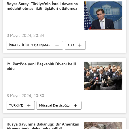
Polis
Beyaz Saray: Türkiye'nin İsrail davasına
müdahil olması ikili ilişkileri etkilemez
3 Mayıs 2024, 20:34
İSRAİL-FİLİSTİN ÇATIŞMASI
ABD
Beyaz Saray
John Kirby
İsrail
İsrail-Filistin
Soykırım
İYİ Parti’de yeni Başkanlık Divanı belli
oldu
UCM
Uluslararası Ceza Mahkemesi (UCM)
Türkiye
Recep Tayyip Erdoğan
3 Mayıs 2024, 20:30
TÜRKİYE
Müsavat Dervişoğlu
Genel İdare Kurulu (GİK)
İYİ Parti
Rusya Savunma Bakanlığı: Bir Amerikan
Abrams tankı daha imha edildi