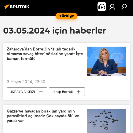
Türkiye
03.05.2024 için haberler
Zaharova’dan Borrell'in ‘silah tedariki
olmazsa savaş biter’ sözlerine yanıt: İşte
barışın formülü
3 Mayıs 2024, 23:50
UKRAYNA KRİZİ
Josep Borrell
Mariya Zaharova
Batı
Ukrayna
Kiev
Teslim olma
Gazze'ye havadan bırakılan yardımın
paraşütleri açılmadı: Çok sayıda ölü ve
Savaş
silah tedariki
yaralı var