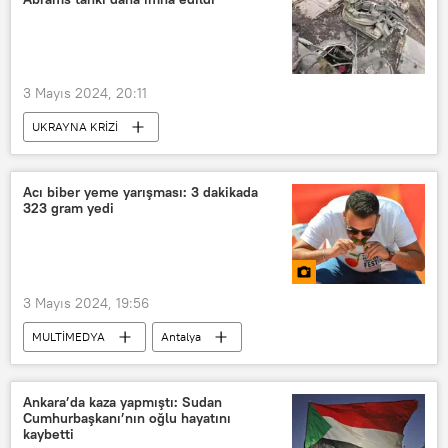
3 Mayıs 2024, 20:11
UKRAYNA KRİZİ
Rusya Savunma Bakanlığı
Ukrayna ordusu
Abrams
Acı biber yeme yarışması: 3 dakikada
323 gram yedi
IRIS-T
İHA
Rus ordusu
Füze sistemi
Hava savunma sistemi
3 Mayıs 2024, 19:56
MULTİMEDYA
Antalya
FOTOĞRAF
Biber
Acı biber
Kumluca
Kumluca Belediyesi
Ankara’da kaza yapmıştı: Sudan
Cumhurbaşkanı’nın oğlu hayatını
Yarışma
kaybetti