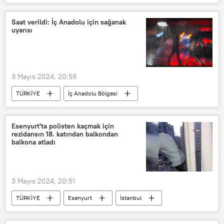
İbrahim Yumaklı
Çiftçi
Ödeme
Tarımsal destek ödemeleri
Saat verildi: İç Anadolu için sağanak
uyarısı
3 Mayıs 2024, 20:59
TÜRKİYE
İç Anadolu Bölgesi
Sağanak
Meteoroloji Genel Müdürlüğü
Esenyurt'ta polisten kaçmak için
rezidansın 18. katından balkondan
Ankara-Niğde Otoyolu
Niğde
balkona atladı
Sivas
3 Mayıs 2024, 20:51
TÜRKİYE
Esenyurt
İstanbul
Yabancı
yabancı uyruklu