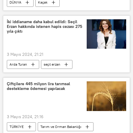
DÜNYA
Kaçak
Suudi Arabistan
Hac
Suudi Arabistan İçişleri Bakanlığı
İki iddianame daha kabul edildi: Seçil
Erzan hakkında istenen hapis cezası 275
yıla çıktı
3 Mayıs 2024, 21:21
Arda Turan
seçil erzan
TÜRKİYE
müşteki
Dava
Dolandırıcılık
banka dolandırıcılığı
Çiftçilere 445 milyon lira tarımsal
destekleme ödemesi yapılacak
dolandırmak
3 Mayıs 2024, 21:16
TÜRKİYE
Tarım ve Orman Bakanlığı