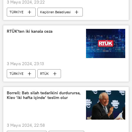
3 Mayıs 2024, 23:22
Standard and Poor's
Türkiye
TÜRKİYE
Keçiören Belediyesi
Kredi
Kredi kartı
Kredi notu
Yabancı
Yabancı dil
Türkçe
tabela
Tabela
RTÜK'ten iki kanala ceza
Mesut Özarslan
3 Mayıs 2024, 23:13
TÜRKİYE
RTÜK
Radyo ve Televizyon Üst Kurulu (RTÜK)
TELE 1
TELE 1 TV
Borrell: Batı silah tedarikini durdurursa,
Kiev ‘iki hafta içinde’ teslim olur
3 Mayıs 2024, 22:58