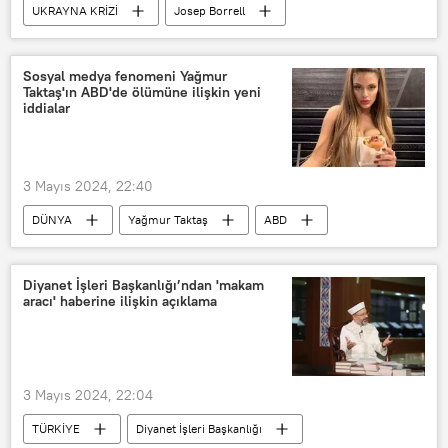
UKRAYNA KRİZİ
Josep Borrell
Batı
silah tedariki
Ukrayna
İngiltere
Kiev
Avrupa
Sosyal medya fenomeni Yağmur
Taktaş'ın ABD'de ölümüne ilişkin yeni
iddialar
3 Mayıs 2024, 22:40
DÜNYA
Yağmur Taktaş
ABD
ABD
Avukat
Sosyal medya
Sosyal medya fenomeni
Diyanet İşleri Başkanlığı’ndan 'makam
aracı' haberine ilişkin açıklama
3 Mayıs 2024, 22:04
TÜRKİYE
Diyanet İşleri Başkanlığı