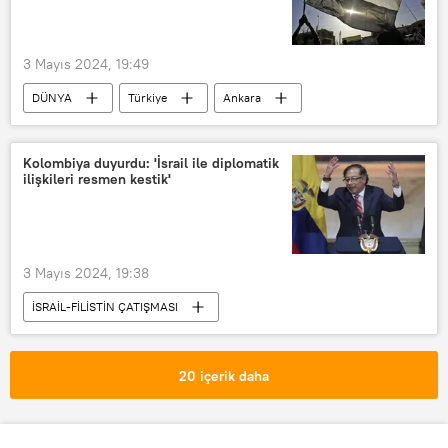
3 Mayıs 2024, 19:49
DÜNYA
Türkiye
Ankara
Sudan
Sudan Egemenlik Konseyi
Abdulfettah el-Burhan
Trafik kazası
Kolombiya duyurdu: 'İsrail ile diplomatik
ilişkileri resmen kestik'
3 Mayıs 2024, 19:38
İSRAİL-FİLİSTİN ÇATIŞMASI
Kolombiya
Gustavo Petro
İsrail
İsrail-Filistin
20 içerik daha
İsrail-Filistin sorunu
diplomatik ilişki
diplomatik ilişkiler
Bolivya