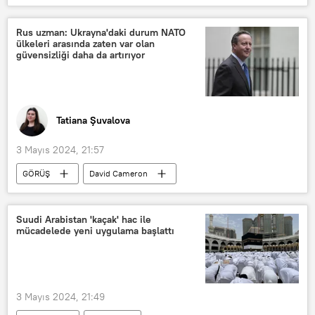
Suudi Arabistan
Araç
Ali Erbaş
Rus uzman: Ukrayna'daki durum NATO
ülkeleri arasında zaten var olan
güvensizliği daha da artırıyor
Tatiana Şuvalova
3 Mayıs 2024, 21:57
GÖRÜŞ
David Cameron
İngiltere
ABD
Ukrayna
Reuters
Politico
Joe Biden
Suudi Arabistan 'kaçak' hac ile
mücadelede yeni uygulama başlattı
Mariya Zaharova
Washington
3 Mayıs 2024, 21:49