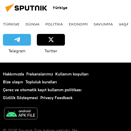
Türkiye
TÜRKIYE
DÜNYA
POLİTİKA
EKONOMİ
SAVUNMA
YAŞA
Telegram
Twitter
Hakkımızda
Frekanslarımız
Kullanım koşulları
Bize ulaşın
Topluluk kuralları
Çerez ve otomatik kayıt kullanım politikası
Gizlilik Sözleşmesi
Privacy Feedback
© 2026 Sputnik Tüm hakları saklıdır. 18+