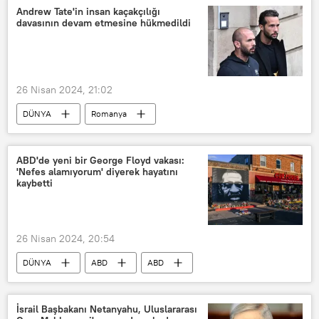
Karantina
Andrew Tate'in insan kaçakçılığı
davasının devam etmesine hükmedildi
26 Nisan 2024, 21:02
DÜNYA
Romanya
Andrew Tate
insan kaçakçılığı
Tecavüz
Yargılama
Dava
ABD'de yeni bir George Floyd vakası:
'Nefes alamıyorum' diyerek hayatını
yeniden yargılama
kaybetti
26 Nisan 2024, 20:54
DÜNYA
ABD
ABD
Polis
Polis şiddeti
George Floyd
İsrail Başbakanı Netanyahu, Uluslararası