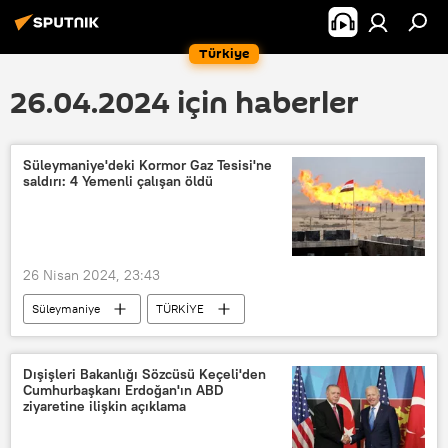
Türkiye
26.04.2024 için haberler
Süleymaniye'deki Kormor Gaz Tesisi'ne
saldırı: 4 Yemenli çalışan öldü
26 Nisan 2024, 23:43
Süleymaniye
TÜRKİYE
intihar saldırısı
İHA
iha
İHA
İnsansız Hava Aracı (İHA)
Dışişleri Bakanlığı Sözcüsü Keçeli'den
Cumhurbaşkanı Erdoğan'ın ABD
İHA
Saldırı
IKBY
ziyaretine ilişkin açıklama
Irak Kürt Bölgesel Yönetimi (IKBY)