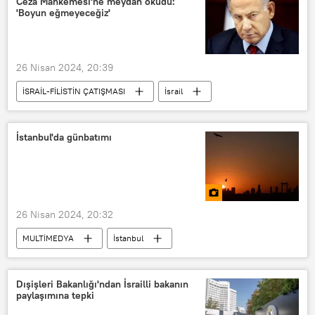
Ceza Mahkemesi'ne meydan okudu:
'Boyun eğmeyeceğiz'
26 Nisan 2024, 20:39
İSRAİL-FİLİSTİN ÇATIŞMASI
İsrail
Benyamin Netanyahu
İsrail-Filistin
İsrail-Filistin sorunu
UCM
İstanbul'da günbatımı
Uluslararası Ceza Mahkemesi (UCM)
26 Nisan 2024, 20:32
MULTİMEDYA
İstanbul
Günbatımı
Maslak
FOTOĞRAF
Dışişleri Bakanlığı'ndan İsrailli bakanın
paylaşımına tepki