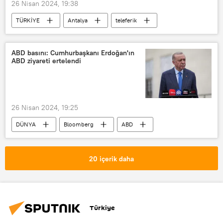
26 Nisan 2024, 19:38
TÜRKİYE
Antalya
teleferik
Çorlu
Kaza
ABD basını: Cumhurbaşkanı Erdoğan'ın
ABD ziyareti ertelendi
26 Nisan 2024, 19:25
DÜNYA
Bloomberg
ABD
Joe Biden
Türkiye
Recep Tayyip Erdoğan
Ziyaret
20 içerik daha
Erteleme
Türkiye