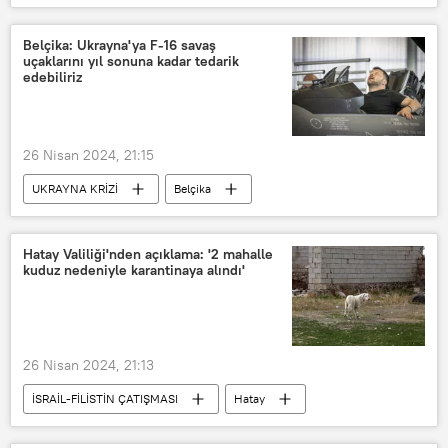
Fenerbahçe
Belçika: Ukrayna'ya F-16 savaş
uçaklarını yıl sonuna kadar tedarik
edebiliriz
26 Nisan 2024, 21:15
UKRAYNA KRİZİ
Belçika
Ukrayna
F-16
ABD
Ludivine Dedonder
Hatay Valiliği'nden açıklama: '2 mahalle
kuduz nedeniyle karantinaya alındı'
26 Nisan 2024, 21:13
İSRAİL-FİLİSTİN ÇATIŞMASI
Hatay
Hatay Valiliği
Kuduz
Köpek