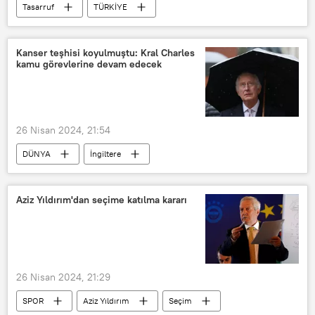
Tasarruf
TÜRKİYE
Mehmet Şimşek
kamu
Cevdet Yılmaz
Kanser teşhisi koyulmuştu: Kral Charles
kamu görevlerine devam edecek
26 Nisan 2024, 21:54
DÜNYA
İngiltere
Birleşik Krallık
Kral Charles
İngiliz kraliyet ailesi
kamu görevi
Aziz Yıldırım'dan seçime katılma kararı
26 Nisan 2024, 21:29
SPOR
Aziz Yıldırım
Seçim