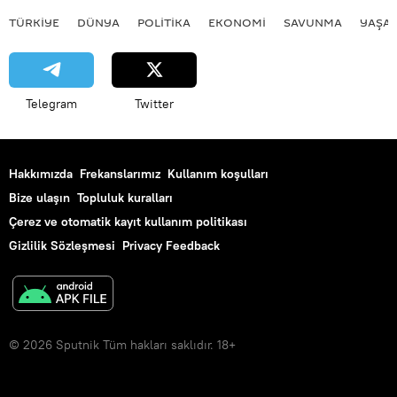
TÜRKIYE
DÜNYA
POLİTİKA
EKONOMİ
SAVUNMA
YAŞA
Telegram
Twitter
Hakkımızda
Frekanslarımız
Kullanım koşulları
Bize ulaşın
Topluluk kuralları
Çerez ve otomatik kayıt kullanım politikası
Gizlilik Sözleşmesi
Privacy Feedback
© 2026 Sputnik Tüm hakları saklıdır. 18+