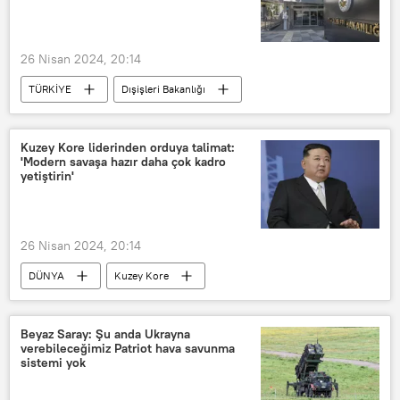
26 Nisan 2024, 20:14
TÜRKİYE
Dışişleri Bakanlığı
İsrail-Filistin
İsrail
Türkiye
Yisrael Katz
Kuzey Kore liderinden orduya talimat:
'Modern savaşa hazır daha çok kadro
yetiştirin'
26 Nisan 2024, 20:14
DÜNYA
Kuzey Kore
Kuzey Kore lideri Kim Jong Un
Kuzey Kore İşçi Partisi
Kim Jong-un
Beyaz Saray: Şu anda Ukrayna
verebileceğimiz Patriot hava savunma
Ordu
akademi
sistemi yok