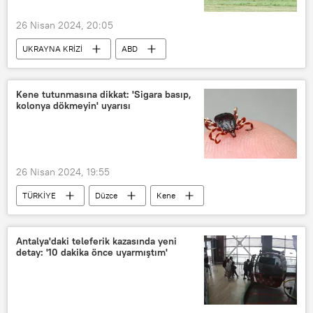
26 Nisan 2024, 20:05
UKRAYNA KRİZİ
ABD
Ukrayna
Patriot
MSNBC
Beyaz Saray
Jake Sullivan
Kene tutunmasına dikkat: 'Sigara basıp,
kolonya dökmeyin' uyarısı
26 Nisan 2024, 19:55
TÜRKİYE
Düzce
Kene
Kırım Kongo Kanamalı Ateşi (KKKA)
Sigara
Kolonya
Antalya'daki teleferik kazasında yeni
detay: '10 dakika önce uyarmıştım'