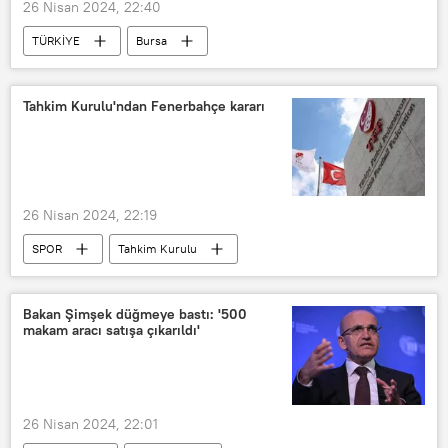
26 Nisan 2024, 22:40
TÜRKİYE
Bursa
Marmara Denizi
Karacabey Belediyesi
Kargo gemisi
DNA
Tahkim Kurulu'ndan Fenerbahçe kararı
DNA testi
26 Nisan 2024, 22:19
SPOR
Tahkim Kurulu
Para cezası
Türkiye Futbol Federasyonu (TFF)
Bakan Şimşek düğmeye bastı: '500
makam aracı satışa çıkarıldı'
26 Nisan 2024, 22:01