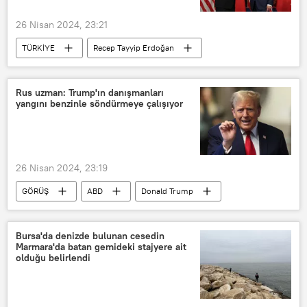
İKBY
26 Nisan 2024, 23:21
TÜRKİYE
Recep Tayyip Erdoğan
ABD
ABD
Ziyaret
resmi ziyaret
Öncü Keçeli
Rus uzman: Trump'ın danışmanları
yangını benzinle söndürmeye çalışıyor
26 Nisan 2024, 23:19
GÖRÜŞ
ABD
Donald Trump
dedolarizasyon
Joe Biden
Rusya
Çin
Bursa'da denizde bulunan cesedin
Marmara'da batan gemideki stajyere ait
olduğu belirlendi