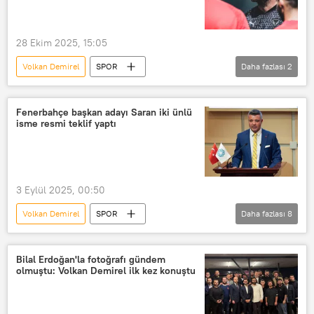
Futbol maçı
Türkiye Futbol Federasyonu
28 Ekim 2025, 15:05
Volkan Demirel
SPOR
Daha fazlası
2
Trendyol Süper Lig
Gençlerbirliği Futbol Takımı
Fenerbahçe başkan adayı Saran iki ünlü
isme resmi teklif yaptı
3 Eylül 2025, 00:50
Volkan Demirel
SPOR
Daha fazlası
8
Aykut Kocaman
Fenerbahçe
Sadettin Saran
Ali Koç
Bilal Erdoğan'la fotoğrafı gündem
olmuştu: Volkan Demirel ilk kez konuştu
Seçim
seçim yasası
Seçim barajı
Seçim sonuçları