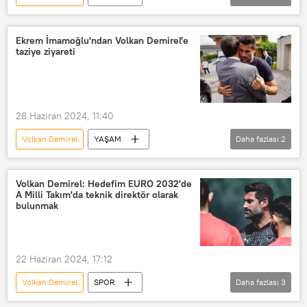
Volkan Demirel açıklamalarda bulundu
Fenerbahçe
Fenerbahçe Beko
Ekrem İmamoğlu'ndan Volkan Demirel'e
taziye ziyareti
Fenerbakçe
Fenerbahçe Spor Kulübü
Futbol
Türkiye Futbol Federasyonu (TFF)
28 Haziran 2024, 11:40
derbi
Volkan Demirel
YAŞAM
Daha fazlası
2
Galatasaray ile Fenerbahçe arasında oynanacak derbi maçı
Ekrem İmamoğlu
Taziye
Volkan Demirel: Hedefim EURO 2032'de
A Milli Takım'da teknik direktör olarak
bulunmak
22 Haziran 2024, 17:12
Volkan Demirel
SPOR
Daha fazlası
3
A Milli Futbol Takımı
Türkiye