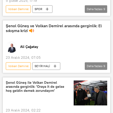
5 Şubat 2025, 17:19
Futbol maçı
Volkan Demirel
SPOR
Daha fazlası
9
Türkiye Futbol Federasyonu
Hakem
Şenol Güneş
İskenderun
TFF Merkez Hakem Kurulu
İskenderunspor
Trabzonspor
hakem hataları
Şenol Güneş ve Volkan Demirel arasında gerginlik: El
sıkışma krizi
Deprem
Tepki
Maç
Maç yayını
tarihi maç
Ali Çağatay
Ziraat Türkiye Kupası
23 Aralık 2024, 07:05
Volkan Demirel
SEYİR HALİ
Daha fazlası
9
Şenol Güneş
Ali Çağatay
Hatay
Trabzonspor
Şenol Güneş ile Volkan Demirel
arasında gerginlik: 'Oraya it de gelse
Radyo Sputnik
hoş geldin demek zorundayım'
6 Şubat Kahramanmaraş depremi
Beşiktaş
Radyo
Seyir Hali
23 Aralık 2024, 02:22