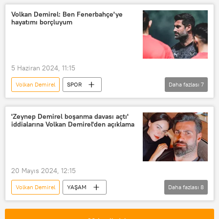
Avrupa Futbol Şampiyonası
Volkan Demirel: Ben Fenerbahçe'ye
hayatımı borçluyum
5 Haziran 2024, 11:15
Volkan Demirel
SPOR
Daha fazlası
7
A Milli Futbol Takımı
Fenerbahçe
Jose Mourinho
Ali Koç
'Zeynep Demirel boşanma davası açtı'
iddialarına Volkan Demirel'den açıklama
TFF Merkez Hakem Kurulu
EURO 2020
Hatayspor
20 Mayıs 2024, 12:15
Volkan Demirel
YAŞAM
Daha fazlası
8
Volkan Demirel açıklamalarda bulundu
Fenerbahçeli futbolcu Volkan Demirel