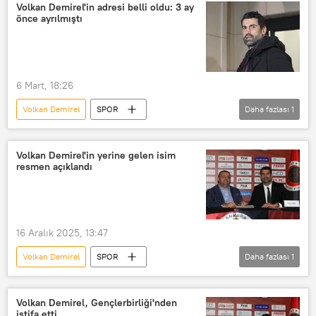
Volkan Demirel'in adresi belli oldu: 3 ay
önce ayrılmıştı
6 Mart, 18:26
Volkan Demirel
SPOR
Daha fazlası
1
Gençlerbirliği Futbol Takımı
Volkan Demirel'in yerine gelen isim
resmen açıklandı
16 Aralık 2025, 13:47
Volkan Demirel
SPOR
Daha fazlası
1
Metin Diyadin
Gençlerbirliği Futbol Takımı
Volkan Demirel, Gençlerbirliği'nden
istifa etti