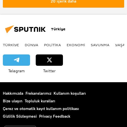
20 içerik daha
Hatayspor
Deprem
Boşanma
Boşanma davası
Boşanmak
Ayrılık
Türkiye
TÜRKIYE
DÜNYA
POLİTİKA
EKONOMİ
SAVUNMA
YAŞA
Telegram
Twitter
Hakkımızda
Frekanslarımız
Kullanım koşulları
Bize ulaşın
Topluluk kuralları
Çerez ve otomatik kayıt kullanım politikası
Gizlilik Sözleşmesi
Privacy Feedback