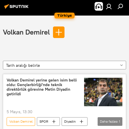
Türkiye
Volkan Demirel
Tarih aralığı belirle
Volkan Demirel yerine gelen isim belli
oldu: Gençlerbirliği'nde teknik
direktörlük görevine Metin Diyadin
getirildi
5 Mayıs, 13:30
Volkan Demirel
SPOR
Diyadin
Daha fazlası
1