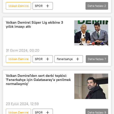
Volkan Demirel
SPOR
Daha fazlası
2
Şenol Güneş
Trabzonspor
Bodrumspor
Volkan Demirel Süper Lig ekibine 3
yıllık imzayı attı
31 Ekim 2024, 00:20
Volkan Demirel
SPOR
Fenerbahçe
Daha fazlası
7
Bodrum
Bodrumspor
Teknik direktör
Futbol
Volkan Demirel'den sert derbi tepkisi:
'Fenerbahçe için Galatasaray'a yenilmek
Türkiye Futbol Federasyonu (TFF)
Maç
normalleşmiş'
Muğla
23 Eylül 2024, 12:59
Volkan Demirel
SPOR
Daha fazlası
9