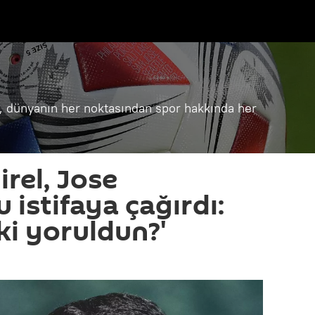
a, dünyanın her noktasından spor hakkında her
rel, Jose
istifaya çağırdı:
ki yoruldun?'