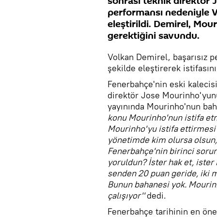
sonrası teknik direktör 
performansı nedeniyle V
eleştirildi. Demirel, Mou
gerektiğini savundu.
Volkan Demirel, başarısız 
şekilde eleştirerek istifasını
Fenerbahçe'nin eski kalecis
direktör Jose Mourinho'yunu
yayınında Mourinho'nun baha
konu Mourinho'nun istifa et
Mourinho'yu istifa ettirmesi
yönetimde kim olursa olsun
Fenerbahçe'nin birinci sorun
yoruldun? İster hak et, iste
senden 20 puan geride, iki
Bunun bahanesi yok. Mourin
çalışıyor''
dedi.
Fenerbahçe tarihinin en öne