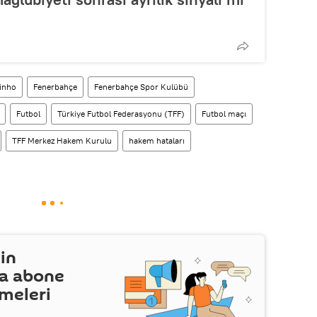
inho
Fenerbahçe
Fenerbahçe Spor Kulübü
Futbol
Türkiye Futbol Federasyonu (TFF)
Futbol maçı
TFF Merkez Hakem Kurulu
hakem hataları
in
a abone
şmeleri