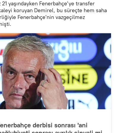
z 21 yaşındayken Fenerbahçe'ye transfer
kaleyi koruyan Demirel, bu süreçte hem saha
rliğiyle Fenerbahçe'nin vazgeçilmez
işti.
nerbahçe derbisi sonrası 'ani
ağlubiyeti sonrası ayrılık sinyali mi