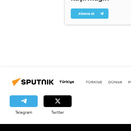
Abone ol
Türkiye
TÜRKIYE
DÜNYA
P
Telegram
Twitter