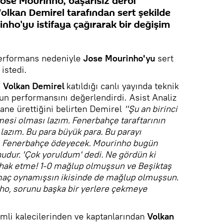
Jose Mourinho, başarısız derbi
olkan Demirel tarafından sert şekilde
rinho'yu istifaya çağırarak bir değişim
performans nedeniyle
Jose Mourinho'yu
sert
 istedi.
i
Volkan Demirel
katıldığı canlı yayında teknik
n performansını değerlendirdi. Asist Analiz
ne ürettiğini belirten Demirel
''Şu an birinci
mesi olması lazım. Fenerbahçe taraftarının
 lazım. Bu para büyük para. Bu parayı
, Fenerbahçe ödeyecek. Mourinho bugün
udur. 'Çok yoruldum' dedi. Ne gördün ki
r hak etme! 1-0 mağlup olmuşsun ve Beşiktaş
 maç oynamışsın ikisinde de mağlup olmuşsun.
ho, sorunu başka bir yerlere çekmeye
mli kalecilerinden ve kaptanlarından
Volkan