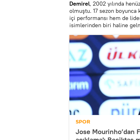
Demirel
, 2002 yılında henü
olmuştu. 17 sezon boyunca 
içi performansı hem de lide
isimlerinden biri haline gelm
SPOR
Jose Mourinho’dan Fe
açıklama': Beşiktaş m