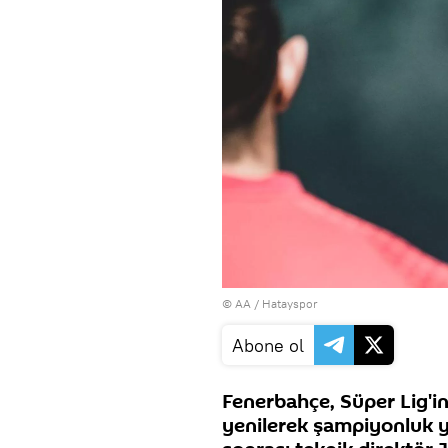
© AA / Hatayspor
Abone ol
Fenerbahçe, Süper Lig'in
yenilerek şampiyonluk y