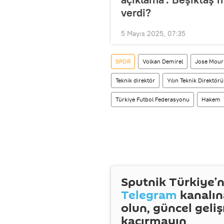
verdi?
5 Mayıs 2025, 07:35
SPOR
Volkan Demirel
Jose Mour
Teknik direktör
Yılın Teknik Direktörü
Türkiye Futbol Federasyonu
Hakem
Sputnik Türkiye’n
Telegram
kanalın
olun, güncel geli
kaçırmayın