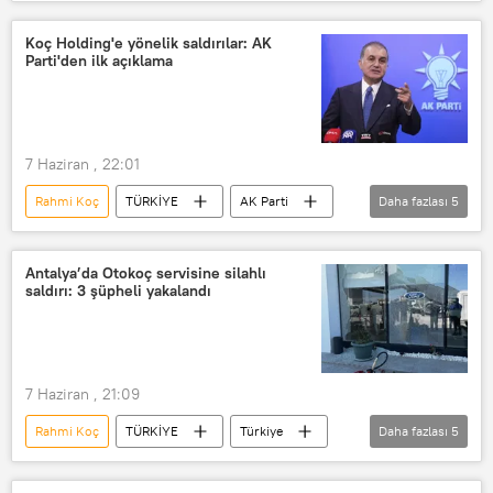
İstanbul
İstanbul Valiliği
Saldırı
Saldırı girişimi
Koç Holding'e yönelik saldırılar: AK
Parti'den ilk açıklama
Silahlı saldırı
Koç Holding
koç
7 Haziran , 22:01
Rahmi Koç
TÜRKİYE
AK Parti
Daha fazlası
5
Ömer Çelik
koç
Ali Koç
Koç Holding
Koç Üniversitesi
Antalya’da Otokoç servisine silahlı
saldırı: 3 şüpheli yakalandı
7 Haziran , 21:09
Rahmi Koç
TÜRKİYE
Türkiye
Daha fazlası
5
Antalya
Saldırı