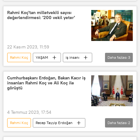
Koç Holding
Ali Koç
Yapı Kredi
Yapı Kredi Bankası
Rahmi Koç'tan milletvekili sayısı
değerlendirmesi: '200 vekil yeter'
Banka
Yatırım
22 Kasım 2023, 11:59
Rahmi Koç
YAŞAM
iş insanı
Daha fazlası
3
Zengin
Milletvekili
Türkiye
Cumhurbaşkanı Erdoğan, Bakan Kacır iş
insanları Rahmi Koç ve Ali Koç ile
görüştü
4 Temmuz 2023, 17:54
Rahmi Koç
Recep Tayyip Erdoğan
Daha fazlası
2
TÜRKİYE
Ali Koç