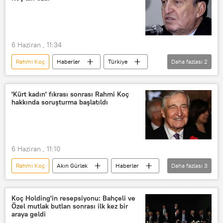
6 Haziran , 11:34
Rahmi Koç
Haberler
Türkiye
Daha fazlası
2
TÜRKİYE
Akın Gürlek
'Kürt kadın' fıkrası sonrası Rahmi Koç
hakkında soruşturma başlatıldı
6 Haziran , 11:10
Rahmi Koç
Akın Gürlek
Haberler
Daha fazlası
3
Türkiye
TÜRKİYE
İzmir Cumhuriyet Başsavcılığı
Koç Holding'in resepsiyonu: Bahçeli ve
Özel mutlak butlan sonrası ilk kez bir
araya geldi