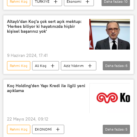
Rahmi Koç
TÜRKİYE
Ekonomi
Daha fazlası
10
Vergi
Vergi borcu
Vergi Dairesi
Vergi kaçırma
Altaylı'dan Koç'a çok sert açık mektup:
'Herkes biliyor ki hayatınızda hiçbir
Vergi beyanı
Bayraktar
kişisel başarınız yok'
Koç Holding
Selçuk Bayraktar
Haluk Bayraktar
Mehmet Şimşek
9 Haziran 2024, 17:41
Rahmi Koç
Ali Koç
Aziz Yıldırım
Daha fazlası
6
koç
Koç Holding
Koç Üniversitesi
Koç Holding'den Yapı Kredi ile ilgili yeni
açıklama
Gençlik ve Spor Bakanlığı
Fenerbahçe Spor Kulübü
SPOR
22 Mayıs 2024, 09:12
Rahmi Koç
EKONOMİ
Daha fazlası
5