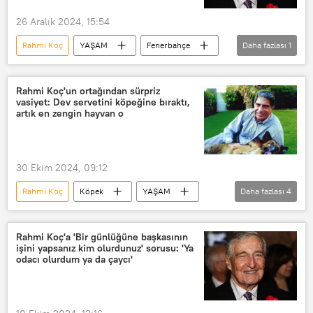
26 Aralık 2024, 15:54
Rahmi Koç
YAŞAM
Fenerbahçe
Daha fazlası
1
Beşiktaş
Rahmi Koç'un ortağından sürpriz
vasiyet: Dev servetini köpeğine bıraktı,
artık en zengin hayvan o
30 Ekim 2024, 09:12
Rahmi Koç
Köpek
YAŞAM
Daha fazlası
4
Tata Motors
Zengin
Miras
miras
Rahmi Koç'a 'Bir günlüğüne başkasının
işini yapsanız kim olurdunuz' sorusu: 'Ya
odacı olurdum ya da çaycı'