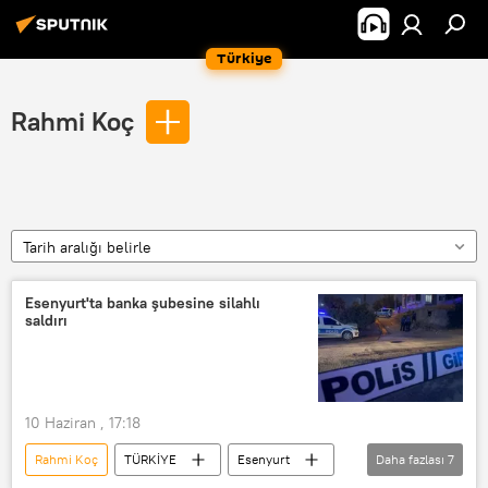
Türkiye
Rahmi Koç
Tarih aralığı belirle
Esenyurt'ta banka şubesine silahlı
saldırı
10 Haziran , 17:18
Rahmi Koç
TÜRKİYE
Esenyurt
Daha fazlası
7