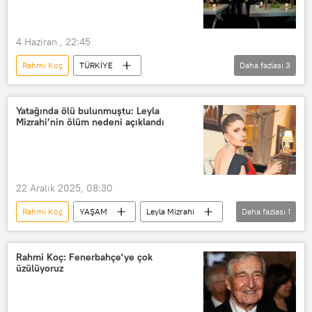
4 Haziran , 22:45
Rahmi Koç
TÜRKİYE
Daha fazlası
3
Devlet Bahçeli
Özgür Özel
Koç Holding
Türkiye
Yatağında ölü bulunmuştu: Leyla
Mizrahi’nin ölüm nedeni açıklandı
22 Aralık 2025, 08:30
Rahmi Koç
YAŞAM
Leyla Mizrahi
Daha fazlası
1
Kemal Aktaş
Rahmi Koç: Fenerbahçe'ye çok
üzülüyoruz