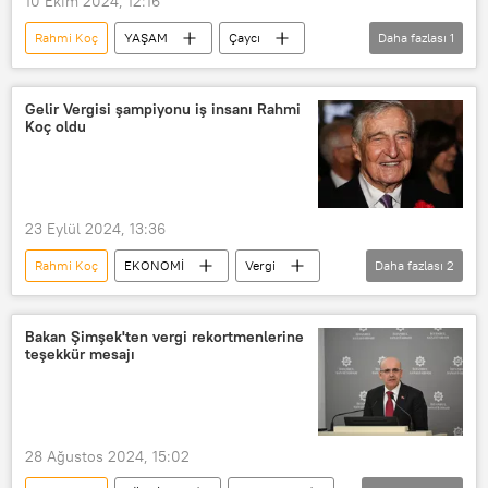
10 Ekim 2024, 12:16
Rahmi Koç
YAŞAM
Çaycı
Daha fazlası
1
Koç Holding
Gelir Vergisi şampiyonu iş insanı Rahmi
Koç oldu
23 Eylül 2024, 13:36
Rahmi Koç
EKONOMİ
Vergi
Daha fazlası
2
Vergi beyannamesi
Vergi beyanı
Bakan Şimşek'ten vergi rekortmenlerine
teşekkür mesajı
28 Ağustos 2024, 15:02