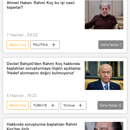
Saldırı girişimi
Silahlı saldırı
Ahmet Hakan: Rahmi Koç bu işi nasıl
toparlar?
Ali Koç
7 Haziran , 09:22
Rahmi Koç
POLİTİKA
Daha fazlası
1
Ahmet Hakan
Akın Gürlek
Devlet Bahçeli'den Rahmi Koç hakkında
başlatılan soruşturmaya ilişkin açıklama:
'Hedef alınmasını doğru bulmuyoruz'
6 Haziran , 19:22
Rahmi Koç
TÜRKİYE
Türkiye
Daha fazlası
3
Devlet Bahçeli
İzmir
MHP
Hakkında soruşturma başlatılan Rahmi
Koç'tan özür