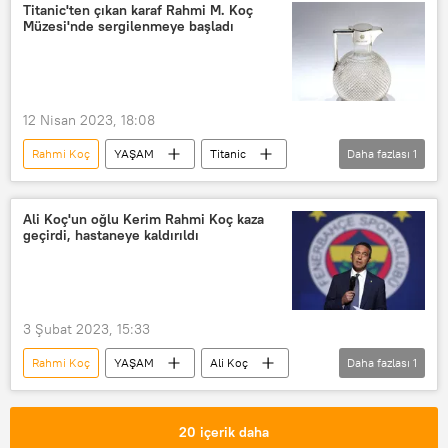
Titanic'ten çıkan karaf Rahmi M. Koç
Müzesi'nde sergilenmeye başladı
12 Nisan 2023, 18:08
Rahmi Koç
YAŞAM
Titanic
Daha fazlası
1
Müze
Ali Koç'un oğlu Kerim Rahmi Koç kaza
geçirdi, hastaneye kaldırıldı
3 Şubat 2023, 15:33
Rahmi Koç
YAŞAM
Ali Koç
Daha fazlası
1
Kaza
20 içerik daha