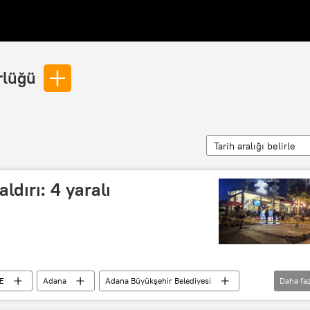
rlüğü
Tarih aralığı belirle
ldırı: 4 yaralı
E
Adana
Adana Büyükşehir Belediyesi
Daha faz
Adana kebap