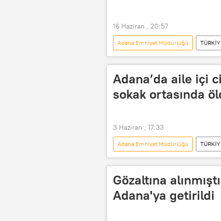
16 Haziran , 20:57
Adana Emniyet Müdürlüğü
TÜRKİY
Adana Büyükşehir Belediyesi
Adana’da aile içi 
sokak ortasında ö
3 Haziran , 17:33
Adana Emniyet Müdürlüğü
TÜRKİY
Adana Büyükşehir Belediyesi
Cinayet Büro Amirliği
Faili m
Gözaltına alınmışt
Uyuşturucu operasyonu
Uyuş
Adana'ya getirildi