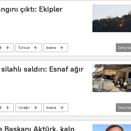
gını çıktı: Ekipler
E
Türkiye
Adana
Daha faz
Adana Valiliği
Adana Cumhuriyet Başsavcılığı
silahlı saldırı: Esnaf ağır
E
Yüreğir
Adana
Daha faz
Adana Barosu
Adana Valiliği
e Başkanı Aktürk, kalp