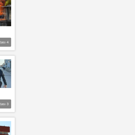
lası
4
lası
3