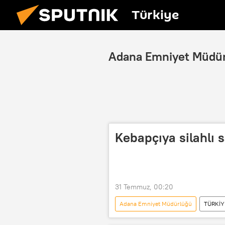
Türkiye
Adana Emniyet Müdü
Kebapçıya silahlı sa
31 Temmuz, 00:20
Adana Emniyet Müdürlüğü
TÜRKİY
Adana Barosu
Adana Valiliği