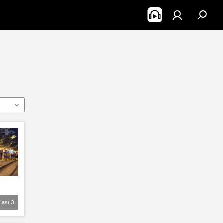
lası
3