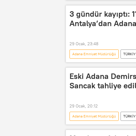
Adana Büyükşehir Belediyesi
Yağmur
Sel
Sel fela
3 gündür kayıptı: 
Antalya’dan Adana
29 Ocak, 23:48
Adana Emniyet Müdürlüğü
TÜRKİY
Adana Büyükşehir Belediyesi
Antalya Cumhuriyet Başsavcılığı
Eski Adana Demirs
Antalya Emniyet Müdürlüğü
Sancak tahliye edi
29 Ocak, 20:12
Adana Emniyet Müdürlüğü
TÜRKİY
Sanal bahis
yasadışı bahis
kara para
Kara para aklama