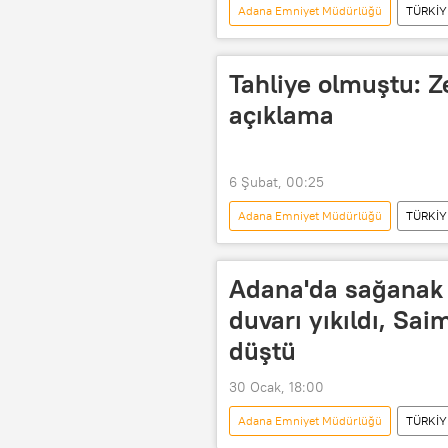
Adana Emniyet Müdürlüğü
TÜRKİY
Adana Valiliği
Ceyhan
Tahliye olmuştu: Z
açıklama
6 Şubat, 00:25
Adana Emniyet Müdürlüğü
TÜRKİY
Türkiye
Adana
Adan
Adana Cumhuriyet Başsavcılığı
Adana'da sağanak y
Silivri Cumhuriyet Başsavcılığı
duvarı yıkıldı, Sai
düştü
30 Ocak, 18:00
Adana Emniyet Müdürlüğü
TÜRKİY