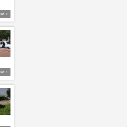
lası
6
lası
5