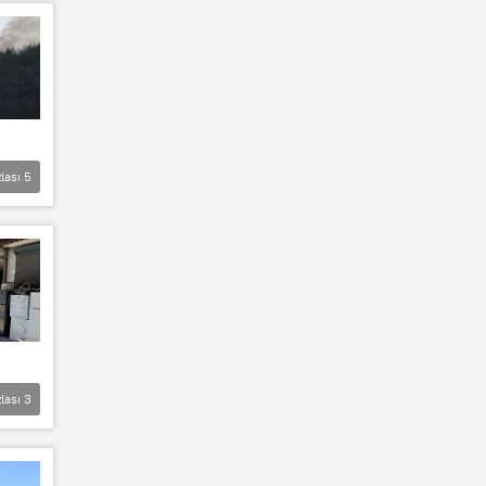
lası
5
lası
3