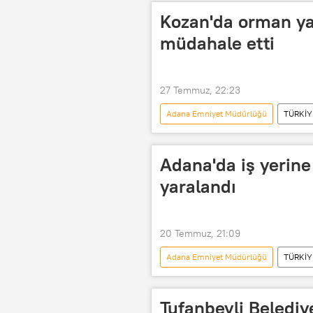
Kozan'da orman yan
müdahale etti
27 Temmuz, 22:23
Adana Emniyet Müdürlüğü
TÜRKİY
Adana Büyükşehir Belediyesi
Yangın
Yangın helikopteri
Adana'da iş yerine 
yaralandı
20 Temmuz, 21:09
Adana Emniyet Müdürlüğü
TÜRKİY
Adana Büyükşehir Belediyesi
Tufanbeyli Belediy