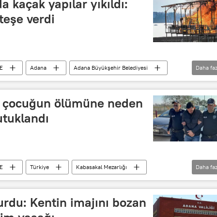
 kaçak yapılar yıkıldı:
ateşe verdi
E
Adana
Adana Büyükşehir Belediyesi
Daha faz
et Başsavcılığı
Esnaf
esnaf odaları
li çocuğun ölümüne neden
utuklandı
E
Türkiye
Kabasakal Mezarlığı
Daha faz
diyesi
Adana Valiliği
urdu: Kentin imajını bozan