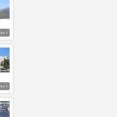
lası
6
lası
3