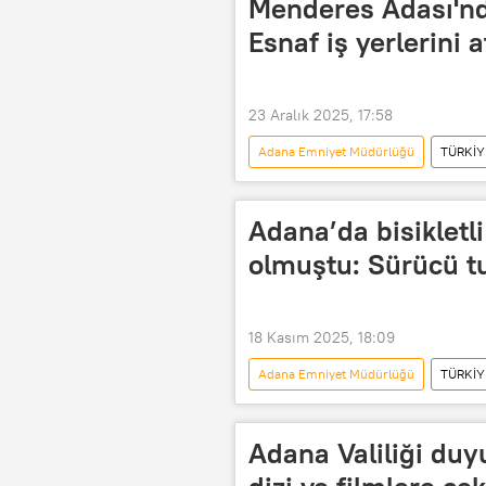
Menderes Adası'nda
Adana Valiliği
Esnaf iş yerlerini 
23 Aralık 2025, 17:58
Adana Emniyet Müdürlüğü
TÜRKİY
Adana Valiliği
Adana Cumhuriy
Adana’da bisiklet
olmuştu: Sürücü t
18 Kasım 2025, 18:09
Adana Emniyet Müdürlüğü
TÜRKİY
Adana
Adana Büyükşehir Bele
Adana Cumhuriyet Başsavcılığı
Adana Valiliği duy