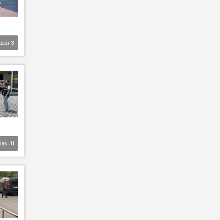
lası
3
lası
11