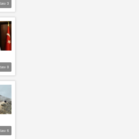
lası
3
lası
8
lası
6