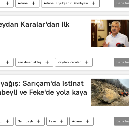
E
Adana
Adana Büyükşehir Belediyesi
Daha faz
Ceyhan Belediyesi
eydan Karalar'dan ilk
E
aziz ihsan aktaş
Zeydan Karalar
Daha faz
a Büyükşehir Belediyesi
Adana Valiliği
Silivri
Silivri Ceza İnfaz Kurumu
ağış: Sarıçam'da istinat
mbeyli ve Feke'de yola kaya
E
Saimbeyli
Feke
Adana
Daha faz