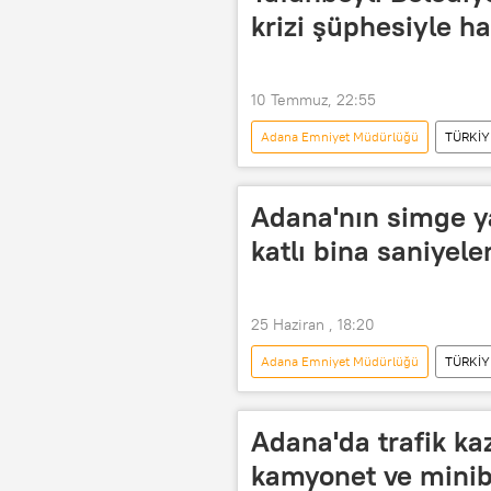
krizi şüphesiyle ha
10 Temmuz, 22:55
Adana Emniyet Müdürlüğü
TÜRKİY
Adana Cumhuriyet Başsavcılığı
kalp
kalp çarpıntısı
Adana'nın simge yap
katlı bina saniyele
25 Haziran , 18:20
Adana Emniyet Müdürlüğü
TÜRKİY
Adana Büyükşehir Belediyesi
Adana'da trafik ka
kamyonet ve minib