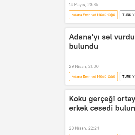
14 Mayıs, 23:35
Adana Emniyet Müdürlüğü
TÜRKİY
yasa dışı bahis
yasadışı bahis
Adana Valiliği
Adana Cumhuriy
Adana'yı sel vurdu:
bulundu
29 Nisan, 21:00
Adana Emniyet Müdürlüğü
TÜRKİY
Adana Valiliği
Sel
Se
Koku gerçeği ortay
erkek cesedi bulu
28 Nisan, 22:24