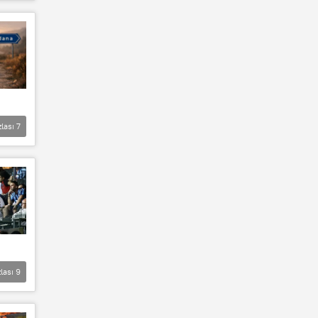
zlası
7
lası
9