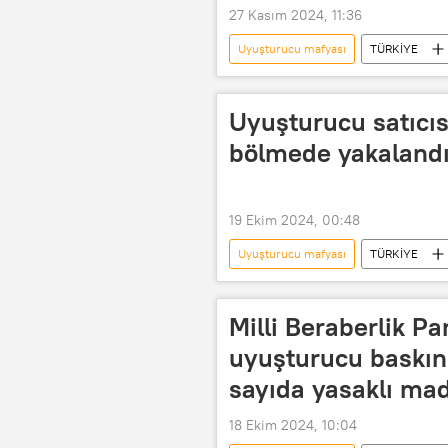
27 Kasım 2024, 11:36
Uyuşturucu mafyası
TÜRKİYE
Haberler
Soruşturma
tutuklama emri
Uyuşturucu
Uyuşturucu satıcıs
Uyuşturucu operasyonu
Uyuş
bölmede yakaland
Uyuşturucu kaçakçılığı
Uyuşt
Silah satışı
19 Ekim 2024, 00:48
Uyuşturucu mafyası
TÜRKİYE
Uyuşturucu çetesi
Uyuşturucu
Uyuşturucu baronu
gizli
Milli Beraberlik Pa
Polis
uyuşturucu baskını
sayıda yasaklı ma
18 Ekim 2024, 10:04