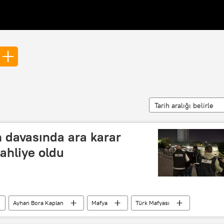
Tarih aralığı belirle
 davasında ara karar
tahliye oldu
Ayhan Bora Kaplan
Mafya
Türk Mafyası