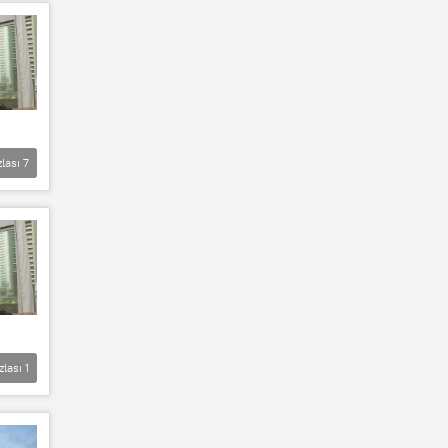
zlası
7
zlası
1