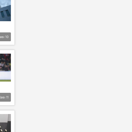
lası
10
lası
11