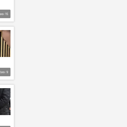
lası
15
lası
9