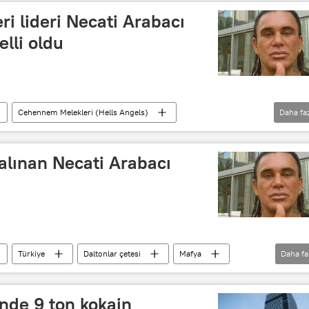
i lideri Necati Arabacı
elli oldu
Cehennem Melekleri (Hells Angels)
Daha fa
Türk Mafyası
Avrupa
Avrupa Birliği
 alınan Necati Arabacı
Türkiye
Daltonlar çetesi
Mafya
Daha fa
nde 9 ton kokain