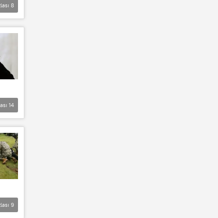
lası
8
lası
14
lası
9