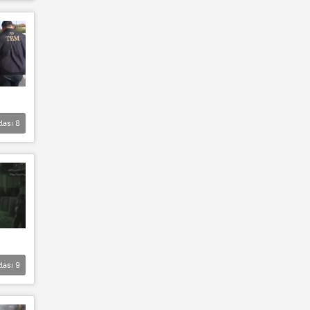
lası
8
lası
9