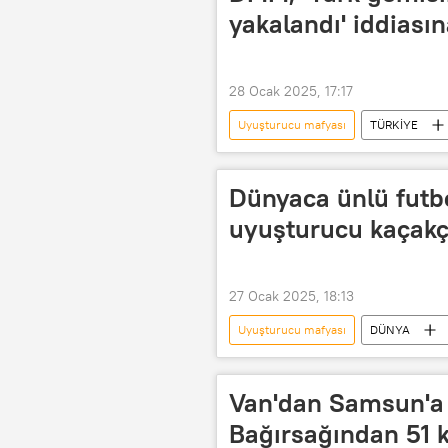
yakalandı' iddiasın
28 Ocak 2025, 17:17
Uyuşturucu mafyası
TÜRKİYE
Cumhurbaşkanlığı İletişim Başkanlığı
dezenformasyon yasası
Deze
Dünyaca ünlü futb
Uyuşturucu operasyonu
Uyuş
uyuşturucu kaçakçı
Uyuşturucu satıcısı
27 Ocak 2025, 18:13
Uyuşturucu mafyası
DÜNYA
Futbol maçı
Belçika
Sentetik uyuşturucu
Uyuşturu
Van'dan Samsun'a 
Uyuşturucu kaçakçılığı
Uyuşt
Bağırsağından 51 k