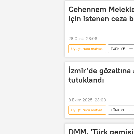
Cehennem Melekler
için istenen ceza b
28 Ocak, 23:06
Uyuşturucu mafyası
TÜRKİYE
Coşkun Necati Arabacı
Mafya
Fuhuş
fuhuş operasyonu
İzmir’de gözaltına
tutuklandı
8 Ekim 2025, 23:00
Uyuşturucu mafyası
TÜRKİYE
Türk Mafyası
DMM, 'Türk gemisi