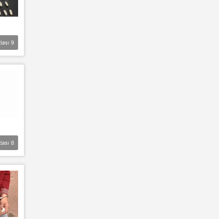
lası
9
lası
8