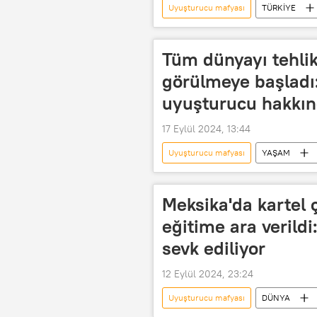
Uyuşturucu mafyası
TÜRKİYE
Uyuşturucu operasyonu
Uyuş
Uyuşturucu Ticareti
Sentetik
Tüm dünyayı tehlik
Milli Beraberlik Partisi
Baskın
görülmeye başladı
uyuşturucu hakkın
17 Eylül 2024, 13:44
Uyuşturucu mafyası
YAŞAM
Zombi virüsü
Uyuşturucu
Uyuşturucu operasyonu
Uyuş
Meksika'da kartel 
Uyuşturucu kaçakçılığı
Uyuşt
eğitime ara verildi
tehlike
Hayati tehlike
sevk ediliyor
12 Eylül 2024, 23:24
Uyuşturucu mafyası
DÜNYA