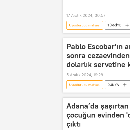
Uyuşturucu operasyonu
17 Aralık 2024, 00:57
Uyuşturucu mafyası
TÜRKİYE
Sentetik uyuşturucu
Uyuştur
Uyuşturucu Ticareti
Uyuşturu
Pablo Escobar'ın a
Van
İran
sonra cezaevinden 
dolarlık servetine
5 Aralık 2024, 19:28
Uyuşturucu mafyası
DÜNYA
Uyuşturucu imalatı
Uyuşturuc
Uyuşturucu kaçakçılığı
Uyuşt
Adana’da şaşırtan 
Uyuşturucu operasyonu
Mede
çocuğun evinden '
çıktı