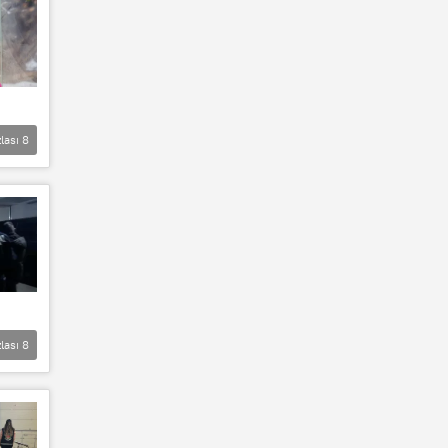
lası
8
lası
8