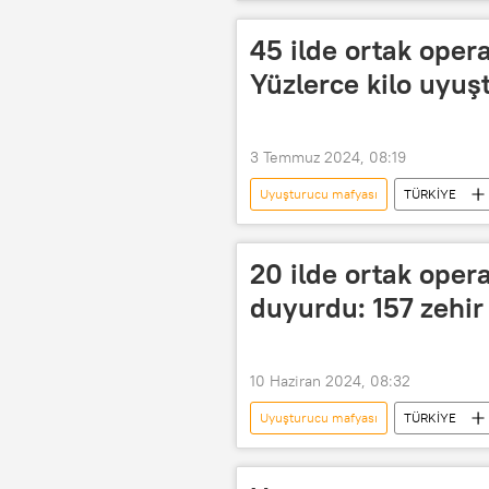
Sentetik uyuşturucu
Uyuştur
Uyuşturucu Ticareti
Uyuşturu
45 ilde ortak oper
Sinaloa Karteli
Medellin kartel
Yüzlerce kilo uyuşt
3 Temmuz 2024, 08:19
Uyuşturucu mafyası
TÜRKİYE
Uyuşturucu operasyonu
Uyuş
Uyuşturucu kaçakçılığı
Uyuşt
20 ilde ortak oper
Ali Yerlikaya
duyurdu: 157 zehir 
10 Haziran 2024, 08:32
Uyuşturucu mafyası
TÜRKİYE
Sentetik uyuşturucu
Uyuştur
Uyuşturucu Ticareti
Uyuşturu