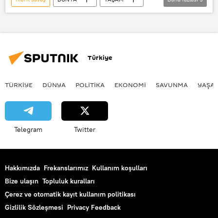
Avrupa
Kültür & Sanat
Haberler
Rusya
Finlandiya
Estonya
Litvanya
Türkiye
Maşa ve Koca Ayı
Çizgi film
TÜRKIYE
DÜNYA
POLİTİKA
EKONOMİ
SAVUNMA
YAŞA
Telegram
Twitter
Hakkımızda
Frekanslarımız
Kullanım koşulları
Bize ulaşın
Topluluk kuralları
Çerez ve otomatik kayıt kullanım politikası
Gizlilik Sözleşmesi
Privacy Feedback