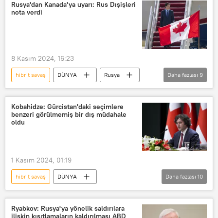
Rusya Güvenlik Konseyi
Rusya
Rusya'dan Kanada'ya uyarı: Rus Dışişleri
nota verdi
Avrupa
Ukrayna
hibrit
8 Kasım 2024, 16:23
hibrit savaş
DÜNYA
Rusya
Daha fazlası
9
Rusya Dışişleri Bakanlığı
Kanada
Ottawa
ABD
NATO
Kobahidze: Gürcistan'daki seçimlere
benzeri görülmemiş bir dış müdahale
sabotaj
Provokasyon
oldu
Moskova
Paralı asker
1 Kasım 2024, 01:19
hibrit savaş
DÜNYA
Daha fazlası
10
Irakli Kobahidze
Gürcistan
Parlamento seçimleri
Dış müdahale
Ryabkov: Rusya'ya yönelik saldırılara
ilişkin kısıtlamaların kaldırılması ABD