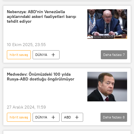
Viktor Orban
Aleksandar Pavic
Rusya
Brüksel
AB
Nebenzya: ABD'nin Venezüella
açıklarındaki askeri faaliyetleri barışı
Sputnik
Ukrayna
Savaş
tehdit ediyor
Ekonomik savaş
yorum
Avrupa
10 Ekim 2025, 23:55
hibrit savaş
DÜNYA
Daha fazlası
7
Vasiliy Nebenzya
BM Güvenlik Konseyi
Rusya
Venezüella
ABD
Medvedev: Önümüzdeki 100 yılda
Rusya-ABD dostluğu öngörülmüyor
Birleşmiş Milletler (BM)
renkli devrim
27 Aralık 2024, 11:59
hibrit savaş
DÜNYA
ABD
Daha fazlası
8
Dmitriy Medvedev
Batı
Asya