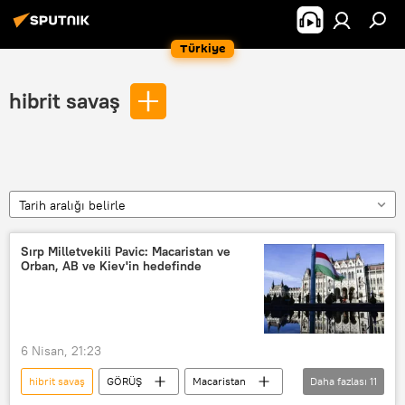
Türkiye
hibrit savaş
Tarih aralığı belirle
Sırp Milletvekili Pavic: Macaristan ve
Orban, AB ve Kiev'in hedefinde
6 Nisan, 21:23
hibrit savaş
GÖRÜŞ
Macaristan
Daha fazlası
11