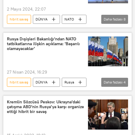
2 Mayıs 2024, 22:07
hibrit savaş
DÜNYA
NATO
Daha fazlası
8
Jens Stoltenberg
Rusya
Almanya
İngiltere
Rusya Dışişleri Bakanlığı'ndan NATO
tatbikatlarına ilişkin açıklama: 'Başarılı
Operasyon
Çekya
Polonya
olamayacaklar'
Letonya
27 Nisan 2024, 16:29
hibrit savaş
DÜNYA
Rusya
Daha fazlası
4
Rus Dışişleri
Rusya Dışişleri Bakanlığı
Mariya Zaharova
NATO
Kremlin Sözcüsü Peskov: Ukrayna'daki
çatışma ABD'nin Rusya'ya karşı organize
ettiği hibrit bir savaş