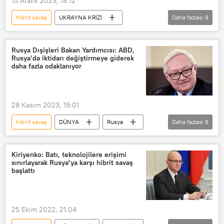
15 Aralık 2023, 18:12
hibrit savaş
UKRAYNA KRİZİ
Daha fazlası
8
Kremlin
Vladimir Putin
Dmitriy Peskov
ABD
Rusya Dışişleri Bakan Yardımcısı: ABD,
Rusya’da iktidarı değiştirmeye giderek
Ukrayna
Batı
NBC
daha fazla odaklanıyor
NBC News
28 Kasım 2023, 19:01
hibrit savaş
DÜNYA
Rusya
Daha fazlası
6
Rus Dışişleri
Sergey Ryabkov
ABD
Rusya-ABD İlişkileri
Kiriyenko: Batı, teknolojilere erişimi
sınırlayarak Rusya'ya karşı hibrit savaş
Ukrayna
Ukrayna krizi
başlattı
25 Ekim 2022, 21:04