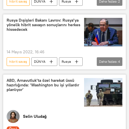
hibrit savaş
DÜNYA
Rusya
Daha fazlası
2
Batı
NATO
Rusya Dışişleri Bakanı Lavrov: Rusya'ya
yönelik hibrit savaşın sonuçlarını herkes
hissedecek
14 Mayıs 2022, 16:46
hibrit savaş
DÜNYA
Rusya
Daha fazlası
4
Sergey Lavrov
hibrit
Ukrayna
Avrupa Birliği
ABD, Arnavutluk’ta özel harekat üssü
hazırlığında: ‘Washington bu işi yıllardır
planlıyor’
Selin Uludağ