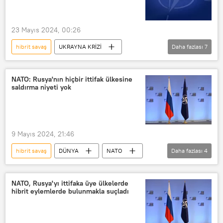
BDT ülkeleri
ABD
NATO
Batı
Batılı ülkeler
23 Mayıs 2024, 00:26
hibrit savaş
UKRAYNA KRİZİ
Daha fazlası
7
NATO
Mircea Geoana
Tagesspiegel
Atlantik Okyanusu
NATO: Rusya'nın hiçbir ittifak ülkesine
saldırma niyeti yok
ABD
Rusya
Ukrayna
Kiev
9 Mayıs 2024, 21:46
hibrit savaş
DÜNYA
NATO
Daha fazlası
4
Rusya
Romanya
Mircea Geoana
Saldırı
NATO, Rusya'yı ittifaka üye ülkelerde
hibrit eylemlerde bulunmakla suçladı