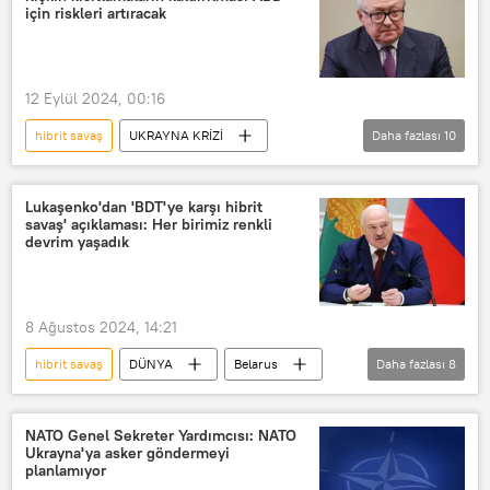
Avrupa Birliği
için riskleri artıracak
Yabancı Nüfuzun Şeffaflığı
Muhalefet
Boykot
Salome Zurabişvili
12 Eylül 2024, 00:16
ABD
Gürcü Rüyası
hibrit savaş
UKRAYNA KRİZİ
Daha fazlası
10
Sergey Ryabkov
Washington
Ukrayna ordusu
Saldırı
Lukaşenko'dan 'BDT'ye karşı hibrit
savaş' açıklaması: Her birimiz renkli
Rusya
Kiev
ABD
devrim yaşadık
Joe Biden
Vladimir Putin
NATO
8 Ağustos 2024, 14:21
hibrit savaş
DÜNYA
Belarus
Daha fazlası
8
Belarus Devlet Başkanı Aleksandr Lukaşenko
BDT
NATO Genel Sekreter Yardımcısı: NATO
Ukrayna'ya asker göndermeyi
Bağımsız Devletler Topluluğu (BDT)
planlamıyor