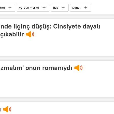
rmi
yorgun mermi
Baş
Döner
inde ilginç düşüş: Cinsiyete dayalı
çıkabilir
Yazmalım' onun romanıydı
ı