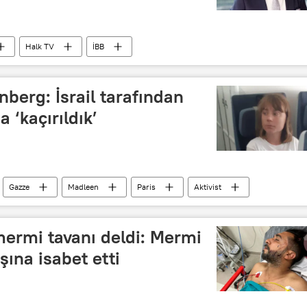
Halk TV
İBB
İBB Meclisi
ilim Danışma Kurulu
unberg: İsrail tarafından
ir Tiyatroları
 ‘kaçırıldık’
Gazze
Madleen
Paris
Aktivist
s de Gaulle
ermi tavanı deldi: Mermi
şına isabet etti