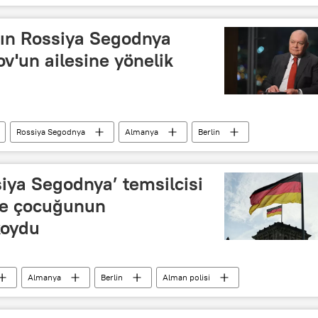
Türk Hava Kurumu
Şam
Şam Büyükelçiliği
nın Rossiya Segodnya
ov'un ailesine yönelik
Rossiya Segodnya
Almanya
Berlin
siya Segodnya’ temsilcisi
 ve çocuğunun
koydu
Almanya
Berlin
Alman polisi