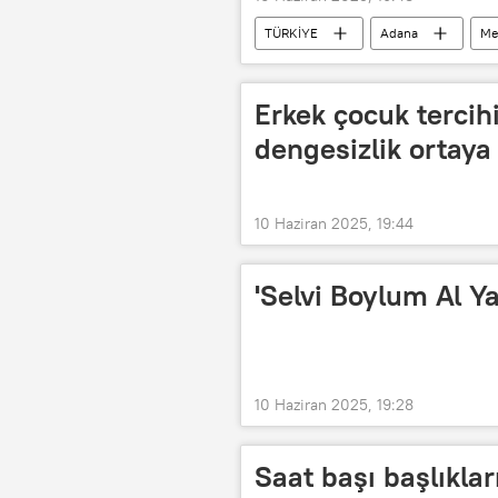
TÜRKİYE
Adana
Me
Tavuk döner
Polis
Erkek çocuk tercih
dengesizlik ortaya 
10 Haziran 2025, 19:44
'Selvi Boylum Al 
10 Haziran 2025, 19:28
Saat başı başlıklar