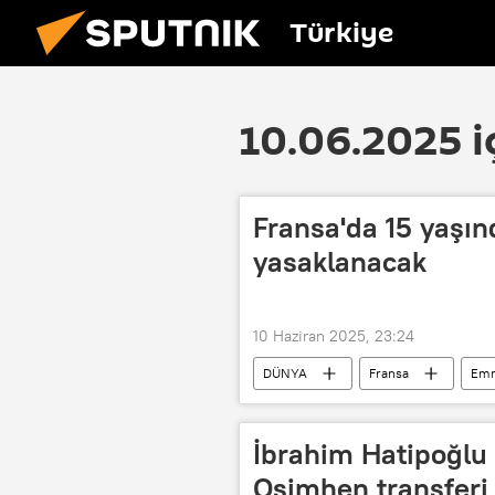
Türkiye
10.06.2025 i
Fransa'da 15 yaşınd
yasaklanacak
10 Haziran 2025, 23:24
DÜNYA
Fransa
Emm
İbrahim Hatipoğlu
Osimhen transferi 