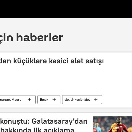
çin haberler
an küçüklere kesici alet satışı
anuel Macron
Bıçak
delici-kesici alet
 konuştu: Galatasaray'dan
hakkında ilk açıklama