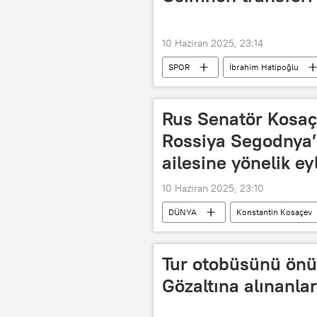
10 Haziran 2025, 23:14
SPOR
İbrahim Hatipoğlu
Türkiye Futbol Federasyonu (TFF)
Osimhen
Victor James Osim
Rus Senatör Kosaç
Rossiya Segodnya’n
ailesine yönelik ey
10 Haziran 2025, 23:10
DÜNYA
Konstantin Kosaçev
Berlin
Almanya
AGİ
Tur otobüsünü önün
Gözaltına alınanlar