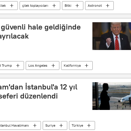
ilek
çilek toplayıcıları
Bitki
Astronot
astrolog
astroloji
Astronom
rı
Uluslararası Gökyüzü Gözlem Etkinliği
 güvenli hale geldiğinde
ayrılacak
d Trump
Los Angeles
Kaliforniya
Şam'dan İstanbul'a 12 yıl
 seferi düzenlendi
stanbul Havalimanı
Suriye
Türkiye