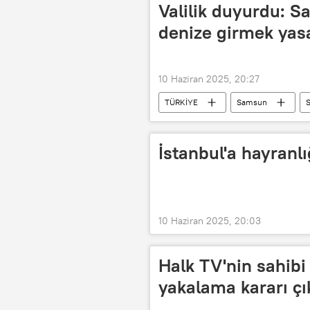
Valilik duyurdu: S
denize girmek yas
10 Haziran 2025, 20:27
TÜRKİYE
Samsun
S
Samsun Emniyet Müdürlüğü
Samsun Emniyet Müdürlüğü Asayiş Şu
İstanbul'a hayranl
10 Haziran 2025, 20:03
Halk TV'nin sahibi
yakalama kararı çık