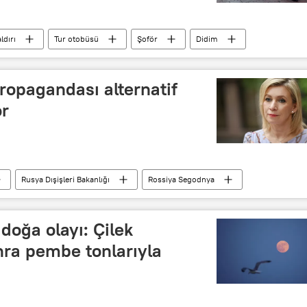
ldırı
Tur otobüsü
Şoför
Didim
ropagandası alternatif
or
Rusya Dışişleri Bakanlığı
Rossiya Segodnya
ya
Avrupa
AB
Üçüncü Reich
oğa olayı: Çilek
onra pembe tonlarıyla