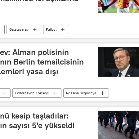
Galatasaray
Futbol
Futbol maçı
Türkiye Futbol Federasyonu
hen
ev: Alman polisinin
ın Berlin temsilcisinin
lemleri yasa dışı
Federasyon Konseyi
Rossiya Segodnya
T
Avrupa
Rusya
ü kesip taşladılar:
ın sayısı 5'e yükseldi