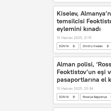
Hava
Hava Kuvvetleri
Kiselev, Almanya’
temsilcisi Feoktist
eylemini kınadı
10 Haziran 2025, 21:15
DÜNYA
Dmitriy Kiselev
Rusya
AB
Ukrayna
Alman polisi, ‘Ros
Feoktistov’un eşi
pasaportlarına el 
10 Haziran 2025, 20:34
DÜNYA
Rossiya Segodnya
Pasaport