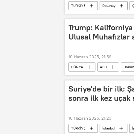
TÜRKİYE
Dolunay
Ç
astronomi
astral seyahat
Gökyüzü
2025 gökyüzü olayla
Trump: Kaliforniya
Ulusal Muhafızlar 
10 Haziran 2025, 21:56
DÜNYA
ABD
Donal
California
Truth Social
Suriye'de bir ilk: 
sonra ilk kez uçak
10 Haziran 2025, 21:23
TÜRKİYE
İstanbul
İ