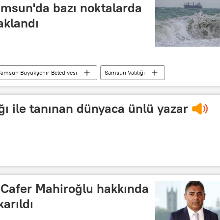
amsun'da bazı noktalarda
aklandı
amsun Büyükşehir Belediyesi
Samsun Valiliği
be Müdürlüğü Cinayet Bürosu
Deniz
yüzme
ığı ile tanınan dünyaca ünlü yazar
 Cafer Mahiroğlu hakkında
arıldı