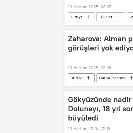
10 Haziran 2025, 23:07
Türkiye
TÜRKİYE
Sa
Zaharova: Alman p
görüşleri yok ediy
10 Haziran 2025, 22:26
DÜNYA
Mariya Zaharova
Almanya
Berlin
Rus
Propaganda
Gökyüzünde nadir d
Dolunayı, 18 yıl s
büyüledi
10 Haziran 2025, 22:13