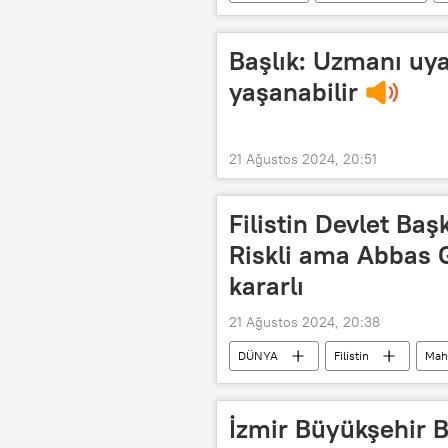
UEFA
Okan Buruk
Başlık: Uzmanı uya
yaşanabilir
21 Ağustos 2024, 20:51
Filistin Devlet Ba
Riskli ama Abbas G
kararlı
21 Ağustos 2024, 20:38
DÜNYA
Filistin
Mah
İsrail
BM
Birleşmiş
Arap Birliği
Afrika Birliği
İzmir Büyükşehir B