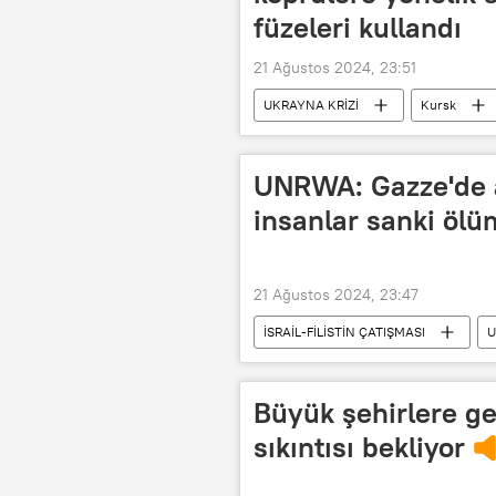
füzeleri kullandı
21 Ağustos 2024, 23:51
UKRAYNA KRİZİ
Kursk
HIMARS
Köprü
UNRWA: Gazze'de ar
insanlar sanki ölü
21 Ağustos 2024, 23:47
İSRAİL-FİLİSTİN ÇATIŞMASI
Birleşmiş Milletler Filistinli Mültecile
Filistin
İsrail-Filistin sorunu
Büyük şehirlere ge
sıkıntısı bekliyor