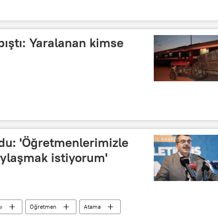
rpıştı: Yaralanan kimse
du: 'Öğretmenlerimizle
aylaşmak istiyorum'
ı
Öğretmen
Atama