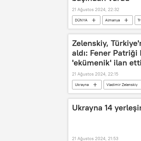
21 Ağustos 2024, 22:32
DÜNYA
Almanya
T
güvenlik kamerası
Cinayet
Zelenskiy, Türkiye
aldı: Fener Patriğ
'ekümenik' ilan ett
21 Ağustos 2024, 22:15
Ukrayna
Vladimir Zelenskiy
Fener Rum Patriği Bartholomeos
Fener Rum Ortodoks Patrikhanesi
Ukrayna 14 yerleşi
Bağımsızlık
DÜNYA
21 Ağustos 2024, 21:53