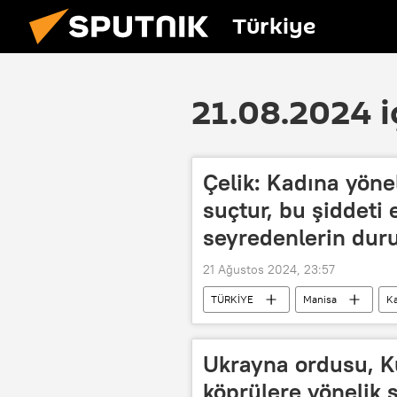
Türkiye
21.08.2024 i
Çelik: Kadına yönel
suçtur, bu şiddeti
seyredenlerin dur
21 Ağustos 2024, 23:57
TÜRKİYE
Manisa
Ka
Ukrayna ordusu, K
köprülere yönelik 