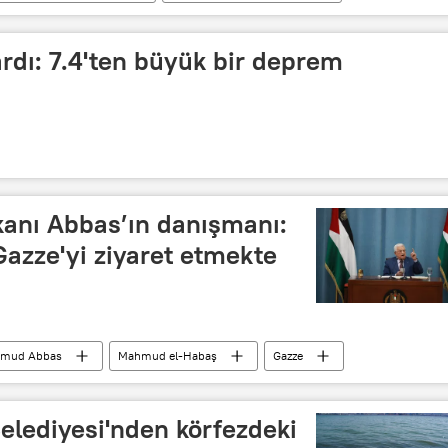
rdı: 7.4'ten büyük bir deprem
şkanı Abbas’ın danışmanı:
azze'yi ziyaret etmekte
mud Abbas
Mahmud el-Habaş
Gazze
 Milletler Güvenlik Konseyi (BMGK)
BM Genel Kurulu
elediyesi'nden körfezdeki