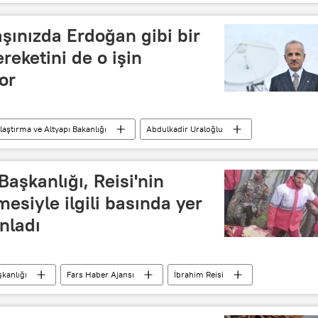
şınızda Erdoğan gibi bir
ereketini de o işin
yor
laştırma ve Altyapı Bakanlığı
Abdulkadir Uraloğlu
AK Parti
Adalet ve Kalkınma Partisi
aşkanlığı, Reisi'nin
esiyle ilgili basında yer
nladı
kanlığı
Fars Haber Ajansı
İbrahim Reisi