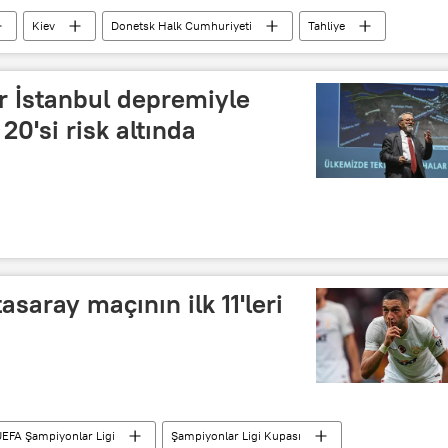
Kiev
Donetsk Halk Cumhuriyeti
Tahliye
nbass
ür İstanbul depremiyle
 20'si risk altında
e Meslek Eğitim Kursları (İSMEK)
Deprem
Marmara Bölgesi
Marmara Depremi
saray maçının ilk 11'leri
etimi Başkanlığı (AFAD)
EFA Şampiyonlar Ligi
Şampiyonlar Ligi Kupası