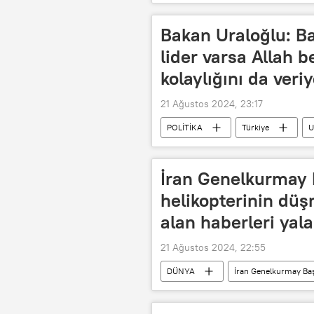
Öğretmen atamaları
Bakan Uraloğlu: Ba
lider varsa Allah b
kolaylığını da veri
21 Ağustos 2024, 23:17
POLİTİKA
Türkiye
U
Bitlis
Recep Tayyip Erdoğan
İran Genelkurmay B
helikopterinin düşm
alan haberleri yala
21 Ağustos 2024, 22:55
DÜNYA
İran Genelkurmay Baş
Helikopter kazası
Medya