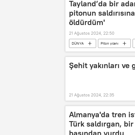
Tayland’da bir ada
pitonun saldırısına
öldürdüm'
21 Ağustos 2024, 22:50
DÜNYA
Piton yılanı
Şehit yakınları ve g
21 Ağustos 2024, 22:35
Almanya'da tren ist
Türk saldırgan, bir
başından vurdu