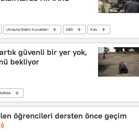
Ukrayna Silahlı Kuvvetleri
ABD
Kiev
tık güvenli bir yer yok,
mü bekliyor
UNRWA
re Yardım Ajansı (UNRWA)
İsrail
İsrail-Filistin
Gazze
Gazze Şeridi
len öğrencileri dersten önce geçim