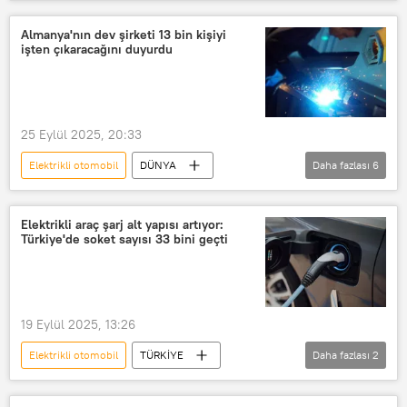
Haberler
Çin
Ticaret Bakanlığı
Avrupa Birliği
Almanya'nın dev şirketi 13 bin kişiyi
işten çıkaracağını duyurdu
Great Wall Motors
ABD
arz
25 Eylül 2025, 20:33
Elektrikli otomobil
DÜNYA
Daha fazlası
6
Almanya
Teknoloji
ileri teknoloji
Elektrik
Araba
Elektrikli araç şarj alt yapısı artıyor:
Türkiye'de soket sayısı 33 bini geçti
Otomobil
Otomobil sanayi
19 Eylül 2025, 13:26
Elektrikli otomobil
TÜRKİYE
Daha fazlası
2
elektrikli araç
elektrikli motosiklet