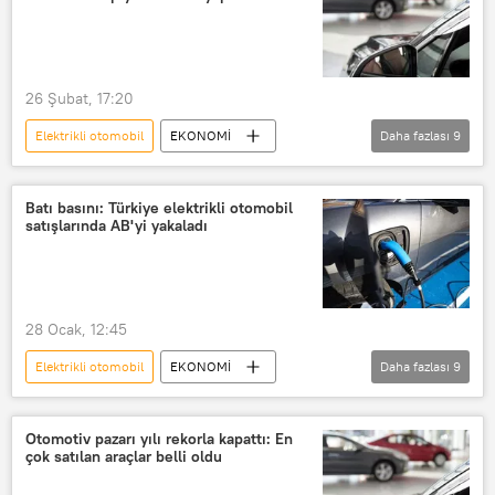
26 Şubat, 17:20
Elektrikli otomobil
EKONOMİ
Daha fazlası
9
Otomobil
ikinci el otomobil
otomobil tamircisi
Otomotiv sektörü
Batı basını: Türkiye elektrikli otomobil
satışlarında AB'yi yakaladı
Araba
İkinci el araba satıcısı
yerli araba
Klasik araba
Spor araba
28 Ocak, 12:45
Elektrikli otomobil
EKONOMİ
Daha fazlası
9
Türkiye
elektrikli araç
Tesla
BMW
BYD
The Guardian
Otomotiv pazarı yılı rekorla kapattı: En
çok satılan araçlar belli oldu
Almanya
İskandinav