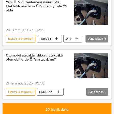
Yeni ÖTV düzenlemesi yürürlükte:
Elektrikli araçların ÖTV oranı yüzde 25
oldu
24 Temmuz 2025, 02:12
Elektrikli otomobil
TÜRKİYE
ÖTV
Daha fazlası
3
Özel Tüketim Vergisi (ÖTV)
elektrikli araç
Otomobil
Otomobil alacaklar dikkat: Elektrikli
otomobillerde ÖTV artacak mı?
21 Temmuz 2025, 09:58
Elektrikli otomobil
EKONOMİ
Daha fazlası
1
TOGG
Tesla
20 içerik daha