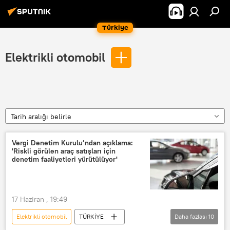
Türkiye
Elektrikli otomobil
Tarih aralığı belirle
Vergi Denetim Kurulu’ndan açıklama:
'Riskli görülen araç satışları için
denetim faaliyetleri yürütülüyor'
17 Haziran , 19:49
Elektrikli otomobil
TÜRKİYE
Daha fazlası
10