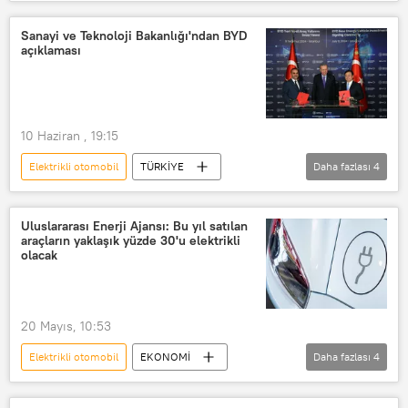
Araba
yerli araba
Klasik araba
Sıfır araç
Sanayi ve Teknoloji Bakanlığı'ndan BYD
açıklaması
Otomobil
Otomobil sanayi
Yerli otomobil
Vergi
Vergi kaçırma
Vergi borcu
10 Haziran , 19:15
Vergi kaçakçılığı
Elektrikli otomobil
TÜRKİYE
Daha fazlası
4
Sanayi
Otomobil sanayi
Sanayi ve Teknoloji Bakanlığı
Uluslararası Enerji Ajansı: Bu yıl satılan
araçların yaklaşık yüzde 30'u elektrikli
Otomobil
Teşvik
olacak
20 Mayıs, 10:53
Elektrikli otomobil
EKONOMİ
Daha fazlası
4
Uluslararası Enerji Ajansı (IEA)