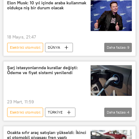
Hürmüz Boğazı
Fatih Birol
Elon Musk: 10 yıl içinde araba kullanmak
oldukça niş bir durum olacak
elektrikli araç
18 Mayıs, 21:47
Elektrikli otomobil
DÜNYA
Daha fazlası
9
Elon Musk
Araba
yerli araba
Klasik araba
elektrikli araç
Şarj istasyonlarında kurallar değişti:
Ödeme ve fiyat sistemi yenilendi
elektrikli motosiklet
elektrikli bisiklet
Elektrikli otobüs
Otonom araç
23 Mart, 11:59
Elektrikli otomobil
TÜRKİYE
Daha fazlası
4
Enerji Piyasası Düzenleme Kurumu (EPDK)
EPİAŞ
şarj
Otomobil
Ocakta sıfır araç satışları yükseldi: İkinci
el otomobil piyasası fren yaptı