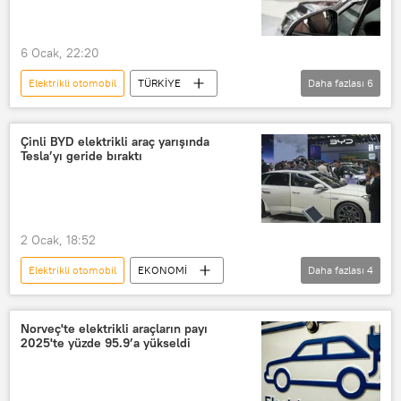
Avrupa Birliği
6 Ocak, 22:20
Elektrikli otomobil
TÜRKİYE
Daha fazlası
6
Araba
yerli araba
Klasik araba
Spor araba
Çinli BYD elektrikli araç yarışında
Tesla’yı geride bıraktı
elektrikli araç
Benzin
LPG
2 Ocak, 18:52
Elektrikli otomobil
EKONOMİ
Daha fazlası
4
Tesla
Yale Üniversitesi
Güney Afrika
elektrikli araç
Norveç'te elektrikli araçların payı
2025'te yüzde 95.9’a yükseldi
BYD