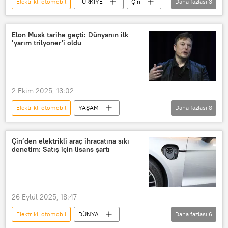
Elektrikli otomobil
TÜRKİYE
Çin
Daha fazlası
3
ABD
elektrikli araç
Türkiye
Elon Musk tarihe geçti: Dünyanın ilk
'yarım trilyoner'i oldu
2 Ekim 2025, 13:02
Elektrikli otomobil
YAŞAM
Daha fazlası
8
Elon Musk
Tesla
SpaceX
AI
DOGE
Oracle
Çin’den elektrikli araç ihracatına sıkı
denetim: Satış için lisans şartı
Larry Ellison
BYD
26 Eylül 2025, 18:47
Elektrikli otomobil
DÜNYA
Daha fazlası
6