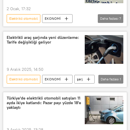
2 Ocak, 17:32
Elektrikli otomobil
EKONOMİ
Daha fazlası
7
Norveç
elektrikli araç
Volkswagen (VW)
Tesla
Elektrikli araç şarjında yeni düzenleme:
Tarife değişikliği geliyor
Vergi
KDV
Katma Değer Vergisi (KDV)
9 Aralık 2025, 14:50
Elektrikli otomobil
EKONOMİ
şarj
Daha fazlası
1
Enerji Piyasası Düzenleme Kurumu (EPDK)
Türkiye'de elektrikli otomobil satışları 11
ayda ikiye katlandı: Pazar payı yüzde 18'e
yaklaştı
3 Aralık 2025, 13:28