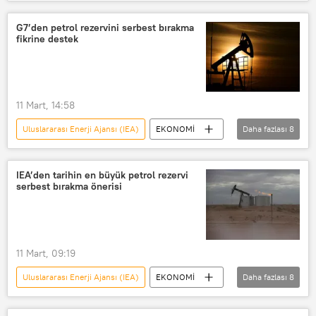
İran
Petrol
Brent petrol
küresel petrol talebi
petrol boru hattı
G7’den petrol rezervini serbest bırakma
fikrine destek
Petrol üretimi
petrol arama
Petrol rafinerisi
11 Mart, 14:58
Uluslararası Enerji Ajansı (IEA)
EKONOMİ
Daha fazlası
8
G7
Almanya
Bloomberg
Berlin
İran
Petrol
IEA’den tarihin en büyük petrol rezervi
serbest bırakma önerisi
Fiyat artışı
Petrol fiyatları
11 Mart, 09:19
Uluslararası Enerji Ajansı (IEA)
EKONOMİ
Daha fazlası
8
Petrol
Brent petrol