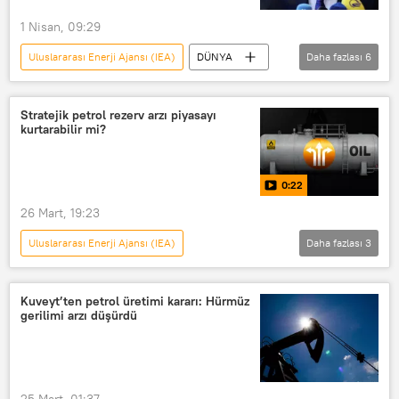
1 Nisan, 09:29
Uluslararası Enerji Ajansı (IEA)
DÜNYA
Daha fazlası
6
Avrupa
Avrupa Komisyonu
Brüksel
Körfez
AB
Stratejik petrol rezerv arzı piyasayı
kurtarabilir mi?
İran
0:22
26 Mart, 19:23
Uluslararası Enerji Ajansı (IEA)
Daha fazlası
3
MULTİMEDYA
İNFOGRAFİK
Petrol
VİDEO
Kuveyt’ten petrol üretimi kararı: Hürmüz
gerilimi arzı düşürdü
25 Mart, 01:37