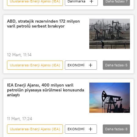
Uluslararası Enerji Ajansı (IEA)
Danimarka
Daha fazlası
7
Araç
Savaş
Uyarı
İran
Vietnam
Dünya
ABD, stratejik rezervinden 172 milyon
varil petrolü serbest bırakıyor
EKONOMİ
12 Mart, 11:14
Uluslararası Enerji Ajansı (IEA)
EKONOMİ
Daha fazlası
5
ABD
Chris Wright
Donald Trump
Petrol
Rezerv
IEA Enerji Ajansı, 400 milyon varil
petrolün piyasaya sürülmesi konusunda
anlaştı
11 Mart, 17:24
Uluslararası Enerji Ajansı (IEA)
EKONOMİ
Daha fazlası
8