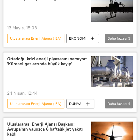
13 Mayıs, 15:08
Uluslararası Enerji Ajansı (IEA)
EKONOMİ
Daha fazlası
3
ABD
İsrail
Hürmüz Boğazı
Ortadoğu krizi enerji piyasasını sarsıyor:
'Küresel gaz arzında büyük kayıp'
24 Nisan, 12:44
Uluslararası Enerji Ajansı (IEA)
DÜNYA
Daha fazlası
4
Katar
Hürmüz Boğazı
Birleşik Arap Emirlikleri (BAE)
Uluslararası Enerji Ajansı Başkanı:
Avrupa'nın yalnızca 6 haftalık jet yakıtı
sıvılaştırılmış doğal gaz (LNG)
kaldı