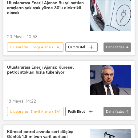
Uluslararası Enerji Ajansı: Bu yıl satılan
araçların yaklaşık yüzde 30'u elektrikli
olacak
20 Mayıs, 10:53
Uluslararası Enerji Ajansı (IEA)
EKONOMİ
Daha fazlası
4
Hürmüz Boğazı
Fatih Birol
elektrikli araç
Elektrikli otomobil
Uluslararası Enerji Ajansı: Küresel
petrol stokları hızla tükeniyor
18 Mayıs, 14:22
Uluslararası Enerji Ajansı (IEA)
Fatih Birol
Daha fazlası
4
Paris
G7
Enerji
EKONOMİ
Küresel petrol arzında sert düşüş:
Günlük 1,8 milyon varil geriledi