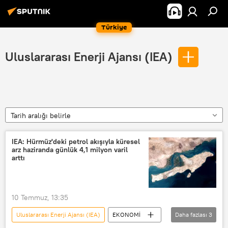
Türkiye
Uluslararası Enerji Ajansı (IEA)
Tarih aralığı belirle
IEA: Hürmüz'deki petrol akışıyla küresel
arz haziranda günlük 4,1 milyon varil
arttı
10 Temmuz, 13:35
Uluslararası Enerji Ajansı (IEA)
EKONOMİ
Daha fazlası
3