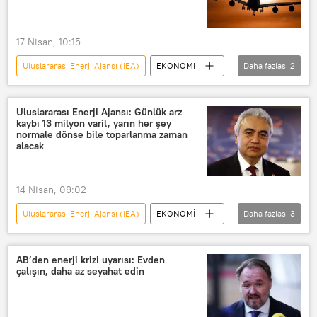
17 Nisan, 10:15
Uluslararası Enerji Ajansı (IEA)
EKONOMİ
Daha fazlası
2
Hürmüz Boğazı
Fatih Birol
Uluslararası Enerji Ajansı: Günlük arz
kaybı 13 milyon varil, yarın her şey
normale dönse bile toparlanma zaman
alacak
14 Nisan, 09:02
Uluslararası Enerji Ajansı (IEA)
EKONOMİ
Daha fazlası
3
Fatih Birol
Brent petrol
Petrol üretimi
AB’den enerji krizi uyarısı: Evden
çalışın, daha az seyahat edin