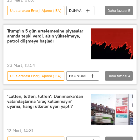
Uluslararası Enerji Ajansı (IEA)
DÜNYA
Daha fazlası
5
Ortadoğu
Hürmüz Boğazı
İran
İsrail
Trump'ın 5 gün ertelemesine piyasalar
anında tepki verdi, altın yükselmeye,
Kuveyt Petrol Kurumu
petrol düşmeye başladı
23 Mart, 13:54
Uluslararası Enerji Ajansı (IEA)
EKONOMİ
Daha fazlası
4
İran
ABD
Altın
Petrol
‘Lütfen, lütfen, lütfen’: Danimarka’dan
vatandaşlarına ‘araç kullanmayın’
uyarısı, hangi ülkeler uyarı yaptı?
12 Mart, 14:31