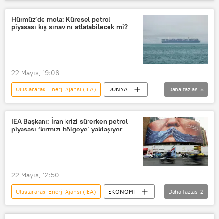
İran
Hürmüz Boğazı
OPEC+
Hürmüz’de mola: Küresel petrol
piyasası kış sınavını atlatabilecek mi?
22 Mayıs, 19:06
Uluslararası Enerji Ajansı (IEA)
DÜNYA
Daha fazlası
8
Fatih Birol
Hürmüz Boğazı
Basra Körfezi
IEA Başkanı: İran krizi sürerken petrol
piyasası ‘kırmızı bölgeye’ yaklaşıyor
Birleşik Arap Emirlikleri (BAE)
Enerji krizi
enerji piyasası
Petrol
Ortadoğu
22 Mayıs, 12:50
Uluslararası Enerji Ajansı (IEA)
EKONOMİ
Daha fazlası
2
Fatih Birol
İran