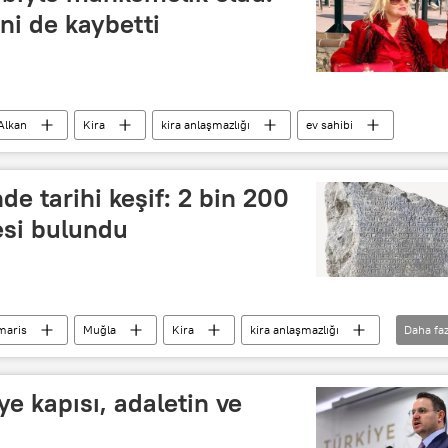
ni de kaybetti
Alkan
Kira
kira anlaşmazlığı
ev sahibi
de tarihi keşif: 2 bin 200
mesi bulundu
maris
Muğla
Kira
kira anlaşmazlığı
Daha faz
Kira yardımı
Kira sözleşmesi
e kapısı, adaletin ve