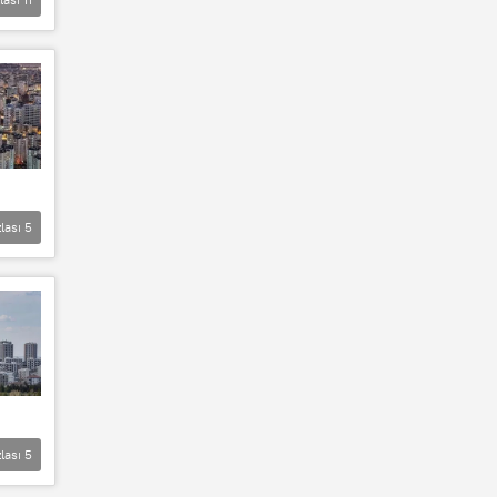
lası
5
lası
5