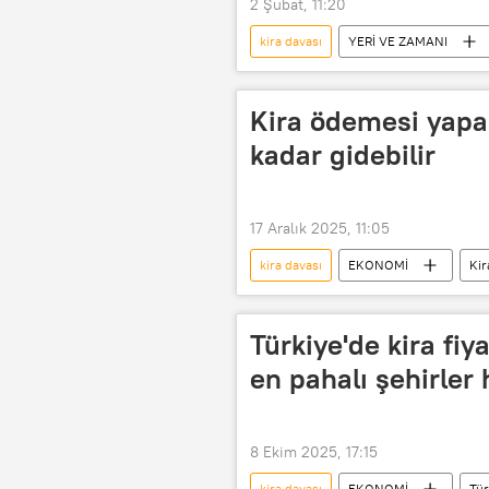
2 Şubat, 11:20
kira davası
YERİ VE ZAMANI
Güçlü Özgan
Yeri ve Zamanı
Kira ödemesi yapar
kadar gidebilir
17 Aralık 2025, 11:05
kira davası
EKONOMİ
Kir
Türkiye'de kira fiya
en pahalı şehirler 
8 Ekim 2025, 17:15
kira davası
EKONOMİ
Tür