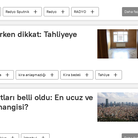
Radyo Sputnik
Radyo
RADYO
Daha faz
TÜİK
Dava
Kira
Enflasyon
ken dikkat: Tahliyeye
a
kira anlaşmazlığı
Kira bedeli
Tahliye
tları belli oldu: En ucuz ve
hangisi?
kiye
İstanbul
Daha faz