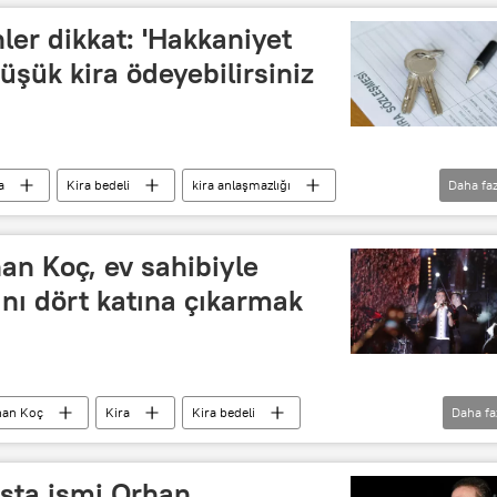
ler dikkat: 'Hakkaniyet
üşük kira ödeyebilirsiniz
a
Kira bedeli
kira anlaşmazlığı
Daha faz
ı
ev sahibi
hakkaniyet indirimi
an Koç, ev sahibiyle
ını dört katına çıkarmak
an Koç
Kira
Kira bedeli
Daha fa
sta ismi Orhan