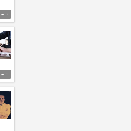
lası
8
lası
3