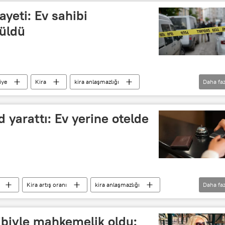
ayeti: Ev sahibi
rüldü
iye
Kira
kira anlaşmazlığı
Daha faz
Cinayet Büro Amirliği
Cinayet Masası
nd yarattı: Ev yerine otelde
Kira artış oranı
kira anlaşmazlığı
Daha faz
Kira bedeli
Kira yardımı
amesi
Otel
otel odası
ibiyle mahkemelik oldu: