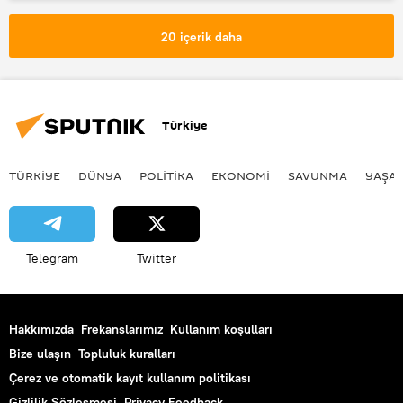
Rusya
Wall Street Journal
Josep Borrell
Ukrayna
20 içerik daha
Sosyal medya
Yalan haber
Propaganda
Dezenformasyon
Batılı ülkeleri
yalan haber medyası
Türkiye
Donbass
NATO
Kriz
Operasyon
gündem
TÜRKIYE
DÜNYA
POLİTİKA
EKONOMİ
SAVUNMA
YAŞA
Vladimir Putin
Yanlış bilgi
Lugansk Halk Cumhuriyeti
Telegram
Twitter
Hakkımızda
Frekanslarımız
Kullanım koşulları
Bize ulaşın
Topluluk kuralları
Çerez ve otomatik kayıt kullanım politikası
Gizlilik Sözleşmesi
Privacy Feedback