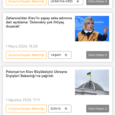
Ukrayna Dışişleri Bakanlığı
UKRAYNA KRİZİ
Daha fazlası
6
Belarus
Ukrayna
Sınır
Rusya
Zaharova'dan Kiev'in yapay zeka adımına
dair açıklama: 'Zelenskiy çok ihtiyaç
Bağımsız Devletler Topluluğu (BDT)
duyacak'
Sergey Lebedev
1 Mayıs 2024, 16:29
Ukrayna Dışişleri Bakanlığı
YAŞAM
Daha fazlası
5
Ukrayna
Yapay zeka
Rusya Dışişleri Bakanlığı
Polonya’nın Kiev Büyükelçisi Ukrayna
Dışişleri Bakanlığı’na çağrıldı
Mariya Zaharova
Vladimir Zelenskiy
1 Ağustos 2023, 17:11
Ukrayna Dışişleri Bakanlığı
DÜNYA
Daha fazlası
2