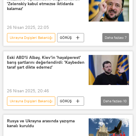
'Zelenskiy kabul etmezse iktidarda
kalamaz'
26 Nisan 2025, 22:05
Ukrayna Dışişleri Bakanlığı
GÖRÜŞ
Daha fazlası
7
ABD
Steve Witkoff
Karen Kwiatkowski
ABD
Eski ABD'li Albay, Kiev'in 'hayalperest'
barış şartlarını değerlendirdi: 'Kaybeden
Rusya
Ukrayna
NATO
taraf şart dikte edemez'
26 Nisan 2025, 20:46
Ukrayna Dışişleri Bakanlığı
GÖRÜŞ
Daha fazlası
10
ABD
Steve Witkoff
Earl Rasmussen
Kiev
ABD
Rusya ve Ukrayna arasında yazışma
kanalı kuruldu
Rusya
Sputnik
NATO