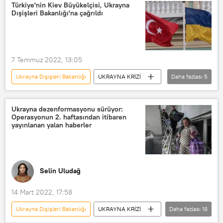
Viktor Orban
Türkiye'nin Kiev Büyükelçisi, Ukrayna
Dışişleri Bakanlığı'na çağrıldı
7 Temmuz 2022, 13:05
Ukrayna Dışişleri Bakanlığı
UKRAYNA KRİZİ
Daha fazlası
5
Ukrayna
Rusya
Türkiye
tahıl
Büyükelçi
Ukrayna dezenformasyonu sürüyor:
Operasyonun 2. haftasından itibaren
yayınlanan yalan haberler
Selin Uludağ
14 Mart 2022, 17:58
Ukrayna Dışişleri Bakanlığı
UKRAYNA KRİZİ
Daha fazlası
18