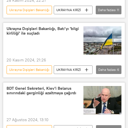
28 Kasım 2024, 22:21
Ukrayna Dışişleri Bakanlığı
UKRAYNA KRİZİ
Daha fazlası
11
ABD
Ukrayna
Kiev
Yüksek Rada
Sözcü
Ukrayna Dışişleri Bakanlığı, Batı'yı 'bilgi
kirliliği' ile suçladı
seferberlik
Zorunlu askerlik
Vladimir Zelenskiy
Aleksey Gonçarenko
Vladimir Putin
20 Kasım 2024, 21:26
Washington
Ukrayna Dışişleri Bakanlığı
UKRAYNA KRİZİ
Daha fazlası
6
Ukrayna
ABD
İtalya
Kırgızistan
Kazakistan
BDT Genel Sekreteri, Kiev'i Belarus
sınırındaki gerginliği azaltmaya çağırdı
İspanya
27 Ağustos 2024, 13:10