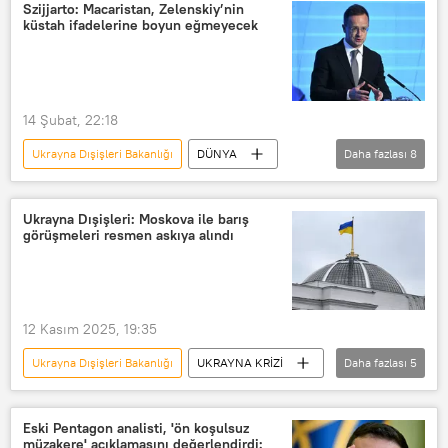
Macaristan Dışişleri Bakanlığı
Szijjarto: Macaristan, Zelenskiy’nin
küstah ifadelerine boyun eğmeyecek
Peter Szijjarto
Budapeşte
Bratislava
Reuters
Facebook
Rusya
Slovakya
Hırvatistan
14 Şubat, 22:18
Drujba petrol boru hattı
Ukrayna Dışişleri Bakanlığı
DÜNYA
Daha fazlası
8
Peter Szijjarto
Macaristan
Vladimir Zelenskiy
Viktor Orban
Ukrayna Dışişleri: Moskova ile barış
görüşmeleri resmen askıya alındı
Ukrayna
Budapeşte
Münih Güvenlik Konferansı
Macaristan Dışişleri Bakanlığı
12 Kasım 2025, 19:35
Ukrayna Dışişleri Bakanlığı
UKRAYNA KRİZİ
Daha fazlası
5
Moskova
Kiev
Rusya
Ukrayna
Barış görüşmeleri
Eski Pentagon analisti, 'ön koşulsuz
müzakere' açıklamasını değerlendirdi: