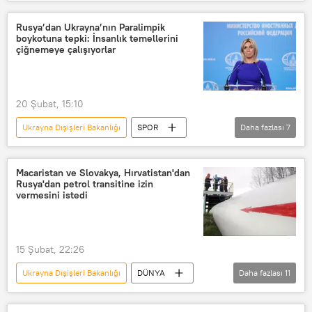
Peter Szijjarto
Macaristan
AB
Avrupa
Ukrayna
Rusya’dan Ukrayna’nın Paralimpik
boykotuna tepki: İnsanlık temellerini
Kiev
Drujba petrol boru hattı
çiğnemeye çalışıyorlar
20 Şubat, 15:10
Ukrayna Dışişleri Bakanlığı
SPOR
Daha fazlası
7
Rusya
Rusya Dışişleri Bakanlığı
Mariya Zaharova
Ukrayna
Macaristan ve Slovakya, Hırvatistan'dan
Rusya'dan petrol transitine izin
Paralimpik Oyunları
Boykot
vermesini istedi
Uluslararası Paralimpik Komitesi (IPC)
15 Şubat, 22:26
Ukrayna Dışişleri Bakanlığı
DÜNYA
Daha fazlası
11
Macaristan