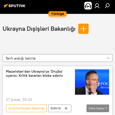
Türkiye
Ukrayna Dışişleri Bakanlığı
Tarih aralığı belirle
Macaristan’dan Ukrayna’ya ‘Drujba’
uyarısı: Kritik kararları bloke ederiz
27 Şubat, 00:20
Ukrayna Dışişleri Bakanlığı
DÜNYA
Daha fazlası
7