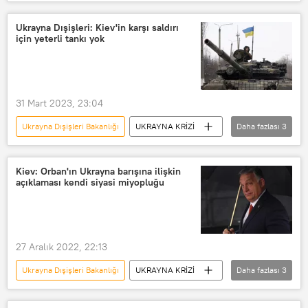
Ukrayna
Polonya
Ukrayna Dışişleri: Kiev'in karşı saldırı
için yeterli tankı yok
31 Mart 2023, 23:04
Ukrayna Dışişleri Bakanlığı
UKRAYNA KRİZİ
Daha fazlası
3
Ukrayna
Andrey Melnik
Frankfurter Allgemeine Zeitung
Kiev: Orban'ın Ukrayna barışına ilişkin
açıklaması kendi siyasi miyopluğu
27 Aralık 2022, 22:13
Ukrayna Dışişleri Bakanlığı
UKRAYNA KRİZİ
Daha fazlası
3
Ukrayna
Ukrayna krizi