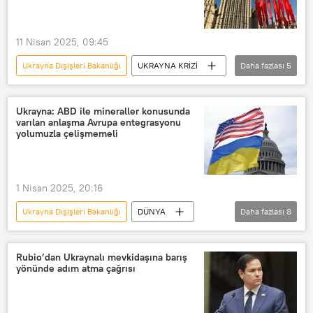
Kremlin
Vladimir Putin
11 Nisan 2025, 09:45
Ukrayna Dışişleri Bakanlığı
UKRAYNA KRİZİ
Daha fazlası
5
Rusya
Ukrayna
Rusya Dışişleri Bakanlığı
yazışmalar
Ukrayna: ABD ile mineraller konusunda
varılan anlaşma Avrupa entegrasyonu
diplomatik ilişkiler
yolumuzla çelişmemeli
1 Nisan 2025, 20:16
Ukrayna Dışişleri Bakanlığı
DÜNYA
Daha fazlası
8
Andrey Sibiga
ABD
AB
Avrupa
mineral
Anlaşma
Rubio’dan Ukraynalı mevkidaşına barış
yönünde adım atma çağrısı
Fosil yakıt
Barış