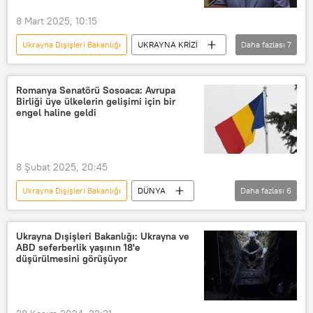
8 Mart 2025, 10:15
Ukrayna Dışişleri Bakanlığı
UKRAYNA KRİZİ
Daha fazlası
7
ABD
ABD Dışişleri Bakanlığı
Marco Rubio
Ukrayna
Romanya Senatörü Sosoaca: Avrupa
Birliği üye ülkelerin gelişimi için bir
Andrey Sibiga
Donald Trump
engel haline geldi
Barış
8 Şubat 2025, 20:45
Ukrayna Dışişleri Bakanlığı
DÜNYA
Daha fazlası
6
Diana Sosoaca
Romanya
Ukrayna
Brüksel
Ukrayna Dışişleri Bakanlığı: Ukrayna ve
ABD seferberlik yaşının 18'e
Avrupa Birliği
Avrupa
düşürülmesini görüşüyor