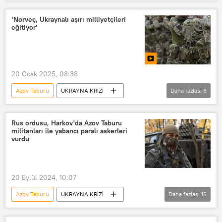
Valeriy Zalujnıy
Azov
müfredat
Okul
‘Norveç, Ukraynalı aşırı milliyetçileri
eğitiyor’
Andrey Yermak
Vladimir Zelenskiy
ABD
Rusya
Azov
Rusya Dış İstihbarat Servisi (SVR)
20 Ocak 2025, 08:38
Haberler
Azov Taburu
UKRAYNA KRİZİ
Daha fazlası
6
Ukrayna
Ukrayna ordusu
Norveç
Rusya Soruşturma Komitesi
Rus ordusu, Harkov'da Azov Taburu
militanları ile yabancı paralı askerleri
Sağ Sektör
VİDEO
vurdu
20 Eylül 2024, 10:07
Azov Taburu
UKRAYNA KRİZİ
Daha fazlası
15
Ukrayna
Ukrayna Silahlı Kuvvetleri