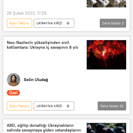
28 Şubat 2023, 17:26
Azov Taburu
UKRAYNA KRİZİ
Daha fazlası
2
Rusya
Ukrayna
Hacker
Neo-Nazilerin yükselişinden sivil
katliamlara: Ukrayna iç savaşının 8 yılı
Selin Uludağ
Özel
Azov Taburu
UKRAYNA KRİZİ
Daha fazlası
32
Andrey Melnik
Ukrayna
Rusya
Vladimir Zelenskiy
ABD, eğitip donattığı Ukraynalıların
safında savaşmaya giden vatandaşlarını
Petro Poroşenko
Vladimir Putin