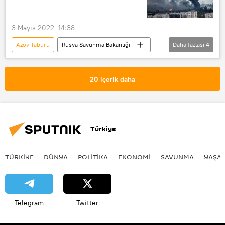
Batılı ülkeler
Oles Buzina
Pavel Şeremet
Aleksandr Turçinov
3 Mayıs 2022, 14:38
Azov Taburu
Rusya Savunma Bakanlığı
Daha fazlası
4
Ukrayna
Azovstal
UKRAYNA KRİZİ
Vadim Astafyev
20 içerik daha
Türkiye
TÜRKIYE
DÜNYA
POLİTİKA
EKONOMİ
SAVUNMA
YAŞA
Telegram
Twitter