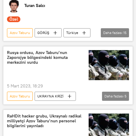
Turan Salcı
Özel
Azov Taburu
GÖRÜŞ
Türkiye
Daha fazlası
15
Rusya
ABD
NATO
Ukrayna
Ukrayna krizi
Rusya ordusu, Azov Taburu’nun
Zaporojye bölgesindeki komuta
NATO zirvesi
Recep Tayyip Erdoğan
merkezini vurdu
Vladimir Putin
Vladimir Zelenskiy
Joe Biden
Azov
Vilnius
5 Mart 2023, 18:29
Moskova
Ankara
Batı
Azov Taburu
UKRAYNA KRİZİ
Daha fazlası
5
Zaporojye
Ukrayna ordusu
Rusya ordusu
RaHDit hacker grubu, Ukraynalı radikal
milliyetçi Azov Taburu’nun personel
Rusya Savunma Bakanlığı
bilgilerini yayınladı
İgor Konaşenkov