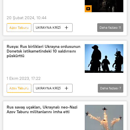
20 Şubat 2024, 10:44
Azov Taburu
UKRAYNA KRİZİ
Daha fazlası
11
Ukrayna
Ukrayna ordusu
Paralı asker
Yabancı asker
Rusya: Rus birlikleri Ukrayna ordusunun
Donetsk istikametindeki 10 saldırısını
Kanada
Gürcistan
ABD
püskürttü
NATO
Rusya
Azov
VİDEO
1 Ekim 2023, 17:22
Azov Taburu
UKRAYNA KRİZİ
Daha fazlası
7
Rusya
Ukrayna krizi
Ukrayna
Igor Konaşenkov
İgor Konaşenkov
Rus savaş uçakları, Ukraynalı neo-Nazi
Azov Taburu militanlarını imha etti
Donetsk
Ukrayna Silahlı Kuvvetleri
Azov taburu