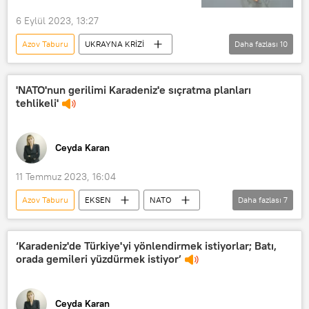
6 Eylül 2023, 13:27
Azov Taburu
UKRAYNA KRİZİ
Daha fazlası
10
Rus savaş uçağı
Ukrayna
Azov
Zaporojye
imha
'NATO'nun gerilimi Karadeniz'e sıçratma planları
tehlikeli'
Donetsk
Donetsk Halk Cumhuriyeti
Rusya
Ukrayna krizi
Ceyda Karan
Vladimir Rogov
11 Temmuz 2023, 16:04
Azov Taburu
EKSEN
NATO
Daha fazlası
7
Rusya
Türkiye
Ukrayna
Avrupa Birliği
F-16
‘Karadeniz'de Türkiye'yi yönlendirmek istiyorlar; Batı,
orada gemileri yüzdürmek istiyor’
Jens Stoltenberg
RADYO
Ceyda Karan