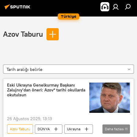
Türkiye
Azov Taburu
Tarih aralığı belirle
Eski Ukrayna Genelkurmay Başkanı
Zalujnıy’dan öneri: Azov* tarihi okullarda
okutulsun
26 Ağustos 2025, 13:13
Azov Taburu
DÜNYA
Ukrayna
Daha fazlası
11