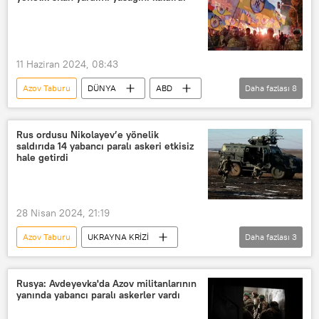
Ukrayna ordusu
Azov
Neo-Nazi
ABD
Washington DC
11 Haziran 2024, 08:43
Azov Taburu
DÜNYA
ABD
Daha fazlası
8
ABD Dışişleri Bakanlığı
Ukrayna
Ukrayna krizi
Silah yardımı
Rus ordusu Nikolayev’e yönelik
saldırıda 14 yabancı paralı askeri etkisiz
Neo-Nazi
Ukrayna İçişleri Bakanlığı
hale getirdi
Donbass
Mariupol
28 Nisan 2024, 21:19
Azov Taburu
UKRAYNA KRİZİ
Daha fazlası
3
Rus ordusu
Nikolayev
Sergey Lebedev
Rusya: Avdeyevka'da Azov militanlarının
yanında yabancı paralı askerler vardı