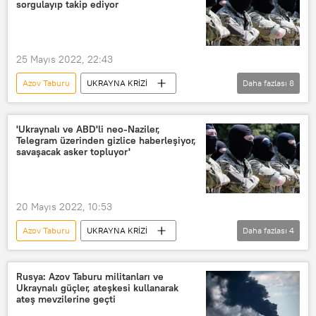
sorgulayıp takip ediyor
Operasyon
Maydan olayları
iç savaş
Donbass
25 Mayıs 2022, 22:43
Donetsk Halk Cumhuriyeti
Azov Taburu
UKRAYNA KRİZİ
Daha fazlası
8
Lugansk Halk Cumhuriyeti
Politico
ABD
Ukrayna
Vasiliy Levkoviç
Ulas Samçuk
Kiev
Rusya
aşırı sağcı
Neo-Nazi
Naсhtigall Taburu
'Ukraynalı ve ABD'li neo-Naziler,
Telegram üzerinden gizlice haberleşiyor,
Irkçı
neo-Nazi
Adolf Hitler
Denis Puşilin
savaşacak asker topluyor'
Leonid Paseçnik
Kirill Osmak
Vladimir Kubiyoviç
20 Mayıs 2022, 10:53
SS Galiçya Tümeni
Vasiliy Galas
Azov Taburu
UKRAYNA KRİZİ
Daha fazlası
4
Stepan Bandera
Ukrayna
ABD
Neo-Naziler
Nürnberg Duruşmaları
Vladimir Zelenskiy
Büyük Anavatan Savaşı
Rusya: Azov Taburu militanları ve
Ukraynalı güçler, ateşkesi kullanarak
Mihail Pavlenko
AB
ateş mevzilerine geçti