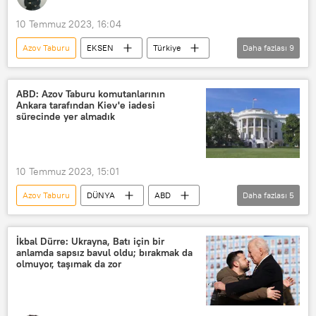
10 Temmuz 2023, 16:04
Azov Taburu
EKSEN
Türkiye
Daha fazlası
9
İsmail Hakkı Pekin
NATO
İsveç
ABD
Rusya
ABD: Azov Taburu komutanlarının
Ankara tarafından Kiev'e iadesi
Ukrayna
Vladimir Zelenskiy
sürecinde yer almadık
Recep Tayyip Erdoğan
RADYO
10 Temmuz 2023, 15:01
Azov Taburu
DÜNYA
ABD
Daha fazlası
5
Azov
Azov taburu
Türkiye
Rusya
Ukrayna
İkbal Dürre: Ukrayna, Batı için bir
anlamda sapsız bavul oldu; bırakmak da
olmuyor, taşımak da zor