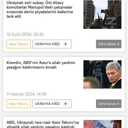
Ukrayna krizi
Ukrayna ordusu
Ukraynalı esir subay: Üst düzey
komutanlar Mariupol’deki çatışmalar
Harkov
Sergey Lebedev
sırasında deniz piyadelerini kaderine
terk etti
Rusya
Rusya Savunma Bakanlığı
Rus ordusu
Rusya ordusu
10 Eylül 2024, 22:42
Rusya Silahlı Kuvvetleri
Azov Taburu
UKRAYNA KRİZİ
Daha fazlası
8
Dmitriy Peskov
Azov
Mariupol
Ukrayna Silahlı Kuvvetleri
Azov taburu
Paralı asker
Azovstal
deniz piyadesi
Kremlin, ABD’nin Azov’a silah yardımı
yasağını kaldırmasını kınadı
Mariupol saldırısı
Rus Silahlı Kuvvetleri
Esir
Karargah
11 Haziran 2024, 14:30
Azov Taburu
UKRAYNA KRİZİ
Daha fazlası
8
Rusya
Kremlin
Dmitriy Peskov
Ukrayna
ABD, Ukraynalı neo-nazi Azov Taburu’na
yönelik silah yardımı yasağını kaldırdı