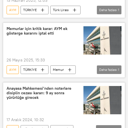
13 Haziran 2025, 12:03
AYM
TÜRKİYE
Türk Lirası
Daha fazlası
1
iptal
Memurlar için kritik karar: AYM ek
gösterge kararını iptal etti
26 Mayıs 2025, 15:33
AYM
TÜRKİYE
Memur
Daha fazlası
1
3600 ek gösterge
Anayasa Mahkemesi’nden noterlere
disiplin cezası kararı: 9 ay sonra
yürürlüğe girecek
17 Aralık 2024, 10:32