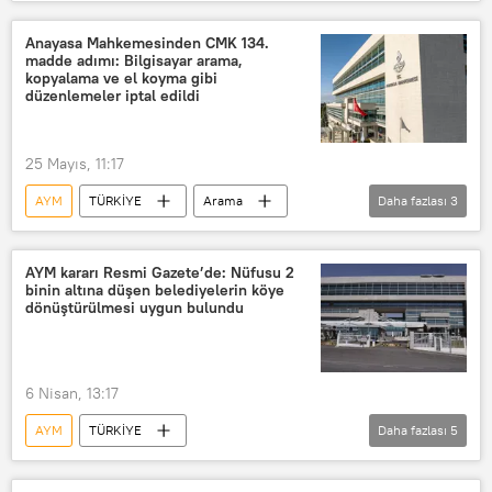
Anayasa Mahkemesi (AYM)
Yüksek Mahkeme
Aile Mahkemesi
Anayasa Mahkemesinden CMK 134.
madde adımı: Bilgisayar arama,
Nafaka
süresiz nafaka
kopyalama ve el koyma gibi
düzenlemeler iptal edildi
25 Mayıs, 11:17
AYM
TÜRKİYE
Arama
Daha fazlası
3
iptal
Anayasa Mahkemesi (AYM)
Anayasa
AYM kararı Resmi Gazete’de: Nüfusu 2
binin altına düşen belediyelerin köye
dönüştürülmesi uygun bulundu
6 Nisan, 13:17
AYM
TÜRKİYE
Daha fazlası
5
Anayasa Mahkemesi (AYM)
Köy