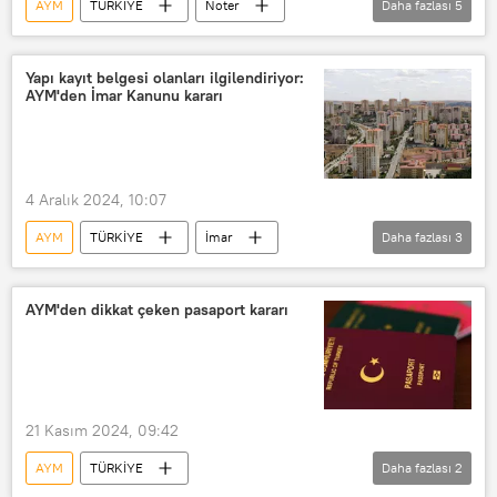
AYM
TÜRKİYE
Noter
Daha fazlası
5
Resmi Gazete
Türkiye
Ankara
Anayasa Mahkemesi (AYM)
Yapı kayıt belgesi olanları ilgilendiriyor:
AYM'den İmar Kanunu kararı
Yüksek Mahkeme
4 Aralık 2024, 10:07
AYM
TÜRKİYE
İmar
Daha fazlası
3
Deprem
Resmi Gazete
Anayasa Mahkemesi (AYM)
AYM'den dikkat çeken pasaport kararı
21 Kasım 2024, 09:42
AYM
TÜRKİYE
Daha fazlası
2