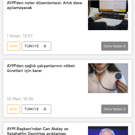
Yüksek Mahkeme
CHP
AYM'den noter düzenlemesi: Artık dava
açılamayacak
Anayasa
1 Nisan, 13:57
AYM
TÜRKİYE
Daha fazlası
5
Anayasa Mahkemesi (AYM)
Noter
CHP
Yüksek Mahkeme
AYM'den sağlık çalışanlarının nöbet
ücretleri için karar
Anayasa
10 Mart, 16:30
AYM
TÜRKİYE
Daha fazlası
5
Anayasa Mahkemesi (AYM)
Sağlık
nöbet
Yüksek Mahkeme
AYM Başkanı'ndan Can Atalay ve
Selahattin Demirtaş açıklaması