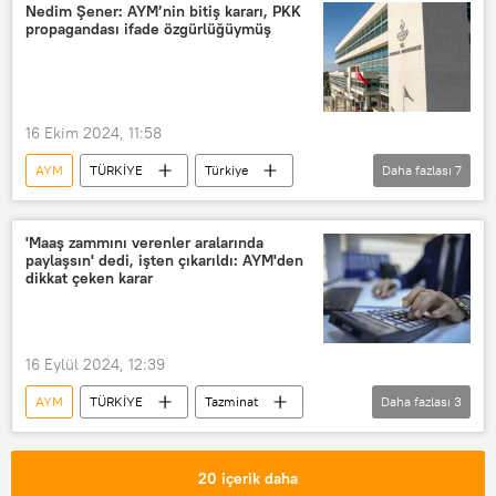
Kadir Özkaya
HDP
Nedim Şener: AYM’nin bitiş kararı, PKK
propagandası ifade özgürlüğüymüş
Halkların Demokratik Partisi (HDP)
Can Atalay
Gezi Parkı
Gezi Parkı eylemleri
Devlet Bahçeli
16 Ekim 2024, 11:58
Sokak hayvanları
AYM
TÜRKİYE
Türkiye
Daha fazlası
7
Apo
PKK
Terör
Terör örgütü
terör örgütleri
'Maaş zammını verenler aralarında
paylaşsın' dedi, işten çıkarıldı: AYM'den
Nedim Şener
ifade özgürlüğü
dikkat çeken karar
16 Eylül 2024, 12:39
AYM
TÜRKİYE
Tazminat
Daha fazlası
3
işçi
işveren
Zam
20 içerik daha