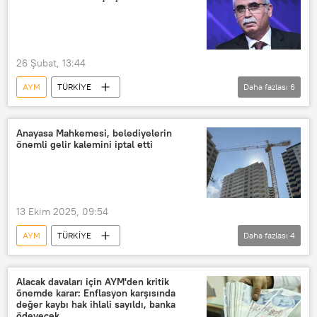
Anayasa
26 Şubat, 13:44
AYM
TÜRKİYE
Daha fazlası
6
Anayasa Mahkemesi (AYM)
Kadir Özkaya
Can Atalay
Anayasa Mahkemesi, belediyelerin
önemli gelir kalemini iptal etti
Ankara
Avrupa İnsan Hakları Mahkemesi (AİHM)
HDP
13 Ekim 2025, 09:54
AYM
TÜRKİYE
Daha fazlası
4
Anayasa Mahkemesi (AYM)
Belediye
Türkiye
Yüksek Mahkeme
Alacak davaları için AYM'den kritik
önemde karar: Enflasyon karşısında
değer kaybı hak ihlali sayıldı, banka
ödeyecek