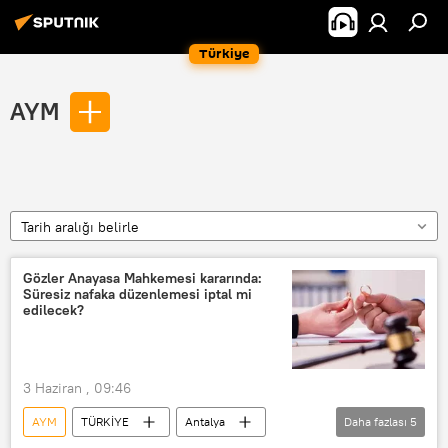
Türkiye
AYM
Tarih aralığı belirle
Gözler Anayasa Mahkemesi kararında:
Süresiz nafaka düzenlemesi iptal mi
edilecek?
3 Haziran , 09:46
AYM
TÜRKİYE
Antalya
Daha fazlası
5