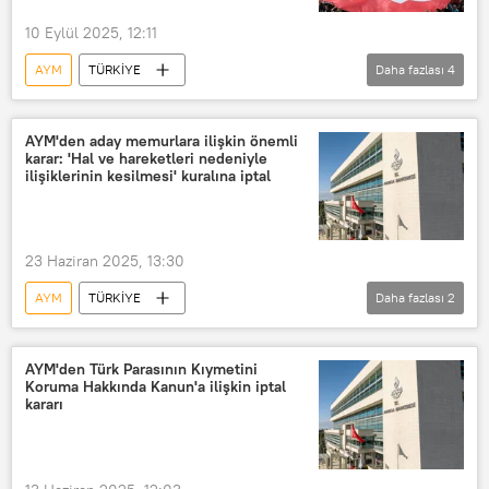
10 Eylül 2025, 12:11
AYM
TÜRKİYE
Daha fazlası
4
Anayasa Mahkemesi (AYM)
CHP
Cumhuriyet Halk Partisi (CHP)
AYM'den aday memurlara ilişkin önemli
karar: 'Hal ve hareketleri nedeniyle
Kurultay
ilişiklerinin kesilmesi' kuralına iptal
23 Haziran 2025, 13:30
AYM
TÜRKİYE
Daha fazlası
2
Anayasa Mahkemesi (AYM)
Memur
AYM'den Türk Parasının Kıymetini
Koruma Hakkında Kanun'a ilişkin iptal
kararı