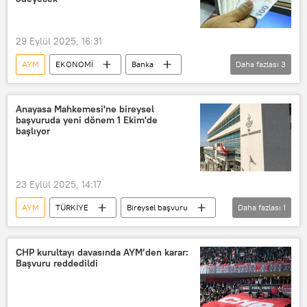
29 Eylül 2025, 16:31
AYM
EKONOMİ
Banka
Daha fazlası
3
Alacak
Enflasyon
emsal karar
Anayasa Mahkemesi'ne bireysel
başvuruda yeni dönem 1 Ekim'de
başlıyor
23 Eylül 2025, 14:17
AYM
TÜRKİYE
Bireysel başvuru
Daha fazlası
1
Avukat
CHP kurultayı davasında AYM’den karar:
Başvuru reddedildi