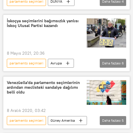
parlamento seçimleri
DÜNYA
Daha fazlası
4
Haberler
Rusya
Vladimir Putin
Duma
İskoçya seçimlerini bağımsızlık yanlısı
İskoç Ulusal Partisi kazandı
8 Mayıs 2021, 20:36
parlamento seçimleri
Avrupa
Daha fazlası
6
DÜNYA
Haberler
İskoçya
Seçim
İskoçya Ulusal Partisi (SNP)
Venezüella'da parlamento seçimlerinin
ardından meclisteki sandalye dağılımı
Bağımsızlık
belli oldu
8 Aralık 2020, 03:42
parlamento seçimleri
Güney Amerika
Daha fazlası
5
DÜNYA
Haberler
Venezüella