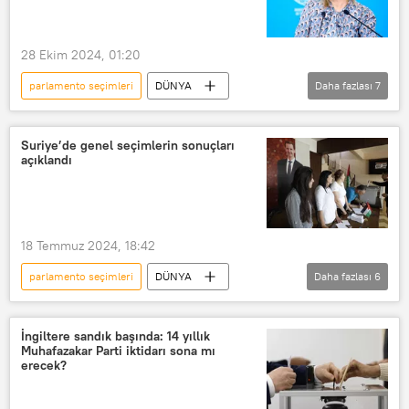
Almanya
Gürcistan
Gürcü Rüyası
Seçimler
28 Ekim 2024, 01:20
Genel seçimler
parlamento seçimleri
DÜNYA
Daha fazlası
7
Rusya
Rusya Dışişleri Bakanlığı
Mariya Zaharova
Gürcistan
Suriye’de genel seçimlerin sonuçları
açıklandı
Salome Zurabişvili
AB
Avrupa Birliği
yorum
18 Temmuz 2024, 18:42
parlamento seçimleri
DÜNYA
Daha fazlası
6
Suriye
Genel seçim
Beşar Esad
Esad
Ortadoğu
İngiltere sandık başında: 14 yıllık
Muhafazakar Parti iktidarı sona mı
Türkiye
erecek?