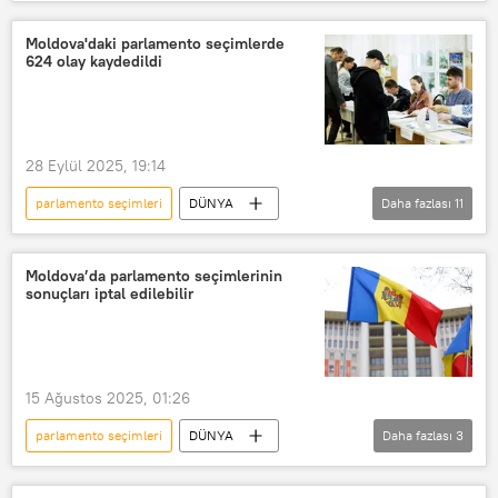
Moldova
Parlamento seçimleri
Igor Dodon
Sputnik
Moldova'daki parlamento seçimlerde
624 olay kaydedildi
Protesto
Provokasyon
Uyarı
28 Eylül 2025, 19:14
parlamento seçimleri
DÜNYA
Daha fazlası
11
Moldova
Parlamento seçimleri
Avrupa
STK
Fransa
Moldova’da parlamento seçimlerinin
sonuçları iptal edilebilir
Almanya
İspanya
Avusturya
PAS
Telegram
Romanya
15 Ağustos 2025, 01:26
parlamento seçimleri
DÜNYA
Daha fazlası
3
Moldova
Parlamento
AB