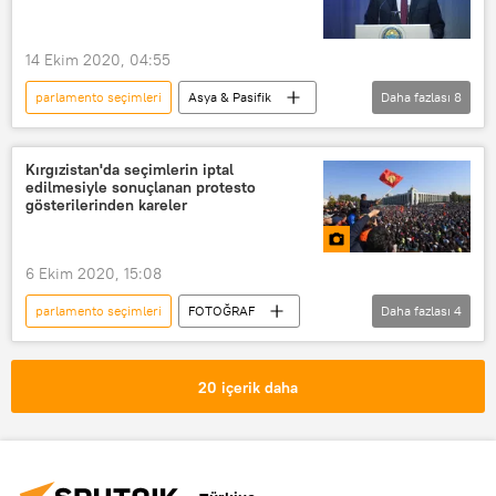
Erteleme
14 Ekim 2020, 04:55
parlamento seçimleri
Asya & Pasifik
Daha fazlası
8
DÜNYA
Haberler
Kırgızistan
Sooronbay Ceenbekov
Sadır Caparov
Kırgızistan'da seçimlerin iptal
edilmesiyle sonuçlanan protesto
Kararname
Hükümet
gösterilerinden kareler
Protesto
6 Ekim 2020, 15:08
parlamento seçimleri
FOTOĞRAF
Daha fazlası
4
MULTİMEDYA
Kırgızistan
Bişkek
Protesto
20 içerik daha