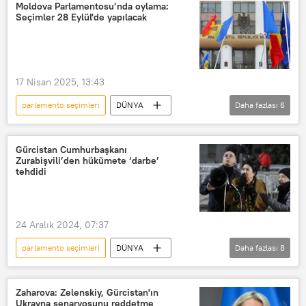
Moldova Parlamentosu’nda oylama:
Seçimler 28 Eylül'de yapılacak
17 Nisan 2025, 13:43
parlamento seçimleri
DÜNYA
Daha fazlası
6
Moldova
Sputnik
Seçim
Seçimler
Erken seçim
Gürcistan Cumhurbaşkanı
Zurabişvili’den hükümete ‘darbe’
Parlamento seçimleri
tehdidi
24 Aralık 2024, 07:37
parlamento seçimleri
DÜNYA
Daha fazlası
8
Gürcistan
Salome Zurabişvili
Gürcü Rüyası
Mihail Kavelaşvili
Zaharova: Zelenskiy, Gürcistan'ın
Ukrayna senaryosunu reddetme