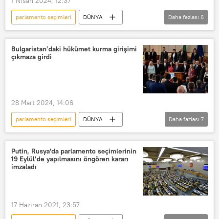
1 Nisan 2024, 12:37
parlamento seçimleri
DÜNYA
Daha fazlası
6
Hindistan
Narendra Modi
Hindistan Başbakanı Narendra Modi
Bulgaristan’daki hükümet kurma girişimi
çıkmaza girdi
Genel seçim
Parlamento
Muhalefet
28 Mart 2024, 14:06
parlamento seçimleri
DÜNYA
Daha fazlası
7
Bulgaristan
Parlamento
Bulgaristan Parlamentosu
Putin, Rusya'da parlamento seçimlerinin
19 Eylül’de yapılmasını öngören kararı
Bulgaristan seçimleri
Nikolay Denkov
imzaladı
Hükümet
Seçim
17 Haziran 2021, 23:57