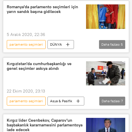
Nicolas Maduro
Ulusal Meclis
Romanya'da parlamento seçimleri için
yarın sandık başına gidilecek
5 Aralık 2020, 22:36
parlamento seçimleri
DÜNYA
Daha fazlası
5
Haberler
Avrupa
Romanya
Sandık
Milletvekili
Kırgızistan'da cumhurbaşkanlığı ve
genel seçimler askıya alındı
22 Ekim 2020, 23:13
parlamento seçimleri
Asya & Pasifik
Daha fazlası
7
DÜNYA
Haberler
Kırgızistan
cumhurbaşkanlığı seçimleri
Kırgız lider Ceenbekov, Caparov'un
başbakanlık kararnamesini parlamentoya
Sadır Caparov
Reform
iade edecek