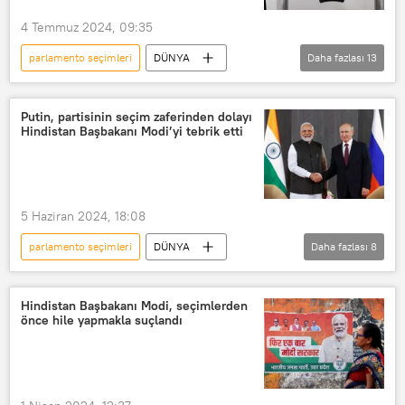
4 Temmuz 2024, 09:35
parlamento seçimleri
DÜNYA
Daha fazlası
13
İngiltere
Birleşik Krallık
İşçi Partisi
Muhafazakar Parti
Putin, partisinin seçim zaferinden dolayı
Hindistan Başbakanı Modi’yi tebrik etti
Muhafazakar
Muhafazakar Parti (İngiltere)
Rishi Sunak
Anket
5 Haziran 2024, 18:08
Anket şirketleri
Seçim anketi
parlamento seçimleri
DÜNYA
Daha fazlası
8
anketler
Sandık
Rusya
Hindistan
Sandık güvenliği
Hindistan Halk Partisi (BJP)
Hindistan Başbakanı Modi, seçimlerden
önce hile yapmakla suçlandı
Vladimir Putin
Narendra Modi
başarı
Telefon görüşmesi
tebrik
Stratejik ortaklık