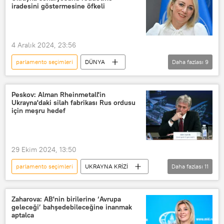
cumhurbaşkanlığı seçimleri
Protesto
iradesini göstermesine öfkeli
Tehdit
hükümeti devirmek
4 Aralık 2024, 23:56
parlamento seçimleri
DÜNYA
Daha fazlası
9
Mariya Zaharova
Vladimir Zelenskiy
Ukrayna
Gürcistan
Telegram
Peskov: Alman Rheinmetall'in
Ukrayna'daki silah fabrikası Rus ordusu
Protesto
irade
Yaptırım
için meşru hedef
Tiflis
29 Ekim 2024, 13:50
parlamento seçimleri
UKRAYNA KRİZİ
Daha fazlası
11
Rusya
Kremlin
Dmitriy Peskov
Ukrayna
Zaharova: AB'nin birilerine ‘Avrupa
geleceği’ bahşedebileceğine inanmak
Rheinmetall
Alman
aptalca