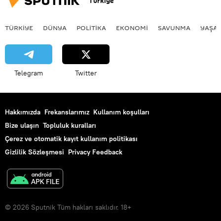
Türkiye
TÜRKIYE
DÜNYA
POLİTİKA
EKONOMİ
SAVUNMA
YAŞA
Telegram
Twitter
Hakkımızda
Frekanslarımız
Kullanım koşulları
Bize ulaşın
Topluluk kuralları
Çerez ve otomatik kayıt kullanım politikası
Gizlilik Sözleşmesi
Privacy Feedback
© 2026 Sputnik Tüm hakları saklıdır. 18+