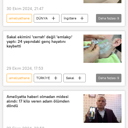
30 Ekim 2024, 21:47
ameliyathane
DÜNYA
İngiltere
Daha fazlası
9
Kabız
Tuvalet
Hastane
Doktor
Hastalık
bağırsak
Sakal ekimini 'cerrah' değil 'emlakçı'
yaptı: 24 yaşındaki genç hayatını
bağırsak tıkanıklığı
Ameliyat
kaybetti
Tıp
29 Ekim 2024, 17:53
ameliyathane
TÜRKİYE
Sakal
Daha fazlası
9
sakal bırakmak
Ameliyat
Estetik ameliyat
Doktor
Ameliyatta haberi olmadan midesi
alındı: 17 kilo veren adam ölümden
Sahte doktor
doktor hatası
döndü
saç ekimi
İstanbul
Fransa