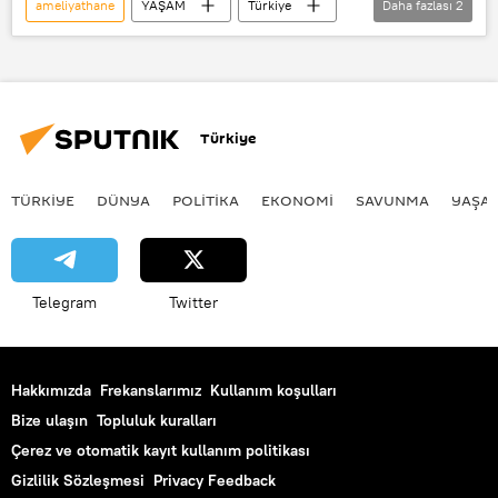
ameliyathane
YAŞAM
Türkiye
Daha fazlası
2
İstanbul
Hayvan
Türkiye
TÜRKIYE
DÜNYA
POLİTİKA
EKONOMİ
SAVUNMA
YAŞA
Telegram
Twitter
Hakkımızda
Frekanslarımız
Kullanım koşulları
Bize ulaşın
Topluluk kuralları
Çerez ve otomatik kayıt kullanım politikası
Gizlilik Sözleşmesi
Privacy Feedback