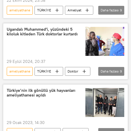
22 Ekim 2024, 23:58
ameliyathane
TÜRKİYE
Ameliyat
Daha fazlası
9
İstanbul
özel hastane
yanlışlık
Doktor
Ugandalı Muhammed'i, yüzündeki 5
kiloluk kitleden Türk doktorlar kurtardı
doktor hatası
kilo
Kilo verme
Mide
Sağlık
29 Eylül 2024, 20:37
ameliyathane
TÜRKİYE
Doktor
Daha fazlası
9
Uganda
Ameliyat
Estetik ameliyat
Türkiye
Türkiye’nin ilk gönüllü yük hayvanları
ameliyathanesi açıldı
Estetik
Estetik cerrahi
Gelişmiş Yüz Kozmetiği ve Estetik Ameliyat Merkezi
Estetik Operasyon
Afrika
29 Ocak 2023, 14:30