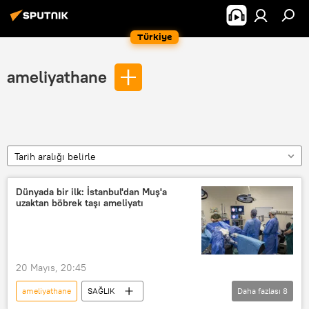
Türkiye
ameliyathane
Tarih aralığı belirle
Dünyada bir ilk: İstanbul'dan Muş'a
uzaktan böbrek taşı ameliyatı
20 Mayıs, 20:45
ameliyathane
SAĞLIK
Daha fazlası
8