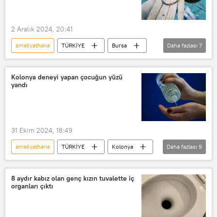
2 Aralık 2024, 20:41
ameliyathane
TÜRKİYE
Bursa
Daha fazlası
7
Ameliyat
takı
Doktor
uzman doktor
Çocuk
Kolonya deneyi yapan çocuğun yüzü
yandı
Oyuncak
Mıknatıs
31 Ekim 2024, 18:49
ameliyathane
TÜRKİYE
Kolonya
Daha fazlası
9
Deney
bilimsel deney
Yangın
Yangın söndürme
8 aydır kabız olan genç kızın tuvalette iç
organları çıktı
Ameliyat
Estetik ameliyat
Doktor
Tekirdağ
Kaza