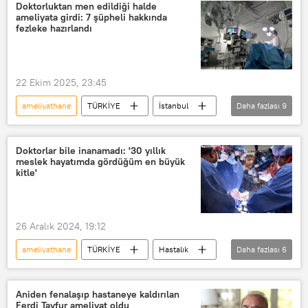
tarihi maç
Ameliyat
Doktorluktan men edildiği halde
ameliyata girdi: 7 şüpheli hakkında
fezleke hazırlandı
22 Ekim 2025, 23:45
ameliyathane
TÜRKİYE
İstanbul
Daha fazlası
9
Türkiye
mide küçültme ameliyatı
mide kanaması
mide bulantısı
Doktorlar bile inanamadı: '30 yıllık
meslek hayatımda gördüğüm en büyük
Mide
Ameliyat
yenidoğan
kitle'
Yenidoğan çetesi
yenidoğan yoğun bakım ünitesi
26 Aralık 2024, 19:12
ameliyathane
TÜRKİYE
Hastalık
Daha fazlası
6
kronik hastalık
Doktor
Isparta
Süleyman Demirel Üniversitesi
Aniden fenalaşıp hastaneye kaldırılan
Ferdi Tayfur ameliyat oldu