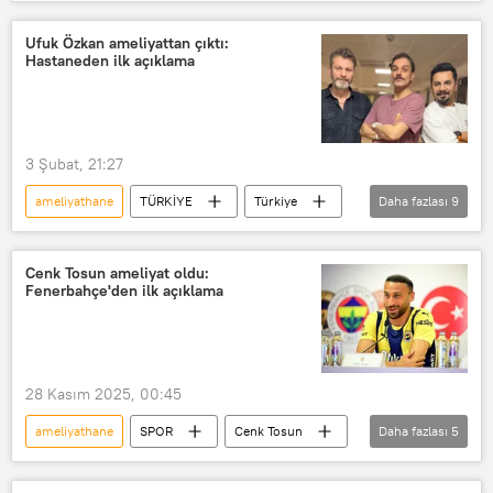
Muş Devlet Hastanesi
5G
Türkiye
böbrek
böbrek taşı
Ufuk Özkan ameliyattan çıktı:
Hastaneden ilk açıklama
böbrek yetmezliği
Böbrek nakli
Ameliyat
3 Şubat, 21:27
ameliyathane
TÜRKİYE
Türkiye
Daha fazlası
9
Ufuk Özkan
Ameliyat
Nakil
donör
Bağış
organ
Cenk Tosun ameliyat oldu:
Fenerbahçe'den ilk açıklama
Organ nakli
Organ bağışı
organ yetmezliği
28 Kasım 2025, 00:45
ameliyathane
SPOR
Cenk Tosun
Daha fazlası
5
Fenerbahçe
Maç
Maç yayını