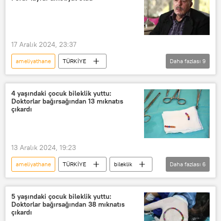
Tedavi
Cerrah
17 Aralık 2024, 23:37
ameliyathane
TÜRKİYE
Daha fazlası
9
Ferdi Tayfur
Ameliyat
Hasta
ağır hasta
Antalya
4 yaşındaki çocuk bileklik yuttu:
Doktorlar bağırsağından 13 mıknatıs
Antalya Eğitim ve Araştırma Hastanesi
çıkardı
Akdeniz Üniversitesi Hastanesi
böbrek yetmezliği
böbrek
13 Aralık 2024, 19:23
Böbrek nakli
ameliyathane
TÜRKİYE
bileklik
Daha fazlası
6
Çocuk
Ameliyat
Doktor
Operasyon
Oyuncak
5 yaşındaki çocuk bileklik yuttu:
Doktorlar bağırsağından 38 mıknatıs
Mıknatıs
çıkardı