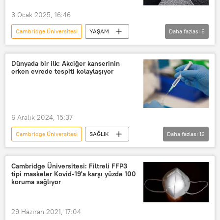
3 Ocak 2025, 16:46
Cambridge Üniversitesi
YAŞAM
Daha fazlası
5
ABD
Araştırma
Yalnızlık
Yaşlanma
veri
Dünyada bir ilk: Akciğer kanserinin
erken evrede tespiti kolaylaşıyor
6 Aralık 2024, 15:37
Cambridge Üniversitesi
SAĞLIK
Daha fazlası
12
Yaşam
Sağlık
Teknoloji
gelişme
Kanser
Cambridge Üniversitesi: Filtreli FFP3
tipi maskeler Kovid-19'a karşı yüzde 100
Kanser tedavisi
akciğer kanseri
koruma sağlıyor
akciğer
Tedavi
zombi
zombi hücre
İngiltere
29 Haziran 2021, 17:04