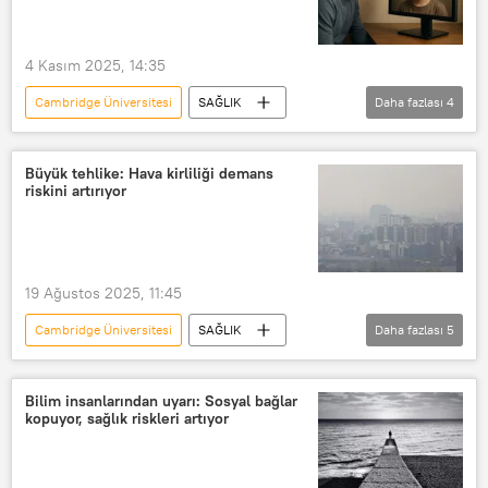
4 Kasım 2025, 14:35
Cambridge Üniversitesi
SAĞLIK
Daha fazlası
4
çocukluk
hafıza
Yüz
Araştırma
Büyük tehlike: Hava kirliliği demans
riskini artırıyor
19 Ağustos 2025, 11:45
Cambridge Üniversitesi
SAĞLIK
Daha fazlası
5
Murat Terzi
Demans
Alzheimer
Alzheimer hastalığı
Bilim insanlarından uyarı: Sosyal bağlar
kopuyor, sağlık riskleri artıyor
Parkinson hastalığı