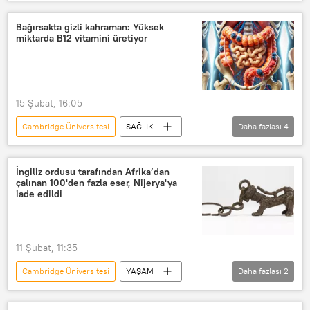
Araştırma
Parkinson
Hava kirliliği
Bağırsakta gizli kahraman: Yüksek
miktarda B12 vitamini üretiyor
15 Şubat, 16:05
Cambridge Üniversitesi
SAĞLIK
Daha fazlası
4
bağırsak
Bakteri
kronik hastalık
Araştırma
İngiliz ordusu tarafından Afrika’dan
çalınan 100'den fazla eser, Nijerya'ya
iade edildi
11 Şubat, 11:35
Cambridge Üniversitesi
YAŞAM
Daha fazlası
2
Nijerya
Cambridge