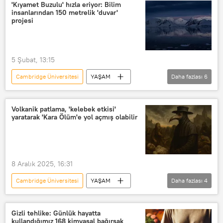
'Kıyamet Buzulu' hızla eriyor: Bilim
insanlarından 150 metrelik 'duvar'
projesi
5 Şubat, 13:15
Cambridge Üniversitesi
YAŞAM
Daha fazlası
6
Antarktika
Chicago Üniversitesi
Buzul
buzulların erimesi
Volkanik patlama, 'kelebek etkisi'
yaratarak 'Kara Ölüm'e yol açmış olabilir
Bilim
Teknoloji
8 Aralık 2025, 16:31
Cambridge Üniversitesi
YAŞAM
Daha fazlası
4
Kara veba
volkanik patlama
Haberler
Karadeniz
Gizli tehlike: Günlük hayatta
kullandığımız 168 kimyasal bağırsak