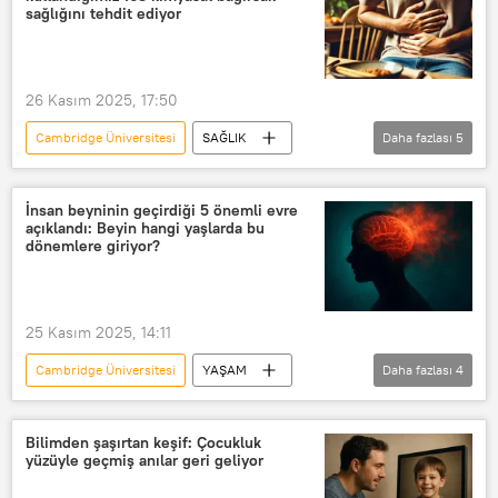
sağlığını tehdit ediyor
26 Kasım 2025, 17:50
Cambridge Üniversitesi
SAĞLIK
Daha fazlası
5
Araştırma
bağırsak
Enfeksiyon
bakteriyel enfeksiyon
İnsan beyninin geçirdiği 5 önemli evre
açıklandı: Beyin hangi yaşlarda bu
pestisit
dönemlere giriyor?
25 Kasım 2025, 14:11
Cambridge Üniversitesi
YAŞAM
Daha fazlası
4
Beyin
beyin
Beyin Haritası
Yaşlanma
Bilimden şaşırtan keşif: Çocukluk
yüzüyle geçmiş anılar geri geliyor