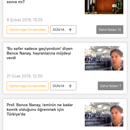
sonra mı?
Oxford Üniversitesi
Pekin Üniversitesi
8 Şubat 2019, 13:26
Çin Tıp Bilimleri Akademisi
Cambridge Üniversitesi
DÜNYA
Daha fazlası
12
Açık Üniversite
The Lancet
YAŞAM
Bilim
Haberler
Alkol tüketimi
içki
tansiyon
Kai Hensel
Victoria Forster
'Bu sefer sadece geçiyordum' diyen
Bence Nanay, hayranlarına müjdeyi
Joris Verster
verdi
Amerikan Klinik Beslenme Dergisi
Utrecht Üniversitesi
21 Ocak 2019, 12:50
Utrecht Farmasötik Bilimler Enstitüsü
Cambridge Üniversitesi
DÜNYA
Daha fazlası
7
Uluslararası Akşamdan Kalma Araştırma Grubu
Avrupa
Türkiye
Haberler
Şarap
inceleme
TÜRKİYE
İngiltere
Prof. Bence Nanay, isminin ne kadar
komik olduğunu öğrenmek için
Bence Nanay
Bilkent Üniversitesi
Türkiye'de