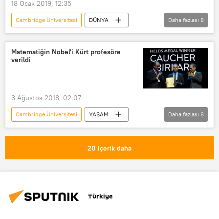
18 Ocak 2019, 12:35
Cambridge Üniversitesi
DÜNYA
Daha fazlası
8
Türkiye
Haberler
TÜRKİYE
İstanbul Havalimanı
Bence Nanay
Matematiğin Nobel'i Kürt profesöre
verildi
isim
Profesör
komik
3 Ağustos 2018, 02:07
Cambridge Üniversitesi
YAŞAM
Daha fazlası
8
Bilim
Haberler
İngiltere
İran
Koçer Birkar
Ali Nesin
20 içerik daha
Uluslararası Matematikçiler Birliği
Fields Madalyası
Türkiye