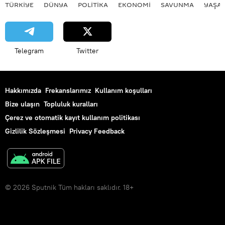
TÜRKIYE
DÜNYA
POLİTİKA
EKONOMİ
SAVUNMA
YAŞA
Telegram
Twitter
Hakkımızda
Frekanslarımız
Kullanım koşulları
Bize ulaşın
Topluluk kuralları
Çerez ve otomatik kayıt kullanım politikası
Gizlilik Sözleşmesi
Privacy Feedback
© 2026 Sputnik Tüm hakları saklıdır. 18+