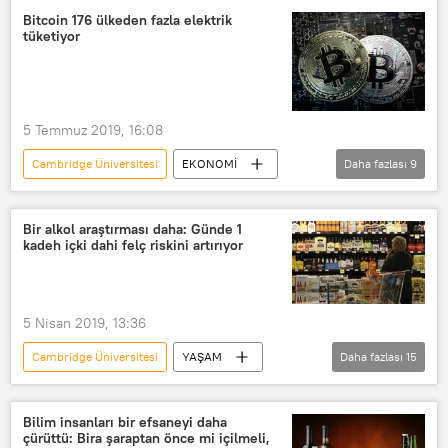
alg
Kar
Bilim insanları
Bitcoin 176 ülkeden fazla elektrik
tüketiyor
5 Temmuz 2019, 16:08
Cambridge Üniversitesi
EKONOMİ
Daha fazlası
9
Haberler
TÜRKİYE
Bitcoin Elektrik Tüketimi İndex
CIA
Bir alkol araştırması daha: Günde 1
kadeh içki dahi felç riskini artırıyor
ABD
İsviçre
Yunanistan
Portekiz
Enerji ve Tabii Kaynaklar Bakanlığı
5 Nisan 2019, 13:36
Cambridge Üniversitesi
YAŞAM
Daha fazlası
15
Haberler
DÜNYA
Çin
İngiltere
Iona Millwood
Bilim insanları bir efsaneyi daha
çürüttü: Bira şaraptan önce mi içilmeli,
Stephen Burgess
Kevin McConway