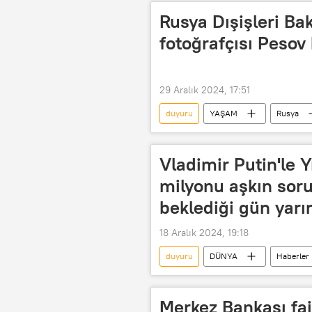
Rusya Dışişleri Bak
fotoğrafçısı Pesov 
29 Aralık 2024, 17:51
duyuru
YAŞAM
Rusya
yas
Vladimir Putin'le Y
milyonu aşkın soru
beklediği gün yarı
18 Aralık 2024, 19:18
duyuru
DÜNYA
Haberler
Vladimir Putin'le Yılın Özeti
p
Merkez Bankası fai