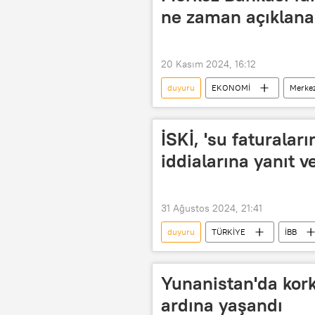
ne zaman açıklanac
20 Kasım 2024, 16:12
duyuru
EKONOMİ
Merkez
İSKİ, 'su faturaları
iddialarına yanıt v
31 Ağustos 2024, 21:41
duyuru
TÜRKİYE
İBB
İstanbul Su ve Kanalizasyon İdaresi (İS
Yunanistan'da kor
ardına yaşandı