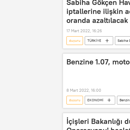
Sabiha Gökçen Hav
iptallerine ilişkin 
oranda azaltılacak
17 Mart 2022, 16:26
duyuru
TÜRKİYE
Sabiha 
iptal
Havaalanı İşletme ve Hav
Benzine 1.07, moto
8 Mart 2022, 16:00
duyuru
EKONOMİ
Benzin
Enerji Petrol Gaz İkmal İstasyonları İş
İçişleri Bakanlığı 