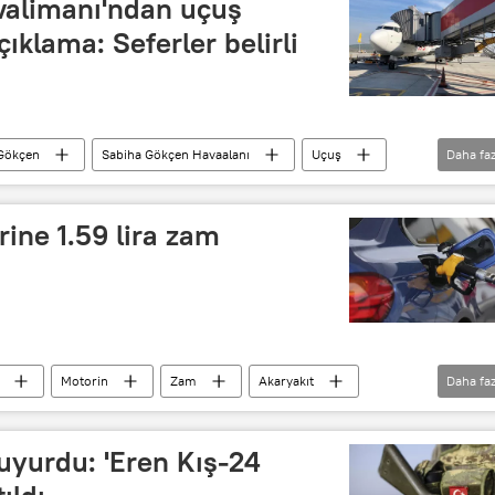
alimanı'ndan uçuş
açıklama: Seferler belirli
Gökçen
Sabiha Gökçen Havaalanı
Uçuş
Daha faz
acılık Endüstrileri A.Ş. (HEAŞ)
rine 1.59 lira zam
Motorin
Zam
Akaryakıt
Daha faz
veren Sendikası (EPGİS)
Petrol
duyurdu: 'Eren Kış-24