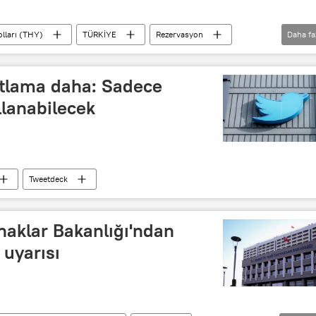
lları (THY)
TÜRKİYE
Rezervasyon
Daha fa
sıtlama daha: Sadece
llanabilecek
Tweetdeck
ynaklar Bakanlığı'ndan
 uyarısı