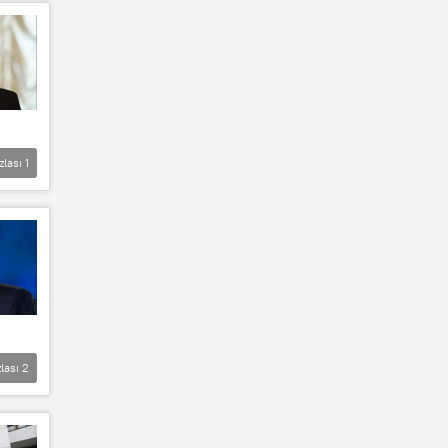
zlası
1
lası
2