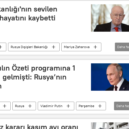
anlığı'nın sevilen
hayatını kaybetti
Rusya Dışişleri Bakanlığı
Mariya Zaharova
Daha fa
ılın Özeti programına 1
 gelmişti: Rusya’nın
n
Rusya
Vladimir Putin
Perşembe
Daha faz
rogram
z kararı kasım ayı oranı