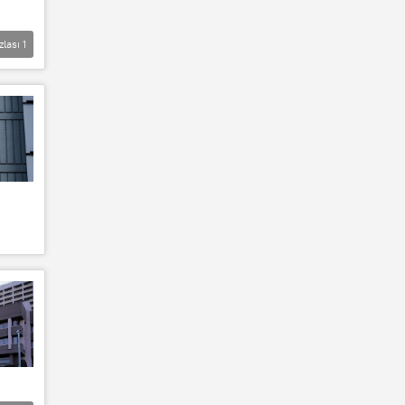
zlası
1