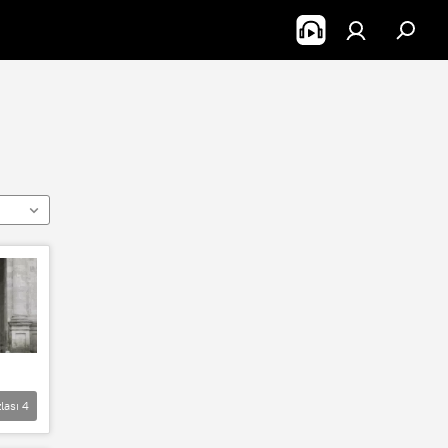
lası
4