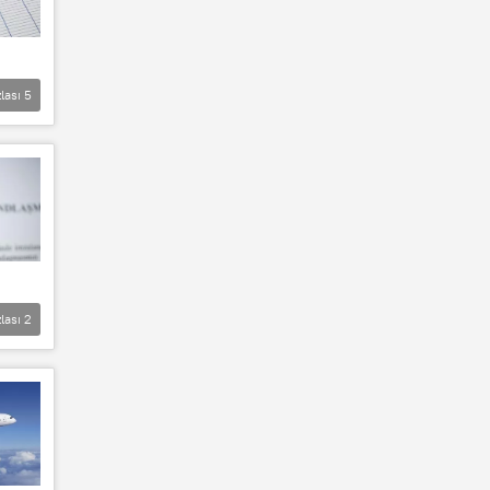
lası
5
lası
2