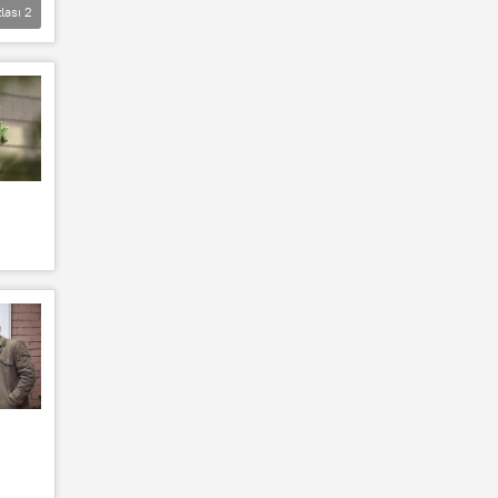
lası
2