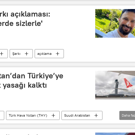
rkı açıklaması:
de sizlerle'
Şarkı
açıklama
tan’dan Türkiye’ye
yasağı kalktı
Türk Hava Yolları (THY)
Suudi Arabistan
Daha faz
Seyahat yasağı