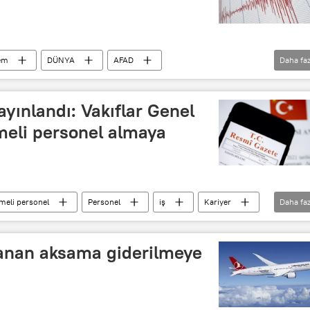
em
DÜNYA
AFAD
Daha faz
ı (AFAD)
Son Depremler
Ege
yınlandı: Vakıflar Genel
eli personel almaya
meli personel
Personel
iş
Kariyer
Daha faz
 Müdürlüğü
anan aksama giderilmeye