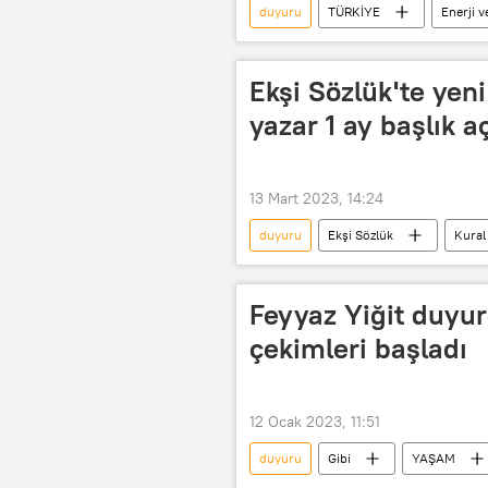
duyuru
TÜRKİYE
Enerji v
Türkiye Petrolleri Anonim Ortaklığı (T
Ekşi Sözlük'te yeni
yazar 1 ay başlık 
13 Mart 2023, 14:24
duyuru
Ekşi Sözlük
Kural
Feyyaz Yiğit duyur
çekimleri başladı
12 Ocak 2023, 11:51
duyuru
Gibi
YAŞAM