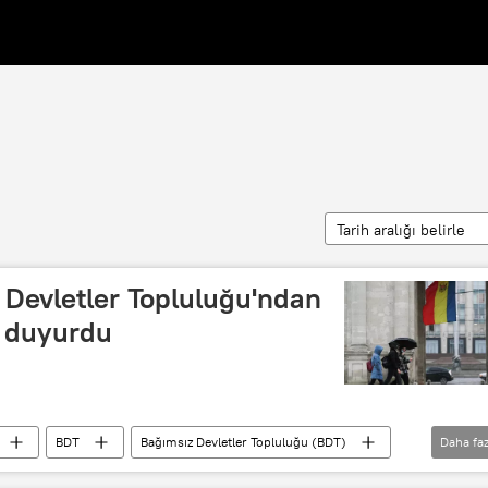
Tarih aralığı belirle
 Devletler Topluluğu'ndan
n duyurdu
BDT
Bağımsız Devletler Topluluğu (BDT)
Daha faz
Avrupa
Kişinev