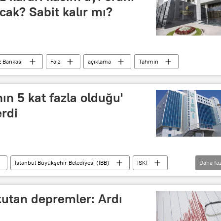
ak? Sabit kalır mı?
 Bankası
Faiz
açıklama
Tahmin
nın 5 kat fazla olduğu'
erdi
İstanbul Büyükşehir Belediyesi (İBB)
İSKİ
Daha faz
Kİ)
Basın açıklaması
iddia
Fatura
kutan depremler: Ardı