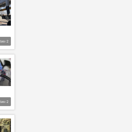
lası
2
lası
2