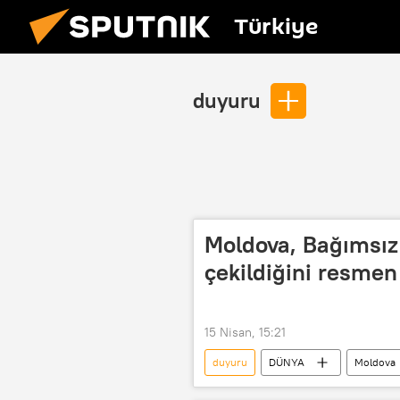
Türkiye
duyuru
Moldova, Bağımsız
çekildiğini resme
15 Nisan, 15:21
duyuru
DÜNYA
Moldova
ayrılma
Igor Dodon