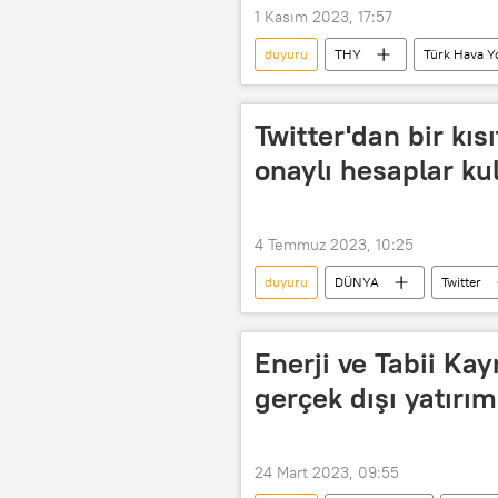
1 Kasım 2023, 17:57
duyuru
THY
Türk Hava Yo
Bilet
Twitter'dan bir kı
onaylı hesaplar ku
4 Temmuz 2023, 10:25
duyuru
DÜNYA
Twitter
Enerji ve Tabii Ka
gerçek dışı yatırım
24 Mart 2023, 09:55