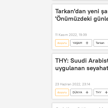
Tarkan'dan yeni şa
'Önümüzdeki günler
11 Kasım 2022, 19:39
duyuru
YAŞAM
Tarkan
THY: Suudi Arabis
uygulanan seyahat 
23 Haziran 2022, 23:14
duyuru
DÜNYA
THY
Seyahat
Yurtdışı seyahat