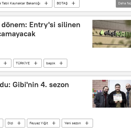
e Tabii Kaynaklar Bakanlığı
BOTAŞ
Daha faz
PAO)
Dolandırıcılık
 dönem: Entry'si silinen
açamayacak
TÜRKİYE
başlık
du: Gibi'nin 4. sezon
Dizi
Feyyaz Yiğit
Yeni sezon