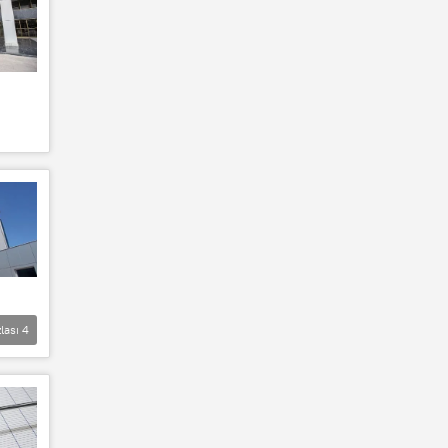
lası
4