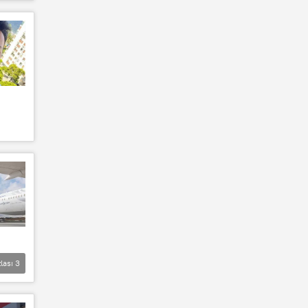
lası
3