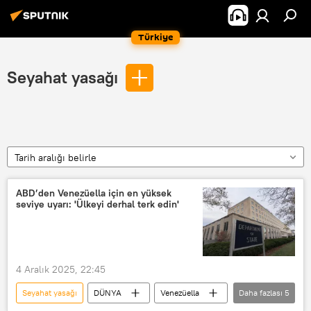
Türkiye
Seyahat yasağı
Tarih aralığı belirle
ABD’den Venezüella için en yüksek
seviye uyarı: 'Ülkeyi derhal terk edin'
4 Aralık 2025, 22:45
Seyahat yasağı
DÜNYA
Venezüella
Daha fazlası
5