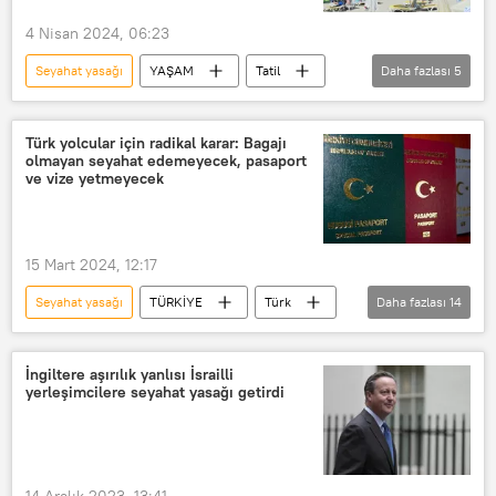
4 Nisan 2024, 06:23
Seyahat yasağı
YAŞAM
Tatil
Daha fazlası
5
Seyahat
Yurtdışı seyahat
seyahat acentesi
Seyahat uyarısı
Türk yolcular için radikal karar: Bagajı
olmayan seyahat edemeyecek, pasaport
seyahat izin belgesi
ve vize yetmeyecek
15 Mart 2024, 12:17
Seyahat yasağı
TÜRKİYE
Türk
Daha fazlası
14
Yolcu
Yolcu uçağı
Seyahat
Yurtdışı seyahat
seyahat acentesi
İngiltere aşırılık yanlısı İsrailli
yerleşimcilere seyahat yasağı getirdi
Seyahat kısıtlaması
Seyahat uyarısı
THY
Türk Hava Yolları (THY)
bagaj
ekstra bagaj
El bagajı
14 Aralık 2023, 13:41