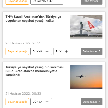
Seyahat yasağı
UKRAYNA KRİZİ
Daha fazlası
11
Fransa
Rusya
Ukrayna
giriş yasağı
Tarihi eser
şato
THY: Suudi Arabistan’dan Türkiye’ye
uygulanan seyahat yasağı kalktı
Rus
vatandaş
Savunma Bakanlığı
Vladimir Zelenskiy
Estonya
23 Haziran 2022, 23:14
Seyahat yasağı
DÜNYA
THY
Daha fazlası
5
Türk Hava Yolları (THY)
Suudi Arabistan
Seyahat
Türkiye'ye seyahat yasağının kalkması
Suudi Arabistan'da memnuniyetle
Yurtdışı seyahat
duyuru
karşılandı
21 Haziran 2022, 00:33
Seyahat yasağı
DÜNYA
Daha fazlası
4