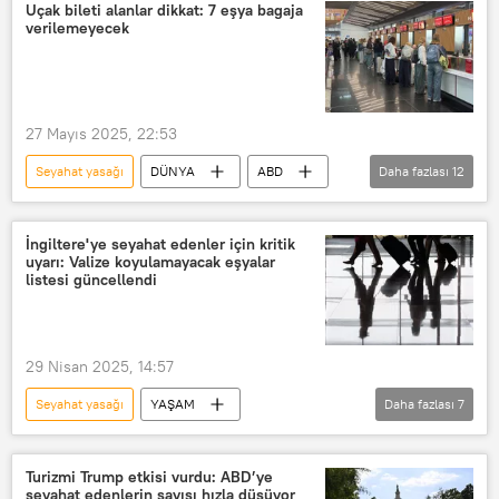
Yurtdışı seyahat
Seyahat kısıtlaması
Uçak bileti alanlar dikkat: 7 eşya bagaja
verilemeyecek
Seyahat uyarısı
seyahat izin belgesi
Saldırı
Silahlı saldırı
Bombalı saldırı
Saldırı girişimi
27 Mayıs 2025, 22:53
Seyahat yasağı
DÜNYA
ABD
Daha fazlası
12
Uçak
Uçak seferi
Uçak seferleri
uçak bileti
İngiltere'ye seyahat edenler için kritik
uyarı: Valize koyulamayacak eşyalar
Yolcu
Yolcu uçağı
listesi güncellendi
Yolcu otobüsü
yolcu uçağı
Seyahat
Yurtdışı seyahat
29 Nisan 2025, 14:57
seyahat acentesi
Seyahat uyarısı
Seyahat yasağı
YAŞAM
Daha fazlası
7
Sivil Havacılık Otoritesi
İngiltere
Seyahat
Yurtdışı seyahat
Turizmi Trump etkisi vurdu: ABD’ye
seyahat edenlerin sayısı hızla düşüyor