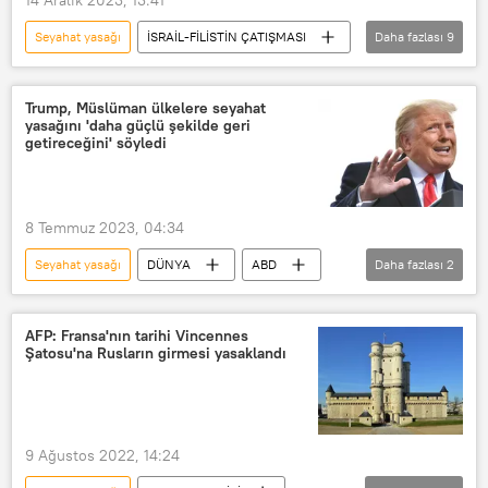
Vize
Pasaport
Seyahat yasağı
İSRAİL-FİLİSTİN ÇATIŞMASI
Daha fazlası
9
İngiltere
Birleşik Krallık
David Cameron
Yahudi yerleşimciler
Trump, Müslüman ülkelere seyahat
yasağını 'daha güçlü şekilde geri
İsrail
İsrail-Filistin
Filistin
getireceğini' söyledi
İsrail-Filistin sorunu
Batı Şeria
8 Temmuz 2023, 04:34
Seyahat yasağı
DÜNYA
ABD
Daha fazlası
2
Donald Trump
Müslüman
AFP: Fransa'nın tarihi Vincennes
Şatosu'na Rusların girmesi yasaklandı
9 Ağustos 2022, 14:24