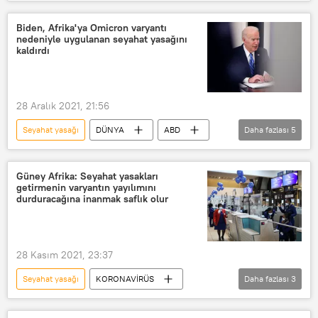
Suudi Arabistan
Seyahat
Türkiye
Sosyal medya
Biden, Afrika'ya Omicron varyantı
nedeniyle uygulanan seyahat yasağını
kaldırdı
28 Aralık 2021, 21:56
Seyahat yasağı
DÜNYA
ABD
Daha fazlası
5
Afrika
Joe Biden
Koronavirüs
Kovid-19
Güney Afrika: Seyahat yasakları
getirmenin varyantın yayılımını
Omicron
durduracağına inanmak saflık olur
28 Kasım 2021, 23:37
Seyahat yasağı
KORONAVİRÜS
Daha fazlası
3
Güney Afrika Cumhuriyeti