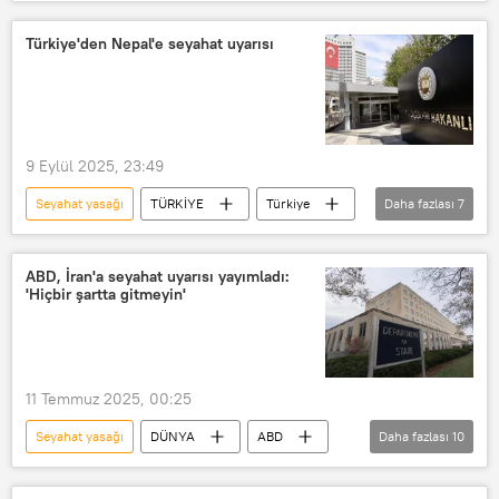
ABD
Seyahat
Yurtdışı seyahat
Seyahat kısıtlaması
Türkiye'den Nepal'e seyahat uyarısı
Seyahat uyarısı
9 Eylül 2025, 23:49
Seyahat yasağı
TÜRKİYE
Türkiye
Daha fazlası
7
Nepal
Seyahat
Yurtdışı seyahat
seyahat acentesi
ABD, İran'a seyahat uyarısı yayımladı:
'Hiçbir şartta gitmeyin'
Seyahat kısıtlaması
Seyahat uyarısı
seyahat izin belgesi
11 Temmuz 2025, 00:25
Seyahat yasağı
DÜNYA
ABD
Daha fazlası
10
İran
Seyahat