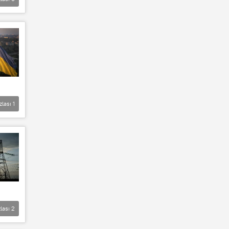
zlası
1
lası
2