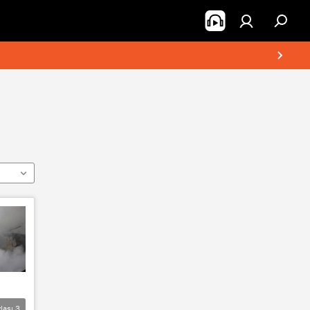
lası
3