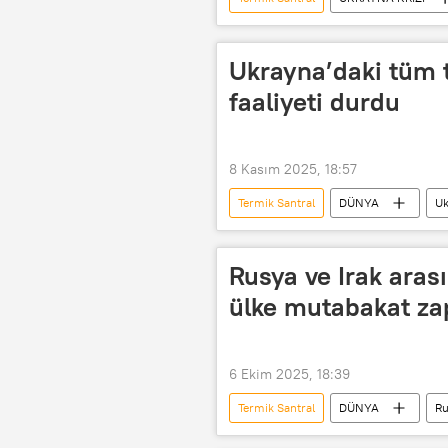
Ukrayna Silahlı Kuvvetleri
Den
Ukrayna’daki tüm t
faaliyeti durdu
8 Kasım 2025, 18:57
Termik Santral
DÜNYA
Uk
Elektrik santrali
Rusya ve Irak arasın
ülke mutabakat zap
6 Ekim 2025, 18:39
Termik Santral
DÜNYA
Ru
Elektrik
Yatırım