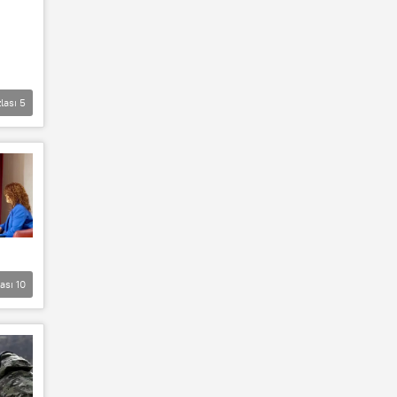
lası
5
lası
10