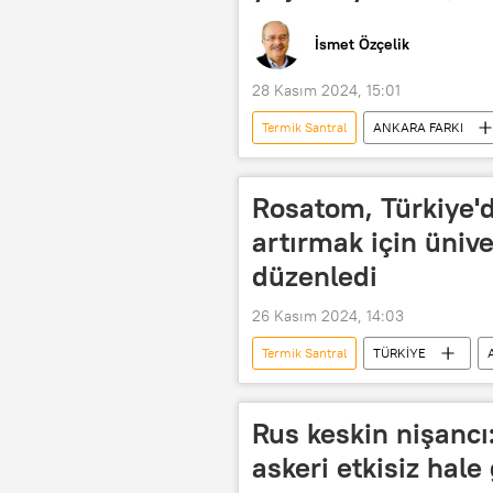
İsmet Özçelik
28 Kasım 2024, 15:01
Termik Santral
ANKARA FARKI
Özelleştirme İdaresi Başkanlığı
Madenci
İş güvenliği
Rosatom, Türkiye'd
artırmak için ünive
düzenledi
26 Kasım 2024, 14:03
Termik Santral
TÜRKİYE
Nükleer silah
Zaporizhzhya Nü
jeotermal santral
Rosatom
Rus keskin nişancı:
Rusya Atom Enerji Şirketi Rosatom
askeri etkisiz hale