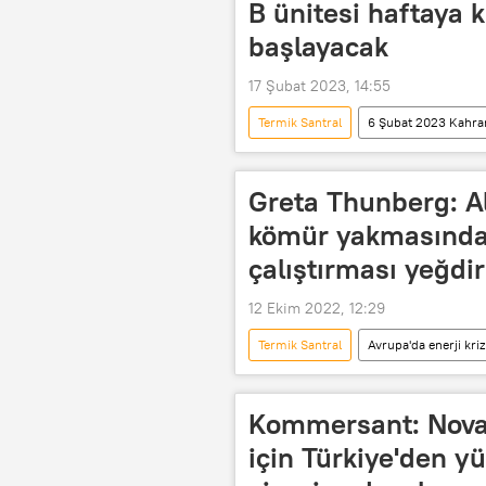
B ünitesi haftaya
başlayacak
17 Şubat 2023, 14:55
Termik Santral
6 Şubat 2023 Kahr
Greta Thunberg: A
kömür yakmasından
çalıştırması yeğdir
12 Ekim 2022, 12:29
Termik Santral
Avrupa'da enerji kriz
Robert Habeck
Nükleer santr
Kommersant: Novat
için Türkiye'den yü