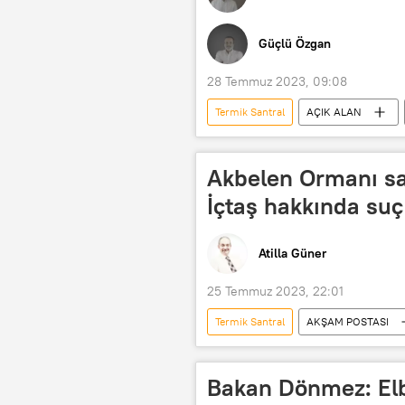
Güçlü Özgan
28 Temmuz 2023, 09:08
Termik Santral
AÇIK ALAN
Akbelen Ormanı sa
İçtaş hakkında su
Atilla Güner
25 Temmuz 2023, 22:01
Termik Santral
AKŞAM POSTASI
RADYO
Bakan Dönmez: Elbi