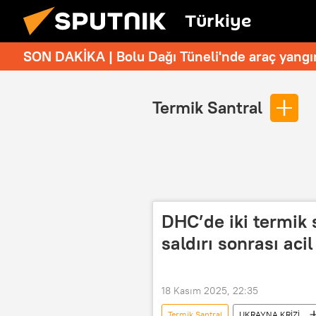
Türkiye
SON DAKİKA | Bolu Dağı Tüneli'nde araç yangı
Termik Santral
DHC’de iki termik
saldırı sonrası aci
18 Kasım 2025, 22:35
Termik Santral
UKRAYNA KRİZİ