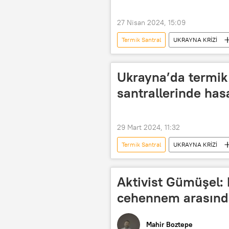
27 Nisan 2024, 15:09
Termik Santral
UKRAYNA KRİZİ
Herson
VİDEO
Ukrayna’da termik 
santrallerinde hasa
29 Mart 2024, 11:32
Termik Santral
UKRAYNA KRİZİ
Ukrenergo
Rusya
R
Aktivist Gümüşel: 
cehennem arasındak
Mahir Boztepe