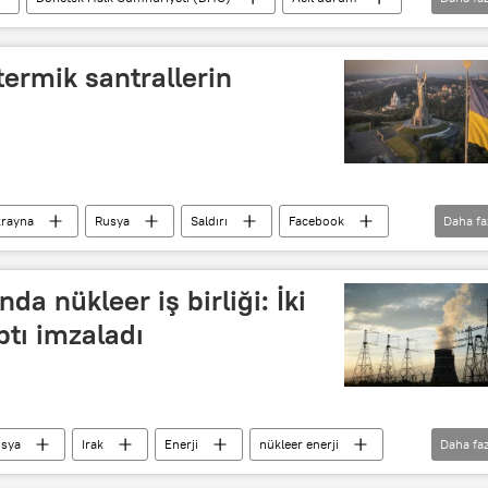
is Puşilin
Ukrayna
ermik santrallerin
rayna
Rusya
Saldırı
Facebook
Daha fa
da nükleer iş birliği: İki
tı imzaladı
sya
Irak
Enerji
nükleer enerji
Daha faz