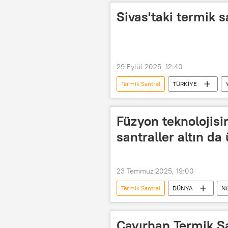
Sivas'taki termik s
29 Eylül 2025, 12:40
Termik Santral
TÜRKİYE
Füzyon teknolojisi
santraller altın da
23 Temmuz 2025, 19:00
Termik Santral
DÜNYA
Nü
Akkuyu Nükleer Güç Santrali (NGS)
Akkuyu Nükleer Güç Santrali
Çayırhan Termik San