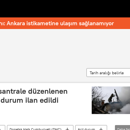
nı: Ankara istikametine ulaşım sağlanamıyor
Tarih aralığı belirle
 santrale düzenlenen
l durum ilan edildi
Donetsk Halk Cumhuriyeti (DHC)
Acil durum
Daha faz