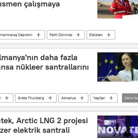
 kısmen çalışmaya
amanmaraş Depremi
Fatih Dönmez
Elbistan
lmanya'nın daha fazla
sa nükleer santrallarını
i
Greta Thunberg
Almanya
Yeşiller
Daha faz
al
Kömür
Petrol
Fosil yakıt
ek, Arctic LNG 2 projesi
zer elektrik santrali