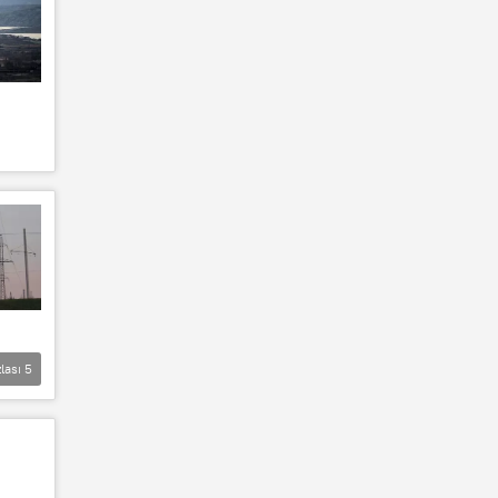
lası
5
a