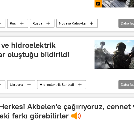
Rus
Rusya
Novaya Kahovka
Daha faz
ve hidroelektrik
r oluştuğu bildirildi
Ukrayna
Hidroelektrik Santrali
Daha faz
us ordusu
Herkesi Akbelen'e çağırıyoruz, cennet 
i farkı görebilirler