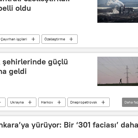
elli oldu
Çayırhan işçileri
Özelleştirme
 şehirlerinde güçlü
a geldi
Ukrayna
Harkov
Dnepropetrovsk
Daha faz
Ukrayna Silahlı Kuvvetleri
Patlama
nkara’ya yürüyor: Bir ‘301 faciası’ dah