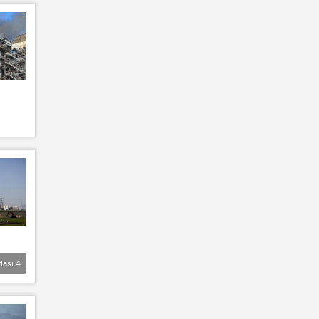
lası
4