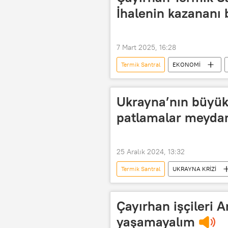
İhalenin kazananı b
7 Mart 2025, 16:28
Termik Santral
EKONOMİ
Ukrayna’nın büyük
patlamalar meydan
25 Aralık 2024, 13:32
Termik Santral
UKRAYNA KRİZİ
Sergey Lebedev
Rus ordusu
Strana.ua
Çayırhan işçileri A
yaşamayalım