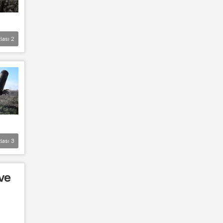
lası
2
lası
3
ve