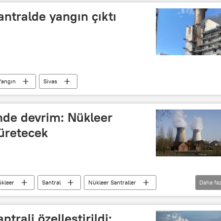
antralde yangın çıktı
Yangın
Sivas
nde devrim: Nükleer
 üretecek
kleer
Santral
Nükleer Santraller
Daha faz
Nükleer santral
Elektrik santrali
trali özelleştirildi: