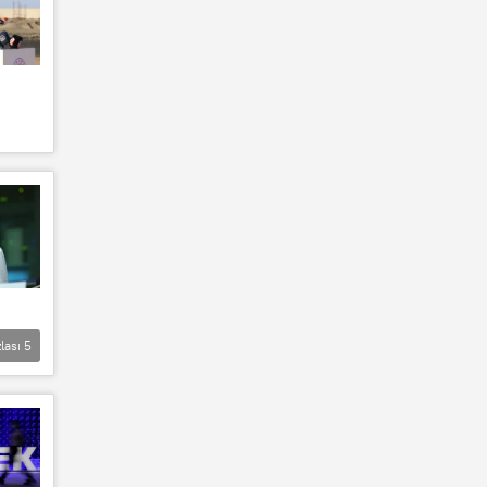
lası
5