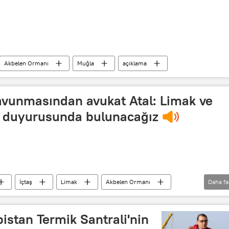
Akbelen Ormanı
Muğla
açıklama
vunmasından avukat Atal: Limak ve
ç duyurusunda bulunacağız
İçtaş
Limak
Akbelen Ormanı
Daha fa
stan Termik Santrali'nin