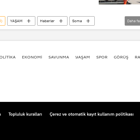
İ)
YAŞAM
Haberler
Soma
Daha fa
OLİTİKA
EKONOMİ
SAVUNMA
YAŞAM
SPOR
GÖRÜŞ
R
n
Topluluk kuralları
Çerez ve otomatik kayıt kullanım politikası