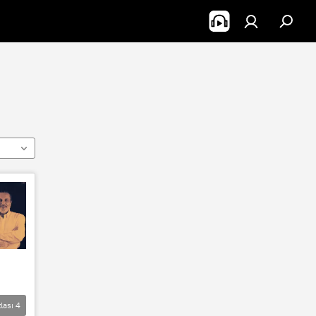
lası
4