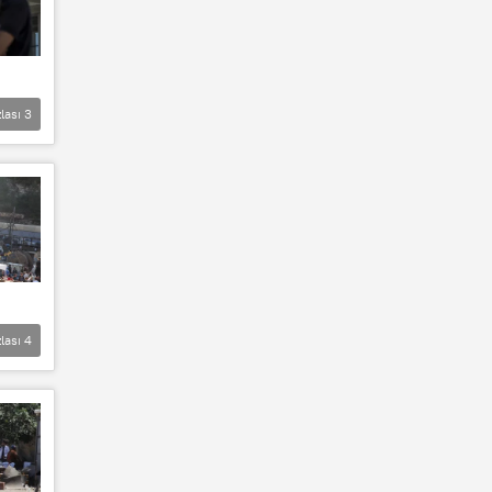
lası
3
lası
4