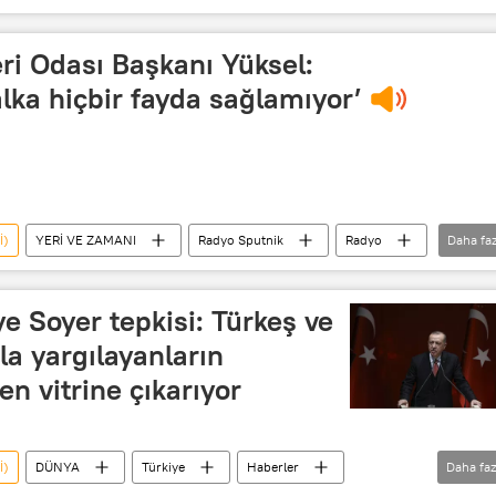
Yeri ve Zamanı
Maden
i Odası Başkanı Yüksel:
alka hiçbir fayda sağlamıyor’
İ)
YERİ VE ZAMANI
Radyo Sputnik
Radyo
Daha faz
Maden Mühendisleri Odası
Özelleştirme
 Soyer tepkisi: Türkeş ve
la yargılayanların
en vitrine çıkarıyor
İ)
DÜNYA
Türkiye
Haberler
Daha faz