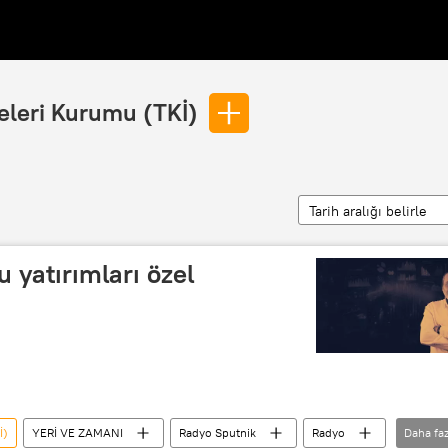
eleri Kurumu (TKİ)
Tarih aralığı belirle
yatırımları özel
İ)
YERİ VE ZAMANI
Radyo Sputnik
Radyo
Daha faz