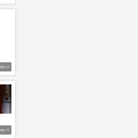
lası
4
lası
11