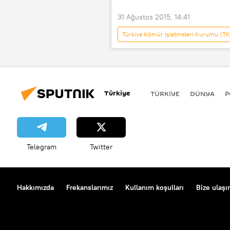
31 Ağustos 2015, 14:41
Türkiye Kömür İşletmeleri Kurumu (TK
Manisa
Soma maden kazası
Türkiye
TÜRKIYE
DÜNYA
P
Telegram
Twitter
Hakkımızda
Frekanslarımız
Kullanım koşulları
Bize ulaşı