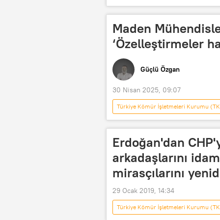
RADYO
Güçlü Özgan
Maden Mühendisler
‘Özelleştirmeler h
Güçlü Özgan
30 Nisan 2025, 09:07
Türkiye Kömür İşletmeleri Kurumu (TK
RADYO
Güçlü Özgan
Erdoğan'dan CHP'ye
arkadaşlarını idam
mirasçılarını yenid
29 Ocak 2019, 14:34
Türkiye Kömür İşletmeleri Kurumu (TK