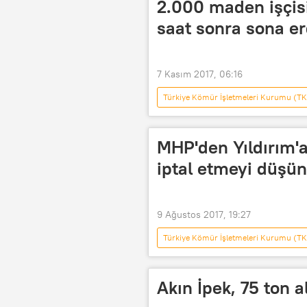
2.000 maden işçisi
saat sonra sona er
7 Kasım 2017, 06:16
Türkiye Kömür İşletmeleri Kurumu (TK
Haberler
POLİTİKA
Türk-İş
Türkiye Taşkömürü 
MHP'den Yıldırım'a
Torba yasa
Maden
iptal etmeyi düşü
9 Ağustos 2017, 19:27
Türkiye Kömür İşletmeleri Kurumu (TK
Soma
Manisa
Erka
Yolsuzluk
Akın İpek, 75 ton a