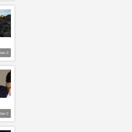
lası
3
lası
2