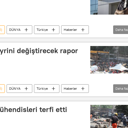
İ)
DÜNYA
Türkiye
Haberler
Daha faz
Altın
rini değiştirecek rapor
İ)
DÜNYA
Türkiye
Haberler
Daha faz
a Kömür İşletmeleri
Maden faciası
hendisleri terfi etti