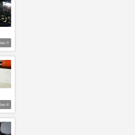
lası
11
lası
6