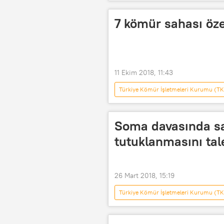
31 Mart yerel seçimleri
TÜRK
AK Parti
CHP
MHP
7 kömür sahası öze
Nişasta
11 Ekim 2018, 11:43
Türkiye Kömür İşletmeleri Kurumu (TK
Fatih Dönmez
Türkiye Taşkö
Soma davasında sa
tutuklanmasını tal
26 Mart 2018, 15:19
Türkiye Kömür İşletmeleri Kurumu (TK
Soma
Manisa
Alp 