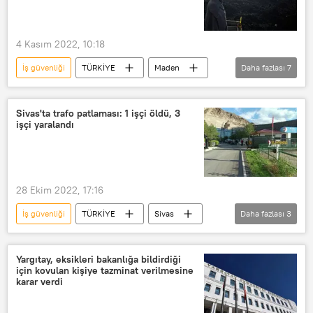
4 Kasım 2022, 10:18
İş güvenliği
TÜRKİYE
Maden
Daha fazlası
7
Maden ocağı
Maden faciası
işçi
Madenci
Bartın
Sivas'ta trafo patlaması: 1 işçi öldü, 3
işçi yaralandı
Amasra
Havalandırma
28 Ekim 2022, 17:16
İş güvenliği
TÜRKİYE
Sivas
Daha fazlası
3
Trafo
Patlama
iş
Yargıtay, eksikleri bakanlığa bildirdiği
için kovulan kişiye tazminat verilmesine
karar verdi