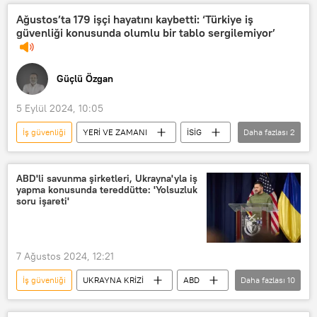
Ağustos’ta 179 işçi hayatını kaybetti: ‘Türkiye iş
güvenliği konusunda olumlu bir tablo sergilemiyor’
Güçlü Özgan
5 Eylül 2024, 10:05
İş güvenliği
YERİ VE ZAMANI
İSİG
Daha fazlası
2
Güçlü Özgan
İş cinayeti
ABD'li savunma şirketleri, Ukrayna'yla iş
yapma konusunda tereddütte: 'Yolsuzluk
soru işareti'
7 Ağustos 2024, 12:21
İş güvenliği
UKRAYNA KRİZİ
ABD
Daha fazlası
10
savunma sanayi
Ukrayna