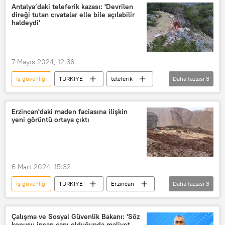
askeri işbirliği
Savunma
Antalya’daki teleferik kazası: 'Devrilen
direği tutan cıvatalar elle bile açılabilir
Kiev
Washington
haldeydi'
Sergey Lavrov
Kremlin
Yolsuzluk
Çatışma
7 Mayıs 2024, 12:36
İş güvenliği
TÜRKİYE
teleferik
Daha fazlası
3
Antalya
Kaza
iddianame
Erzincan'daki maden faciasına ilişkin
yeni görüntü ortaya çıktı
6 Mart 2024, 15:32
İş güvenliği
TÜRKİYE
Erzincan
Daha fazlası
3
Toprak kayması
işçi
Don Maeng
Çalışma ve Sosyal Güvenlik Bakanı: 'Söz
konusu insan canı olduğunda maliyet