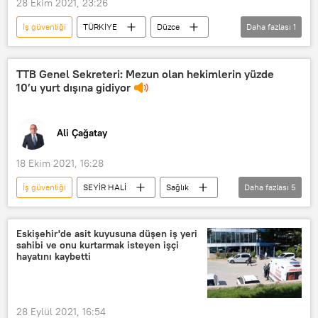
28 Ekim 2021, 23:26
İş güvenliği
TÜRKİYE
Düzce
Daha fazlası
1
belediye işçisi
TTB Genel Sekreteri: Mezun olan hekimlerin yüzde
10’u yurt dışına gidiyor
Ali Çağatay
18 Ekim 2021, 16:28
İş güvenliği
SEYİR HALİ
Sağlık
Daha fazlası
5
Türk Tabipleri Birliği (TTB)
Doktor
beyin göçü
Vedat Bulut
Eskişehir'de asit kuyusuna düşen iş yeri
sahibi ve onu kurtarmak isteyen işçi
RADYO
hayatını kaybetti
28 Eylül 2021, 16:54