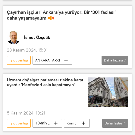
İş Sağlığı ve Güvenliği Yasası
Resmi Gazete
Çayırhan işçileri Ankara’ya yürüyor: Bir ‘301 faciası’
daha yaşamayalım
İsmet Özçelik
28 Kasım 2024, 15:01
İş güvenliği
ANKARA FARKI
Daha fazlası
7
RADYO
Çayırhan işçileri
Özelleştirme
Uzmanı doğalgaz patlaması riskine karşı
uyardı: 'Menfezleri asla kapatmayın'
Özelleştirme İdaresi Başkanlığı
6 Şubat Kahramanmaraş depremi
Deprem
Madenci
5 Kasım 2024, 10:21
Termik Santral
İş güvenliği
TÜRKİYE
Kombi
Daha fazlası
1
Doğalgaz