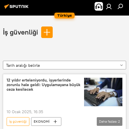
Türkiye
İş güvenliği
Tarih aralığı belirle
12 yıldır erteleniyordu, işyerlerinde
zorunlu hale geldi: Uygulamayana büyük
ceza kesilecek
10 Ocak 2025, 16:35
İş güvenliği
EKONOMİ
Daha fazlası
2