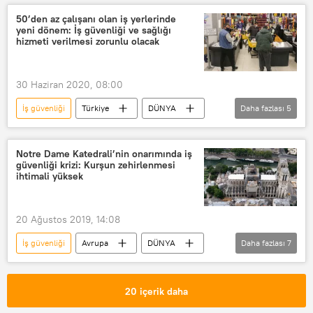
Para cezası
Milano
50’den az çalışanı olan iş yerlerinde
yeni dönem: İş güvenliği ve sağlığı
hizmeti verilmesi zorunlu olacak
30 Haziran 2020, 08:00
İş güvenliği
Türkiye
DÜNYA
Daha fazlası
5
Haberler
YAŞAM
Yasa
Kanun
Sağlık
Notre Dame Katedrali’nin onarımında iş
güvenliği krizi: Kurşun zehirlenmesi
ihtimali yüksek
20 Ağustos 2019, 14:08
İş güvenliği
Avrupa
DÜNYA
Daha fazlası
7
Haberler
Fransa
Paris
Yangın
işçi
Restorasyon
20 içerik daha
Emmanuel Macron