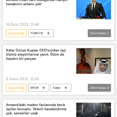
hesabının anlamı yok'
16 Ekim 2023, 12:44
İş güvenliği
TÜRKİYE
Daha fazlası
2
Çalışma ve Sosyal Güvenlik Bakanı
vedat ışıkhan
Katar Dünya Kupası CEO'sundan işçi
ölümü eleştirilerine yanıt: Ölüm de
hayatın bir parçası
9 Aralık 2022, 12:43
İş güvenliği
SPOR
Katar
Daha fazlası
3
2022 Dünya Kupası
2022 FIFA Dünya Kupası
İşçi ölümü
Amasra'daki maden faciasında tanık
işçiler konuştu: Yeterli havalandırma
yok, sensörler uzak