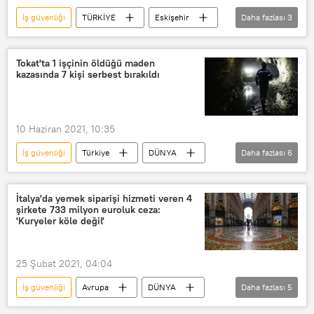
İş güvenliği
TÜRKİYE
Eskişehir
Daha fazlası
3
İş Sağlığı ve Güvenliği Yasası
asit
Fabrika
Tokat'ta 1 işçinin öldüğü maden
kazasında 7 kişi serbest bırakıldı
10 Haziran 2021, 10:35
İş güvenliği
Türkiye
DÜNYA
Daha fazlası
6
Haberler
Madenci
madenciler
Madencilik
Tokat
İtalya'da yemek siparişi hizmeti veren 4
şirkete 733 milyon euroluk ceza:
Turhal
'Kuryeler köle değil'
25 Şubat 2021, 04:04
İş güvenliği
Avrupa
DÜNYA
Daha fazlası
5
Haberler
İtalya
Kurye