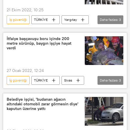
21 Ekim 2022, 10:25
İş güvenliği
TÜRKİYE
Yargıtay
Daha fazlası
3
Çalışma ve Sosyal Güvenlik Bakanı
Mahkeme
Tazminat
İtfaiye başçavuşu boru içinde 200
metre sürünüp, baygın işçiye hayat
verdi
27 Ocak 2022, 12:24
İş güvenliği
TÜRKİYE
Sivas
Daha fazlası
3
işçi
kurtarma
İtfaiye
Belediye işçisi, 'budanan ağacın
altındaki otomobil zarar görmesin diye'
kaputun üzerine yattı