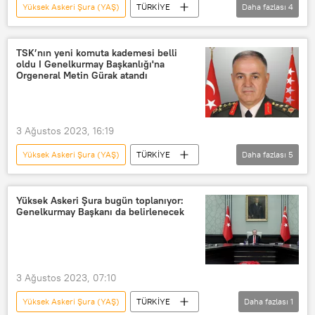
Yüksek Askeri Şura (YAŞ)
TÜRKİYE
Daha fazlası
4
Recep Tayyip Erdoğan
yaş
YAŞ
korgeneral
TSK’nın yeni komuta kademesi belli
oldu I Genelkurmay Başkanlığı'na
Orgeneral Metin Gürak atandı
3 Ağustos 2023, 16:19
Yüksek Askeri Şura (YAŞ)
TÜRKİYE
Daha fazlası
5
karar
Türk Silahlı Kuvvetleri
Genelkurmay Başkanlığı
Metin Gürak
Yüksek Askeri Şura bugün toplanıyor:
Genelkurmay Başkanı da belirlenecek
Kara Kuvvetleri Komutanlığı
3 Ağustos 2023, 07:10
Yüksek Askeri Şura (YAŞ)
TÜRKİYE
Daha fazlası
1