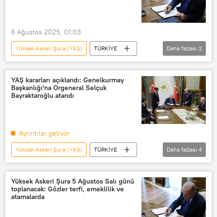
Güneydoğu
Doğu
PKK
AK Parti
Mustafa Hoş
6 Ağustos 2025, 01:03
RADYO
Radyo Sputnik
Yüksek Askeri Şura (YAŞ)
TÜRKİYE
Daha fazlası
2
Metin Gürak
Metin Gürak
Resmi Gazete
Türk Silahlı Kuvvetleri (TSK)
YAŞ kararları açıklandı: Genelkurmay
Başkanlığı'na Orgeneral Selçuk
Bayraktaroğlu atandı
Ayrıntılar geliyor
Yüksek Askeri Şura (YAŞ)
TÜRKİYE
Daha fazlası
4
yaş
YAŞ
Genelkurmay
Metin Gürak
Yüksek Askeri Şura 5 Ağustos Salı günü
toplanacak: Gözler terfi, emeklilik ve
atamalarda