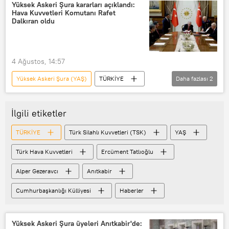
Türk Silahlı Kuvvetleri (TSK)
Yüksek Askeri Şura kararları açıklandı:
Hava Kuvvetleri Komutanı Rafet
Dalkıran oldu
4 Ağustos, 14:57
Yüksek Askeri Şura (YAŞ)
TÜRKİYE
Daha fazlası
2
YAŞ
Ercüment Tatlıoğlu
İlgili etiketler
TÜRKİYE
Türk Silahlı Kuvvetleri (TSK)
YAŞ
Türk Hava Kuvvetleri
Ercüment Tatlıoğlu
Alper Gezeravcı
Anıtkabir
Cumhurbaşkanlığı Külliyesi
Haberler
Yüksek Askeri Şura üyeleri Anıtkabir'de: