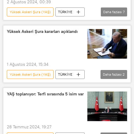
2 Ağustos 2024, 00:39
Hakimler ve Savcılar Kurulu (HSK)
Yüksek Askeri Şura (YAŞ)
TÜRKİYE
Daha fazlası
7
Recep Tayyip Erdoğan
Darbe
rütbe
yaş
YAŞ
Anayasa
Asker
General
general
Yüksek Askeri Şura kararları açıklandı
Amiral
1 Ağustos 2024, 15:34
Yüksek Askeri Şura (YAŞ)
TÜRKİYE
Daha fazlası
2
Son dakika
Recep Tayyip Erdoğan
YAŞ toplanıyor: Terfi sırasında 5 isim var
28 Temmuz 2024, 19:27