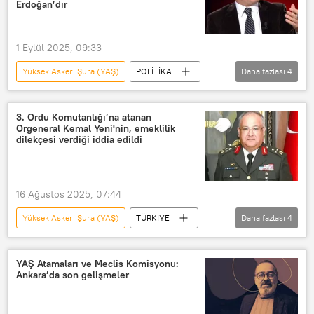
Erdoğan’dır
Türk Silahlı Kuvvetleri (TSK)
Milli Savunma Bakanı
1 Eylül 2025, 09:33
Yüksek Askeri Şura (YAŞ)
POLİTİKA
Daha fazlası
4
MGK
Abdulkadir Selvi
YAŞ
Recep Tayyip Erdoğan
3. Ordu Komutanlığı’na atanan
Orgeneral Kemal Yeni'nin, emeklilik
dilekçesi verdiği iddia edildi
16 Ağustos 2025, 07:44
Yüksek Askeri Şura (YAŞ)
TÜRKİYE
Daha fazlası
4
Metin Gürak
Ankara
Genelkurmay Başkanlığı
Genelkurmay
YAŞ Atamaları ve Meclis Komisyonu:
Ankara’da son gelişmeler