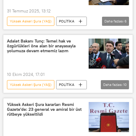
31 Temmuz 2025, 13:12
Yüksek Askeri Şura (YAŞ)
POLİTİKA
Daha fazlası
6
Cevdet Yılmaz
Türkiye
Yılmaz Tunç
Milli Savunma Bakanı
Adalet Bakanı Tunç: Temel hak ve
özgürlükleri öne alan bir anayasayla
Hakan Fidan
Recep Tayyip Erdoğan
yolumuza devam etmemiz lazım
10 Ekim 2024, 17:01
Yüksek Askeri Şura (YAŞ)
POLİTİKA
Daha fazlası
10
Adalet Bakanlığı
Adalet bakanı
Yılmaz Tunç
Yüksek Askeri Şura kararları Resmi
Gazete'de: 23 general ve amiral bir üst
Anayasa Mahkemesi (AYM)
rütbeye yükseltildi
Milli Güvenlik Kurulu
Milli Güvenlik Kurulu (MGK)