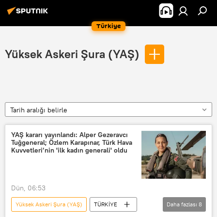
Türkiye
Yüksek Askeri Şura (YAŞ)
Tarih aralığı belirle
YAŞ kararı yayınlandı: Alper Gezeravcı
Tuğgeneral; Özlem Karapınar, Türk Hava
Kuvvetleri’nin 'ilk kadın generali' oldu
Dün, 06:53
Yüksek Askeri Şura (YAŞ)
TÜRKİYE
Daha fazlası
8