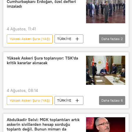
Cumhurbaşkanı Erdoğan, özel defteri
imzaladı
4 Ağustos, 11:41
Yüksek Askeri Şura (YAŞ)
TÜRKİYE
Daha fazlası
2
YAŞ
Anıtkabir
Yüksek Askeri Şura toplanıyor: TSK'da
kritik kararlar alınacak
4 Ağustos, 08:14
Yüksek Askeri Şura (YAŞ)
TÜRKİYE
Daha fazlası
6
Yaşar Güler
Hakan Fidan
Mehmet Şimşek
Abdulkadir Selvi: MGK toplantıları artık
askerin sivillerden hesap sorduğu
Cumhurbaşkanlığı Külliyesi
toplantı değil. Bunun mimarı da