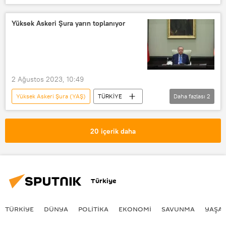
Recep Tayyip Erdoğan
Yüksek Askeri Şura yarın toplanıyor
2 Ağustos 2023, 10:49
Yüksek Askeri Şura (YAŞ)
TÜRKİYE
Daha fazlası
2
Recep Tayyip Erdoğan
Genelkurmay
20 içerik daha
Türkiye
TÜRKIYE
DÜNYA
POLİTİKA
EKONOMİ
SAVUNMA
YAŞA