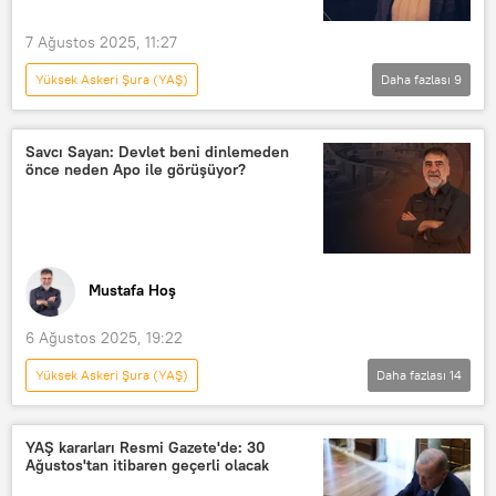
7 Ağustos 2025, 11:27
Yüksek Askeri Şura (YAŞ)
Daha fazlası
9
CEYHUN BOZKURT'LA BÖLGENİN KALBİ
Haberler
Numan Kurtulmuş
Savcı Sayan: Devlet beni dinlemeden
önce neden Apo ile görüşüyor?
İbrahim Kalın
NATO
Ceyhun Bozkurt
TBMM
Radyo Sputnik
RADYO
Mustafa Hoş
6 Ağustos 2025, 19:22
Yüksek Askeri Şura (YAŞ)
Daha fazlası
14
MUSTAFA HOŞ İLE YOL ARKADAŞI
Türkiye
Savcı Sayan
YAŞ kararları Resmi Gazete'de: 30
Ağustos'tan itibaren geçerli olacak
Abdullah Öcalan
Apo