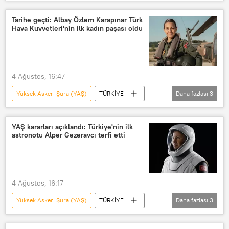
Ercüment Tatlıoğlu
Türk Silahlı Kuvvetleri (TSK)
Tarihe geçti: Albay Özlem Karapınar Türk
Hava Kuvvetleri'nin ilk kadın paşası oldu
Türk Hava Kuvvetleri
Haberler
Türkiye
Alper Gezeravcı
Özlem Karapınar
yılsonu2026
4 Ağustos, 16:47
Yüksek Askeri Şura (YAŞ)
TÜRKİYE
Daha fazlası
3
Türk Hava Kuvvetleri
Terfi
Özlem Karapınar
YAŞ kararları açıklandı: Türkiye'nin ilk
astronotu Alper Gezeravcı terfi etti
4 Ağustos, 16:17
Yüksek Askeri Şura (YAŞ)
TÜRKİYE
Daha fazlası
3
YAŞ
Alper Gezeravcı