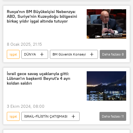
Gazze
İsrail
Benyamin Netanyahu
Rusya'nın BM Büyükelçisi Nebenzya:
ABD, Suriye'nin Kuzeydoğu bölgesini
İsrail Başbakanı Benyamin (Bibi) Netanyahu
birkaç yıldır işgal altında tutuyor
8 Ocak 2025, 21:15
işgal
DÜNYA
BM Güvenlik Konseyi
Daha fazlası
8
Güvenlik Konseyi
Washington
Şam
Suriye
İsrail gece savaş uçaklarıyla gitti:
Lübnan'ın başkenti Beyrut'a 4 ayrı
Vasiliy Nebenzya
İsrail
koldan saldırı
Golan Tepesi
Golan Tepeleri
3 Ekim 2024, 08:00
işgal
İSRAİL-FİLİSTİN ÇATIŞMASI
Daha fazlası
11
İsrail
İsrail-Filistin
Lübnan