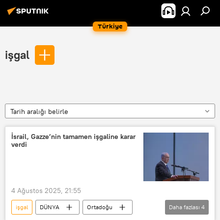
Türkiye
işgal
Tarih aralığı belirle
İsrail, Gazze’nin tamamen işgaline karar
verdi
4 Ağustos 2025, 21:55
işgal
DÜNYA
Ortadoğu
Daha fazlası
4