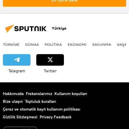
İsrail ordusu (IDF)
İsrail ordusu
DÜNYA
İrak
Irak işgali
Kuzey Irak
ABD
Joe Biden
Türkiye
TÜRKIYE
DÜNYA
POLİTİKA
EKONOMİ
SAVUNMA
YAŞA
Telegram
Twitter
Hakkımızda
Frekanslarımız
Kullanım koşulları
Bize ulaşın
Topluluk kuralları
Çerez ve otomatik kayıt kullanım politikası
Gizlilik Sözleşmesi
Privacy Feedback