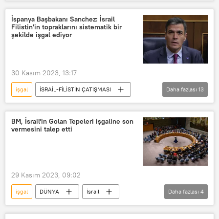
Jean-Luc Melenchon
İsrail
İsrail-Filistin
Filistin
İspanya Başbakanı Sanchez: İsrail
Filistin'in topraklarını sistematik bir
İsrail-Filistin sorunu
şekilde işgal ediyor
Benyamin Netanyahu
Gazze
Gazze Şeridi
Birleşmiş Milletler (BM)
30 Kasım 2023, 13:17
Soykırım
işgal
İSRAİL-FİLİSTİN ÇATIŞMASI
Daha fazlası
13
İspanya
İspanya Başbakanı Pedro Sanchez
BM, İsrail'in Golan Tepeleri işgaline son
vermesini talep etti
İsrail
İsrail-Filistin
Filistin
İsrail-Filistin sorunu
Gazze
Gazze Şeridi
Avrupa Birliği
29 Kasım 2023, 09:02
Lübnan
Ürdün
Mısır
işgal
DÜNYA
İsrail
Daha fazlası
4
Akdeniz
Suriye
Birleşmiş Milletler (BM)