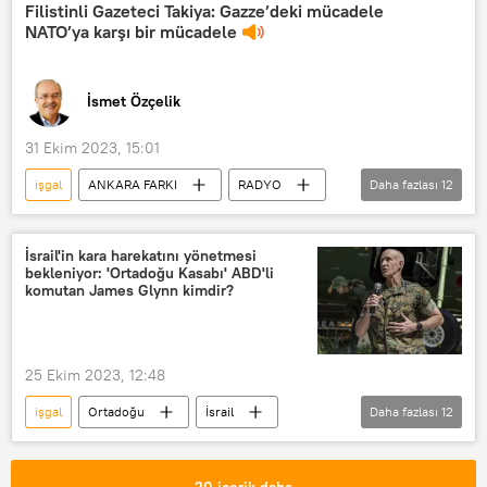
Golan Tepeleri
Filistinli Gazeteci Takiya: Gazze’deki mücadele
NATO’ya karşı bir mücadele
Yahudi yerleşim birimleri
Yahudi yerleşimciler
İsmet Özçelik
31 Ekim 2023, 15:01
işgal
ANKARA FARKI
RADYO
Daha fazlası
12
Gazze
İsrail-Filistin
NATO
ABD
Tank
Çatışma
İsrail'in kara harekatını yönetmesi
bekleniyor: 'Ortadoğu Kasabı' ABD'li
silahlı çatışma
Bomba
komutan James Glynn kimdir?
İngiltere
Fransa
Dünya
Bombardıman
25 Ekim 2023, 12:48
işgal
Ortadoğu
İsrail
Daha fazlası
12
İsrail-Filistin
Filistin
İsrail-Filistin sorunu
Filistin Yönetimi
20 içerik daha