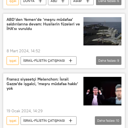
işgal
DÜNYA
ABD
Asker
Daha fazlası
6
asker çekme
Afrika
Nijer
Pentagon
ABD’den Yemen’de ‘meşru müdafaa’
saldırılarına devam: Husilerin füzeleri ve
Amerikan Savunma Bakanlığı (Pentagon)
İHA’sı vuruldu
Pat Ryder
8 Mart 2024, 14:52
işgal
İSRAİL-FİLİSTİN ÇATIŞMASI
Daha fazlası
9
Hamas
Yemen
Husiler
meşru müdafaa
ABD
NATO
Fransız siyasetçi Melenchon: İsrail
Gazze'de işgalci, 'meşru müdafaa hakkı'
Füze
İHA
Kızıldeniz
yok
19 Ocak 2024, 14:29
işgal
İSRAİL-FİLİSTİN ÇATIŞMASI
Daha fazlası
10