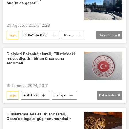
İsrail
İsrail-Filistin
bugün de geçerli
23 Ağustos 2024, 12:28
işgal
UKRAYNA KRİZİ
Rusya
Daha fazlası
11
ABD
Ukrayna
Kursk
Kursk Bölgesi
Nazi
Dışişleri Bakanlığı: İsrail, Filistin'deki
mevcudiyetini bir an önce sona
Nazi Almanyası
Sovyetler Birliği
erdirmeli
Kızıl Ordu
ders
2. Dünya Savaşı
19 Temmuz 2024, 20:11
Büyük Vatanseverlik Savaşı
işgal
POLİTİKA
Türkiye
Daha fazlası
6
Dışişleri Bakanlığı
açıklama
İsrail
İsrail-Filistin
Filistin
Uluslararası Adalet Divanı: İsrail,
Gazze'de işgalci güç konumundadır
İsrail-Filistin sorunu