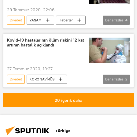
29 Temmuz 2020, 22:06
Diyabet
YAŞAM
Haberler
Daha fazlası
4
TÜRKİYE
Erzurum
Baklava
mor baklava
Kovid-19 hastalarının ölüm riskini 12 kat
artıran hastalık açıklandı
27 Temmuz 2020, 19:27
Diyabet
KORONAVİRÜS
Daha fazlası
2
Koronavirüs
Kovid-19
20 içerik daha
Türkiye