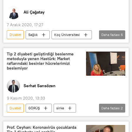
Sağlıklı beslenme
Şeker hastası
Ali Çağatay
7 Aralık 2020, 17:27
Diyabet
Sağlık
Koç Üniversitesi
Daha fazlası
6
Mehmet Öz
Türk Tabipleri Birliği (TTB)
Tip 2 diyabeti geliştirdiği beslenme
metoduyla yenen Hastürk: Market
aile hekimliği
Sahte
şarlatan
raflarındaki besinler hücrelerimizi
beslemiyor
GÖRÜŞ
Serhat Sarısözen
9 Kasım 2020, 13:33
Diyabet
GÖRÜŞ
sirke
Daha fazlası
2
Besin zinciri
Sosyal medya fenomeni
Prof. Ceyhan: Koronavirüs çocuklarda