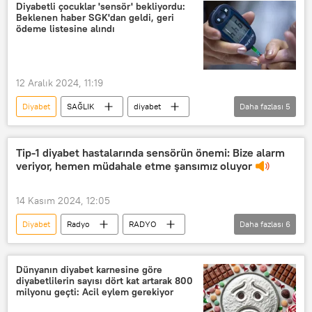
Geleneksel tıp
Diyabetli çocuklar 'sensör' bekliyordu:
Beklenen haber SGK'dan geldi, geri
ödeme listesine alındı
12 Aralık 2024, 11:19
Diyabet
SAĞLIK
diyabet
Daha fazlası
5
Tip-1 diyabet
tip 1 diyabet tedavisi
Tip 2 diyabet
Sağlık Bakanlığı
Tip-1 diyabet hastalarında sensörün önemi: Bize alarm
veriyor, hemen müdahale etme şansımız oluyor
SGK
14 Kasım 2024, 12:05
Diyabet
Radyo
RADYO
Daha fazlası
6
Tip-1 diyabet
Dünya Diyabet Günü
tip 1 diyabet tedavisi
Dünyanın diyabet karnesine göre
diyabetlilerin sayısı dört kat artarak 800
elektromekanik sensör
Şeker hastası
milyonu geçti: Acil eylem gerekiyor
Şeker Hastalığı