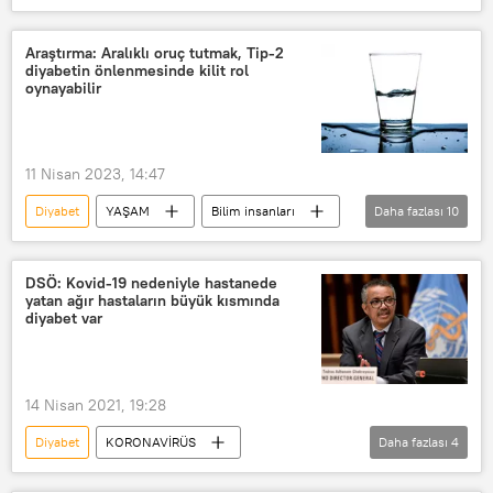
Araştırma
Georgia Üniversitesi
Tip-1 diyabet
diyabet
Araştırma: Aralıklı oruç tutmak, Tip-2
diyabetin önlenmesinde kilit rol
Tip 2 diyabet
Obezite
oynayabilir
11 Nisan 2023, 14:47
Diyabet
YAŞAM
Bilim insanları
Daha fazlası
10
Araştırma
aralıklı oruç
Beslenme
Sağlıklı beslenme
DSÖ: Kovid-19 nedeniyle hastanede
yatan ağır hastaların büyük kısmında
Yetersiz beslenme
Tip 2 diyabet
diyabet var
Tip-1 diyabet
diyabet
Şeker hastası
Şeker Hastalığı
14 Nisan 2021, 19:28
Diyabet
KORONAVİRÜS
Daha fazlası
4
Dünya Sağlık Örgütü (DSÖ)
Kovid-19