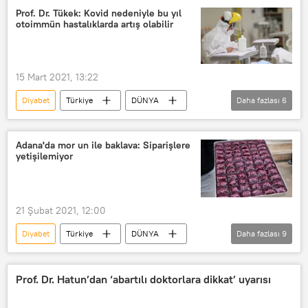
ağır hasta
Prof. Dr. Tükek: Kovid nedeniyle bu yıl
otoimmün hastalıklarda artış olabilir
Tedros Adhanom Ghebreyesus
15 Mart 2021, 13:22
Diyabet
Türkiye
DÜNYA
Daha fazlası
6
Haberler
TÜRKİYE
Koronavirüs
Kovid-19
Adana'da mor un ile baklava: Siparişlere
yetişilemiyor
pandemi
Salgın
21 Şubat 2021, 12:00
Diyabet
Türkiye
DÜNYA
Daha fazlası
9
Haberler
Adana
Yemek
Baklava
mor baklava
Prof. Dr. Hatun’dan ‘abartılı doktorlara dikkat’ uyarısı
TÜRKİYE
Gıda