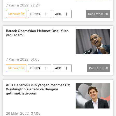
7 Kasım 2022, 22:24
Mehmet Öz
DÜNYA
ABD
Daha fazlası
10
ABD
ABD ara seçimleri
Donald Trump
Joe Biden
Barack Obama'dan Mehmet Öz'e: Yılan
yağı adamı
ABD Kongresi
ABD Temsilciler Meclisi
ABD Senatosu
Eyalet
7 Kasım 2022, 01:05
eyalet meclisi
Vali
Mehmet Öz
DÜNYA
ABD
Daha fazlası
6
Barack Obama
Yılan
yağ
Joe Biden
Donald Trump
ABD Senatosu için yarışan Mehmet Öz:
Washington’a edebi ve dengeyi
Seçim
getirmek istiyorum
26 Ekim 2022, 07:06