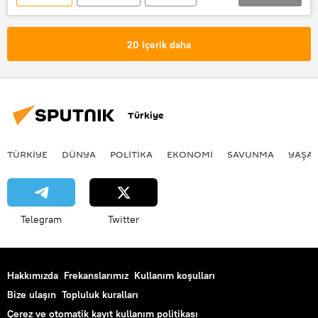
Pensilvanya
Seçimler
ABD seçimleri
20 içerik daha
Türkiye
TÜRKIYE
DÜNYA
POLİTİKA
EKONOMİ
SAVUNMA
YAŞA
Telegram
Twitter
Hakkımızda
Frekanslarımız
Kullanım koşulları
Bize ulaşın
Topluluk kuralları
Çerez ve otomatik kayıt kullanım politikası