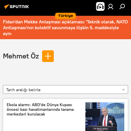
Türkiye
Fidan'dan Mekke Anlaşması açıklaması: 'Teknik olarak, NATO
Antlaşması'nın kolektif savunmaya ilişkin 5. maddesiyle
aynı
Mehmet Öz
Tarih aralığı belirle
Ebola alarmı: ABD'de Dünya Kupası
öncesi bazı havalimanlarında tarama
merkezleri kurulacak