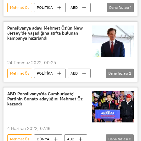
Mehmet Öz
POLİTİKA
ABD
Daha fazlası
1
ABD Senatosu
Pensilvanya adayı Mehmet Öz'ün New
Jersey'de yaşadığına atıfta bulunan
kampanya hazırlandı
24 Temmuz 2022, 00:25
Mehmet Öz
POLİTİKA
ABD
Daha fazlası
2
Pensilvanya
New Jersey
ABD Pensilvanya'da Cumhuriyetçi
Partinin Senato adaylığını Mehmet Öz
kazandı
4 Haziran 2022, 07:16
Mehmet Öz
DÜNYA
ABD
Daha fazlası
3