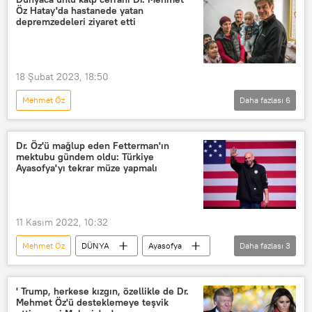
Öz Hatay'da hastanede yatan
depremzedeleri ziyaret etti
18 Şubat 2023, 18:50
Mehmet Öz
Daha fazlası
6
6 Şubat 2023 Kahramanmaraş Depremi
Hatay
Halit Yerebakan
Dr. Öz'ü mağlup eden Fetterman'ın
mektubu gündem oldu: Türkiye
Deprem
Depremzede
Ayasofya'yı tekrar müze yapmalı
Ziyaret
11 Kasım 2022, 10:32
Mehmet Öz
DÜNYA
Ayasofya
Daha fazlası
3
Türkiye
ABD
John Fetterman
' Trump, herkese kızgın, özellikle de Dr.
Mehmet Öz'ü desteklemeye teşvik