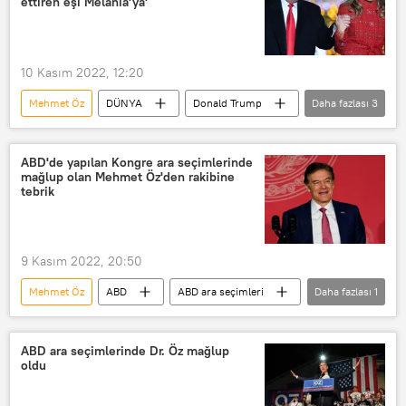
ettiren eşi Melania'ya'
10 Kasım 2022, 12:20
Mehmet Öz
DÜNYA
Donald Trump
Daha fazlası
3
Melania Trump
ABD ara seçimleri
Cumhuriyetçi Parti
ABD'de yapılan Kongre ara seçimlerinde
mağlup olan Mehmet Öz'den rakibine
tebrik
9 Kasım 2022, 20:50
Mehmet Öz
ABD
ABD ara seçimleri
Daha fazlası
1
DÜNYA
ABD ara seçimlerinde Dr. Öz mağlup
oldu