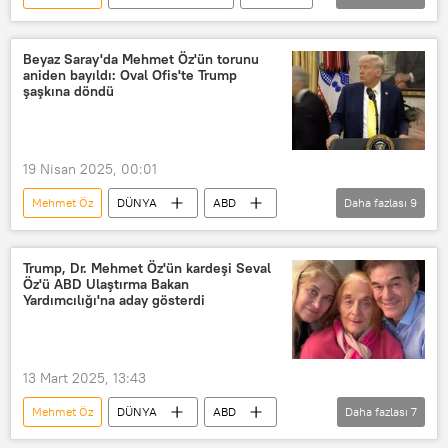
Novo Nordisk
Eli Lilly
DÜNYA
Beyaz Saray'da Mehmet Öz'ün torunu
aniden bayıldı: Oval Ofis'te Trump
şaşkına döndü
19 Nisan 2025, 00:01
Mehmet Öz
DÜNYA
ABD
Daha fazlası
9
Donald Trump
Oval Ofis
bayılma
Beyaz Saray
Sağlık
Trump, Dr. Mehmet Öz'ün kardeşi Seval
Öz'ü ABD Ulaştırma Bakan
Sağlık Bakanı
Yardımcılığı'na aday gösterdi
Dünya Sağlık Örgütü (WHO)
Sağlık çalışanı
Doktor
13 Mart 2025, 13:43
Mehmet Öz
DÜNYA
ABD
Daha fazlası
7
Donald Trump
Seval Öz