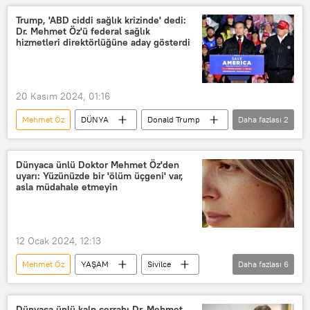
Massachusetts Institute of Technology (MIT)
Trump, 'ABD ciddi sağlık krizinde' dedi:
Dr. Mehmet Öz'ü federal sağlık
MIT
Continental
Google
hizmetleri direktörlüğüne aday gösterdi
Seval Öz kimdir
20 Kasım 2024, 01:16
Mehmet Öz
DÜNYA
Donald Trump
Daha fazlası
2
Doktor
ABD
Dünyaca ünlü Doktor Mehmet Öz'den
uyarı: Yüzünüzde bir 'ölüm üçgeni' var,
asla müdahale etmeyin
12 Ocak 2024, 12:13
Mehmet Öz
YAŞAM
Sivilce
Daha fazlası
6
Ölüm
Sağlık
akne
cilt
cilt kanseri
cilt bakımı
Dünyaca ünlü kalp cerrahı Dr. Mehmet