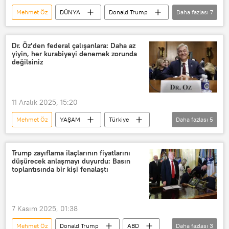
Mehmet Öz
DÜNYA
Donald Trump
Daha fazlası
7
ABD
Adalet Bakanlığı
Sevgililer Günü
ABD Kongresi
Dr. Öz’den federal çalışanlara: Daha az
yiyin, her kurabiyeyi denemek zorunda
Haberler
Jeffrey Epstein
değilsiniz
Jeffrey Epstein
11 Aralık 2025, 15:20
Mehmet Öz
YAŞAM
Türkiye
Daha fazlası
5
Haberler
Robert F. Kennedy Jr
New York
Wired
Trump zayıflama ilaçlarının fiyatlarını
düşürecek anlaşmayı duyurdu: Basın
ABD Senatosu
toplantısında bir kişi fenalaştı
7 Kasım 2025, 01:38
Mehmet Öz
Donald Trump
ABD
Daha fazlası
3