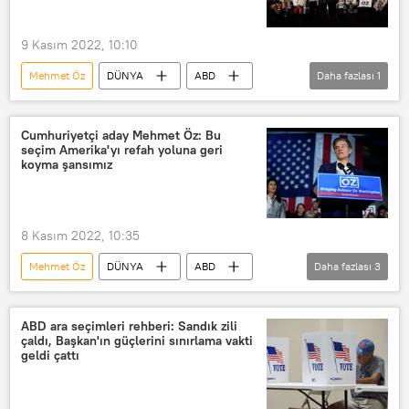
9 Kasım 2022, 10:10
Mehmet Öz
DÜNYA
ABD
Daha fazlası
1
ABD ara seçimleri
Cumhuriyetçi aday Mehmet Öz: Bu
seçim Amerika'yı refah yoluna geri
koyma şansımız
8 Kasım 2022, 10:35
Mehmet Öz
DÜNYA
ABD
Daha fazlası
3
ABD
ABD Senatosu
Seçim
ABD ara seçimleri rehberi: Sandık zili
çaldı, Başkan'ın güçlerini sınırlama vakti
geldi çattı