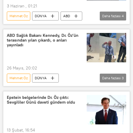
3 Haziran , 01:21
Mehmet Öz
DÜNYA
ABD
Daha fazlası
4
Kenya
Gine
FIFA
Dünya Kupası
ABD Sağlık Bakanı Kennedy, Dr. Öz’ün
terasından yılan çıkardı, o anları
yayınladı
26 Mayıs, 20:02
Mehmet Öz
DÜNYA
Daha fazlası
3
Robert F. Kennedy Jr
Yılan
VİDEO
Epstein belgelerinde Dr. Öz çıktı:
Sevgililer Günü daveti gündem oldu
13 Şubat, 16:54