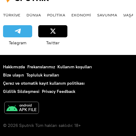
TÜRKIYE
DÜNYA
POLİTİKA
EKONOMİ
SAVUNMA
YAŞA
Telegram
Twitter
Hakkımızda
Frekanslarımız
Kullanım koşulları
Bize ulaşın
Topluluk kuralları
Çerez ve otomatik kayıt kullanım politikası
Gizlilik Sözleşmesi
Privacy Feedback
© 2026 Sputnik Tüm hakları saklıdır. 18+