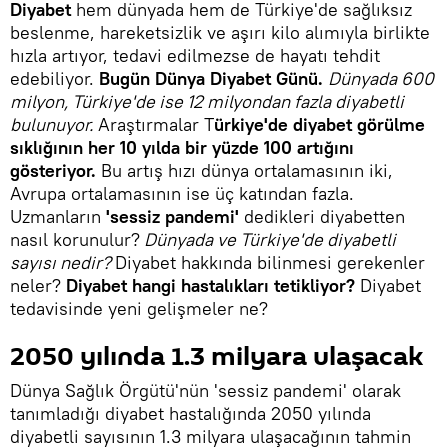
Diyabet
hem dünyada hem de Türkiye'de sağlıksız
beslenme, hareketsizlik ve aşırı kilo alımıyla birlikte
hızla artıyor, tedavi edilmezse de hayatı tehdit
edebiliyor.
Bugün Dünya Diyabet Günü.
Dünyada 600
milyon, Türkiye'de ise 12 milyondan fazla diyabetli
bulunuyor.
Araştırmalar T
ürkiye'de diyabet görülme
sıklığının her 10 yılda bir yüzde 100 artığını
gösteriyor.
Bu artış hızı dünya ortalamasının iki,
Avrupa ortalamasının ise üç katından fazla.
Uzmanların
'sessiz pandemi'
dedikleri diyabetten
nasıl korunulur?
Dünyada ve Türkiye'de diyabetli
sayısı nedir?
Diyabet hakkında bilinmesi gerekenler
neler?
Diyabet hangi hastalıkları tetikliyor?
Diyabet
tedavisinde yeni gelişmeler ne?
2050 yılında 1.3 milyara ulaşacak
Dünya Sağlık Örgütü'nün 'sessiz pandemi' olarak
tanımladığı diyabet hastalığında 2050 yılında
diyabetli sayısının 1.3 milyara ulaşacağının tahmin