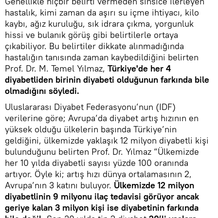
Genellikle hiçbir belirti vermeden sinsice ilerleyen
hastalık, kimi zaman da aşırı su içme ihtiyacı, kilo
kaybı, ağız kuruluğu, sık idrara çıkma, yorgunluk
hissi ve bulanık görüş gibi belirtilerle ortaya
çıkabiliyor. Bu belirtiler dikkate alınmadığında
hastalığın tanısında zaman kaybedildiğini belirten
Prof. Dr. M. Temel Yılmaz,
Türkiye'de her 4
diyabetliden birinin diyabeti olduğunun farkında bile
olmadığını söyledi.
Uluslararası Diyabet Federasyonu’nun (IDF)
verilerine göre; Avrupa’da diyabet artış hızının en
yüksek olduğu ülkelerin başında Türkiye’nin
geldiğini, ülkemizde yaklaşık 12 milyon diyabetli kişi
bulunduğunu belirten Prof. Dr. Yılmaz “Ülkemizde
her 10 yılda diyabetli sayısı yüzde 100 oranında
artıyor. Öyle ki; artış hızı dünya ortalamasının 2,
Avrupa’nın 3 katını buluyor.
Ülkemizde 12 milyon
diyabetlinin 9 milyonu ilaç tedavisi görüyor ancak
geriye kalan 3 milyon kişi ise diyabetinin farkında