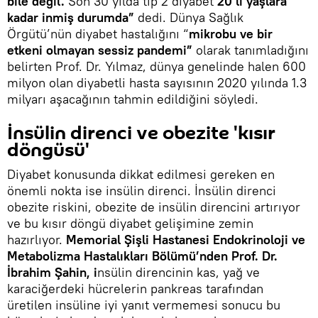
bile değil.
Son 30 yılda tip 2 diyabet
20’li yaşlara
kadar inmiş durumda”
dedi. Dünya Sağlık
Örgütü’nün diyabet hastalığını “
mikrobu ve bir
etkeni olmayan sessiz pandemi”
olarak tanımladığını
belirten Prof. Dr. Yılmaz, dünya genelinde halen 600
milyon olan diyabetli hasta sayısının 2020 yılında 1.3
milyarı aşacağının tahmin edildiğini söyledi.
İnsülin direnci ve obezite 'kısır
döngüsü'
Diyabet konusunda dikkat edilmesi gereken en
önemli nokta ise insülin direnci. İnsülin direnci
obezite riskini, obezite de insülin direncini artırıyor
ve bu kısır döngü diyabet gelişimine zemin
hazırlıyor.
Memorial Şişli Hastanesi Endokrinoloji ve
Metabolizma Hastalıkları Bölümü’nden Prof. Dr.
İbrahim Şahin, i
nsülin direncinin kas, yağ ve
karaciğerdeki hücrelerin pankreas tarafından
üretilen insüline iyi yanıt vermemesi sonucu bu