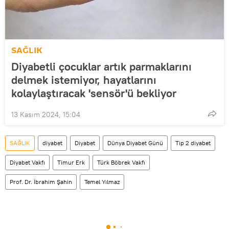
SAĞLIK
Diyabetli çocuklar artık parmaklarını
delmek istemiyor, hayatlarını
kolaylaştıracak 'sensör'ü bekliyor
13 Kasım 2024, 15:04
SAĞLIK
diyabet
Diyabet
Dünya Diyabet Günü
Tip 2 diyabet
Diyabet Vakfı
Timur Erk
Türk Böbrek Vakfı
Prof. Dr. İbrahim Şahin
Temel Yılmaz