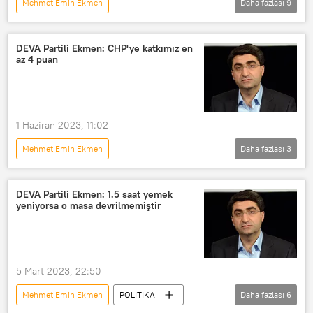
Mehmet Emin Ekmen
Daha fazlası
9
MUSTAFA HOŞ İLE YOL ARKADAŞI
Radyo
RADYO
Radyo
DEVA Partili Ekmen: CHP'ye katkımız en
az 4 puan
Radyo Sputnik
Mustafa Hoş
Ersan Şen
Cengiz Holding
Kazdağları
1 Haziran 2023, 11:02
Mehmet Emin Ekmen
Daha fazlası
3
2023 TÜRKİYE SEÇİMLERİ
DEVA Partisi
CHP
DEVA Partili Ekmen: 1.5 saat yemek
yeniyorsa o masa devrilmemiştir
5 Mart 2023, 22:50
Mehmet Emin Ekmen
POLİTİKA
Daha fazlası
6