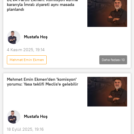
kararıyla İmralı ziyareti aynı masada
Demokrasi ve Atılım Partisi (DEVA)
planlandı
RADYO
Radyo Sputnik
Mustafa Hoş
4 Kasım 2025, 19:14
Mehmet Emin Ekmen
Daha fazlası
10
MUSTAFA HOŞ İLE YOL ARKADAŞI
Türkiye
Haberler
Mehmet Emin Ekmen'den 'komisyon'
yorumu: Yasa teklifi Meclis'e gelebilir
Ali Babacan
Mehmet Şimşek
TBMM
İmralı
Demokrasi ve Atılım Partisi (DEVA)
RADYO
Radyo Sputnik
Mustafa Hoş
18 Eylül 2025, 19:16