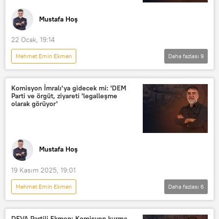
Mustafa Hoş
22 Ocak, 19:14
Mehmet Emin Ekmen
Daha fazlası
9
MUSTAFA HOŞ İLE YOL ARKADAŞI
Türkiye
ABD
Güneydoğu
Komisyon İmralı'ya gidecek mi: 'DEM
Parti ve örgüt, ziyareti 'legalleşme
Demokrasi ve Atılım Partisi (DEVA)
olarak görüyor'
YPG
Radyo Sputnik
RADYO
Radyo
Mustafa Hoş
19 Kasım 2025, 19:01
Mehmet Emin Ekmen
Daha fazlası
6
MUSTAFA HOŞ İLE YOL ARKADAŞI
Türkiye
Haberler
DEVA Partili Ekmen: Komisyon kurma