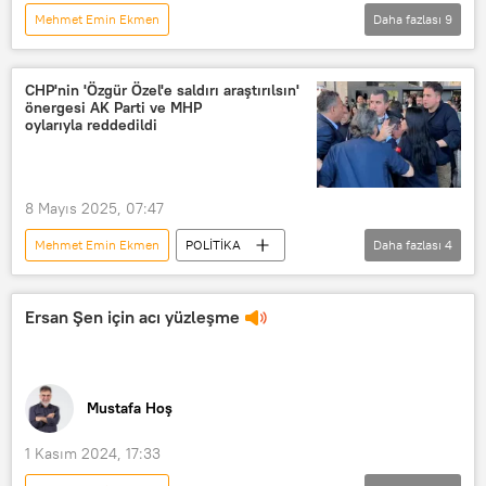
Mehmet Emin Ekmen
Daha fazlası
9
MUSTAFA HOŞ İLE YOL ARKADAŞI
Demokrasi ve Atılım Partisi (DEVA)
CHP'nin 'Özgür Özel'e saldırı araştırılsın'
önergesi AK Parti ve MHP
SDG
Meclis
Ankara
oylarıyla reddedildi
Güçlü Özgan
Suriye
Haberler
Türkiye
8 Mayıs 2025, 07:47
Mehmet Emin Ekmen
POLİTİKA
Daha fazlası
4
CHP
AK Parti
MHP
Özgür Özel
Ersan Şen için acı yüzleşme
Mustafa Hoş
1 Kasım 2024, 17:33