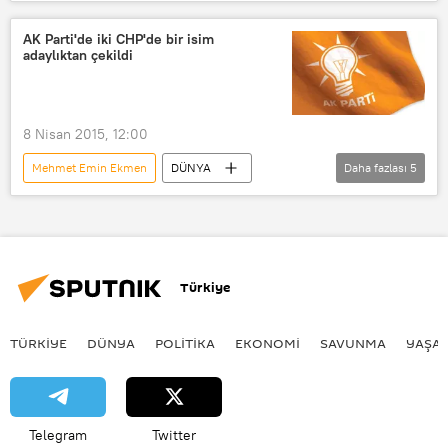
DEVA Partisi
Altılı Masa
açıklama
Kübra Par
AK Parti'de iki CHP'de bir isim
adaylıktan çekildi
Meral Akşener
Kemal Kılıçdaroğlu
8 Nisan 2015, 12:00
Mehmet Emin Ekmen
DÜNYA
Daha fazlası
5
Türkiye
Haberler
Abdurrahman Kurt
AK Parti
Türkiye Genel Seçimleri 2015
Türkiye
TÜRKIYE
DÜNYA
POLİTİKA
EKONOMİ
SAVUNMA
YAŞA
Telegram
Twitter