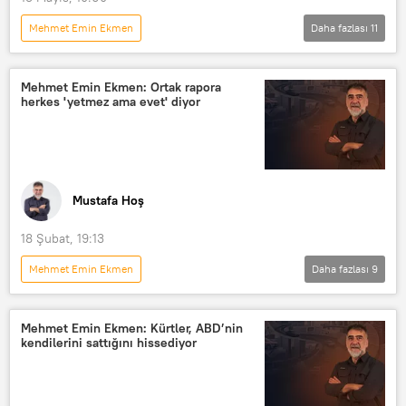
Mehmet Emin Ekmen
Daha fazlası
11
MUSTAFA HOŞ İLE YOL ARKADAŞI
Mustafa Hoş
Radyo Sputnik
Mehmet Emin Ekmen: Ortak rapora
herkes 'yetmez ama evet' diyor
Radyo
RADYO
Türkiye
Turgut Özal
Ali Babacan
AK Parti
CHP
Demokrasi ve Atılım Partisi (DEVA)
Mustafa Hoş
18 Şubat, 19:13
Mehmet Emin Ekmen
Daha fazlası
9
MUSTAFA HOŞ İLE YOL ARKADAŞI
Orhan Veli
Akın Gürlek
Mehmet Emin Ekmen: Kürtler, ABD’nin
kendilerini sattığını hissediyor
Küba
İmralı
Meksika
Demokrasi ve Atılım Partisi (DEVA)
DEVA Partisi
Meclis