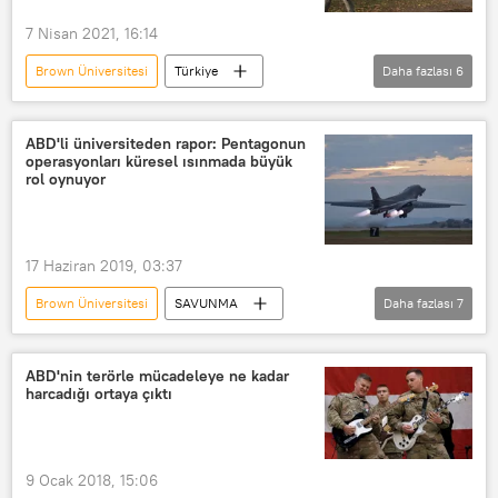
7 Nisan 2021, 16:14
Brown Üniversitesi
Türkiye
Daha fazlası
6
DÜNYA
Haberler
Bahçeşehir
Diyarbakır
ABD'li üniversiteden rapor: Pentagonun
operasyonları küresel ısınmada büyük
Bahçeşehir Koleji Diyarbakır Fen ve Teknoloji Lisesi
rol oynuyor
Nehir Toklu
Dicle Ezgi Ekinci
17 Haziran 2019, 03:37
Brown Üniversitesi
SAVUNMA
Daha fazlası
7
Haberler
DÜNYA
Çevre
YAŞAM
ABD
Pentagon
ABD'nin terörle mücadeleye ne kadar
harcadığı ortaya çıktı
ABD Savunma Bakanlığı (Pentagon)
9 Ocak 2018, 15:06