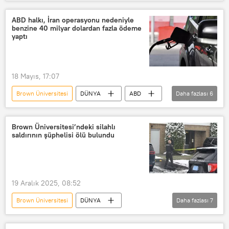
Kenya
Dünya Sağlık Örgütü (DSÖ)
ABD Hastalık Önleme ve Kontrol Merkezleri (CDC)
ABD halkı, İran operasyonu nedeniyle
benzine 40 milyar dolardan fazla ödeme
Ebola
yaptı
18 Mayıs, 17:07
Brown Üniversitesi
DÜNYA
ABD
Daha fazlası
6
Haberler
ABD
İran
Benzin
benzin fiyatları
Brown Üniversitesi’ndeki silahlı
saldırının şüphelisi ölü bulundu
Operasyon
19 Aralık 2025, 08:52
Brown Üniversitesi
DÜNYA
Daha fazlası
7
Oscar Perez
Portekiz