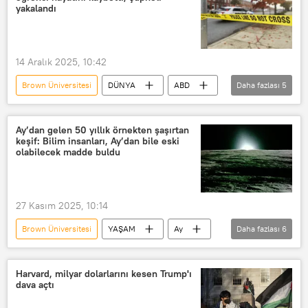
yakalandı
14 Aralık 2025, 10:42
Brown Üniversitesi
DÜNYA
ABD
Daha fazlası
5
Donald Trump
Rhode Island
FBI
Silah
Silahlı saldırı
Ay’dan gelen 50 yıllık örnekten şaşırtan
keşif: Bilim insanları, Ay’dan bile eski
olabilecek madde buldu
27 Kasım 2025, 10:14
Brown Üniversitesi
YAŞAM
Ay
Daha fazlası
6
Güneş
Mars
Dünya
Bilim
Teknoloji
Keşif
Harvard, milyar dolarlarını kesen Trump'ı
dava açtı