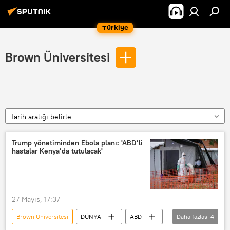
Türkiye
Brown Üniversitesi
Tarih aralığı belirle
Trump yönetiminden Ebola planı: 'ABD’li
hastalar Kenya’da tutulacak'
27 Mayıs, 17:37
Brown Üniversitesi
DÜNYA
ABD
Daha fazlası
4