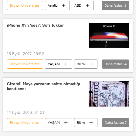
Brown Üniversitesi
Analiz
ABD
Daha fazlası
2
Donald Trump
Costs of War
iPhone X'in 'sesi': Sofi Tukker
13 Eylül 2017, 15:52
Brown Üniversitesi
YAŞAM
Bilim
Daha fazlası
4
Haberler
ABD
Sofi Tukker
iPhone X
Gizemli Maya yazısının sahte olmadığı
kanıtlandı
14 Eylül 2016, 01:01
Brown Üniversitesi
YAŞAM
Bilim
Daha fazlası
7
Haberler
Meksika
Chiapas