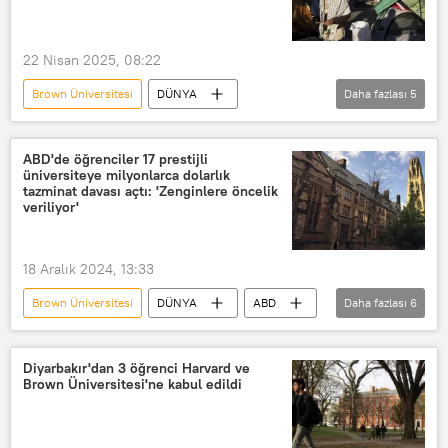
22 Nisan 2025, 08:22
Brown Üniversitesi
DÜNYA
Daha fazlası
5
Barack Obama
Harvard Üniversitesi
Cornell Üniversitesi
ABD
ABD'de öğrenciler 17 prestijli
üniversiteye milyonlarca dolarlık
Donald Trump
tazminat davası açtı: 'Zenginlere öncelik
veriliyor'
18 Aralık 2024, 13:33
Brown Üniversitesi
DÜNYA
ABD
Daha fazlası
6
Yale Üniversitesi
Columbia Üniversitesi
Diyarbakır'dan 3 öğrenci Harvard ve
Brown Üniversitesi'ne kabul edildi
Georgetown Üniversitesi
Üniversite
Dava
Öğrenci