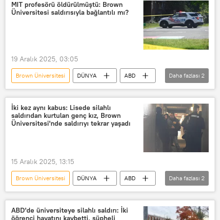
New Hampshire
ABD
MIT profesörü öldürülmüştü: Brown
Üniversitesi saldırısıyla bağlantılı mı?
Rhode Island
Massachusetts Institute of Technology (MIT)
MIT
19 Aralık 2025, 03:05
Brown Üniversitesi
DÜNYA
ABD
Daha fazlası
2
Massachusetts Institute of Technology (MIT)
MIT
İki kez aynı kabus: Lisede silahlı
saldırıdan kurtulan genç kız, Brown
Üniversitesi'nde saldırıyı tekrar yaşadı
15 Aralık 2025, 13:15
Brown Üniversitesi
DÜNYA
ABD
Daha fazlası
2
Silahlı saldırı
toplu silahlı saldırı
ABD'de üniversiteye silahlı saldırı: İki
öğrenci hayatını kaybetti, şüpheli