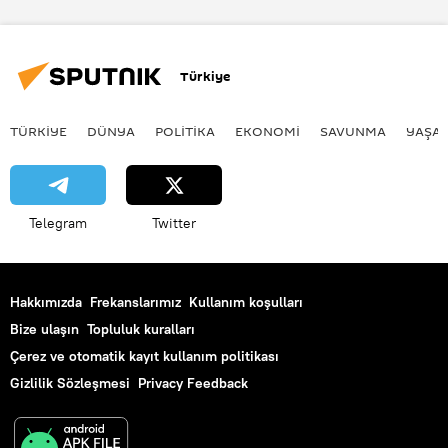
Josué Sáenz
Stephen Houston
Grolier
Grolier Kodeksi
Türkiye
TÜRKIYE
DÜNYA
POLİTİKA
EKONOMİ
SAVUNMA
YAŞA
Telegram
Twitter
Hakkımızda
Frekanslarımız
Kullanım koşulları
Bize ulaşın
Topluluk kuralları
Çerez ve otomatik kayıt kullanım politikası
Gizlilik Sözleşmesi
Privacy Feedback