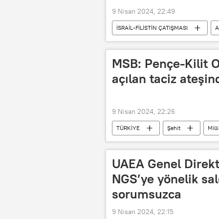
9 Nisan 2024, 22:49
İSRAİL-FİLİSTİN ÇATIŞMASI
A
Refah
MSB: Pençe-Kilit 
açılan taciz ateşin
9 Nisan 2024, 22:26
TÜRKİYE
Şehit
Mill
UAEA Genel Direkt
NGS’ye yönelik sald
sorumsuzca
9 Nisan 2024, 22:15