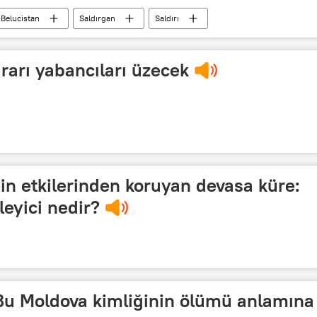
-Belucistan
Saldırgan
Saldırı
ararı yabancıları üzecek
min etkilerinden koruyan devasa küre:
leyici nedir?
 Bu Moldova kimliğinin ölümü anlamına