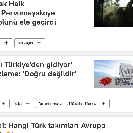
sk Halk
i Pervomayskoye
olünü ele geçirdi
i
Yan Gagin
arı Türkiye'den gidiyor'
ıklama: 'Doğru değildir'
Yakıt
Dezenformasyonla Mücadele Merkezi
di: Hangi Türk takımları Avrupa