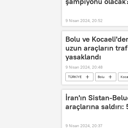
şampiyonu olacak
9 Nisan 2024, 20:52
Bolu ve Kocaeli'de
uzun araçların traf
yasaklandı
9 Nisan 2024, 20:48
TÜRKİYE
Bolu
Koca
İran'ın Sistan-Belu
araçlarına saldırı: 
9 Nisan 2024, 20:37