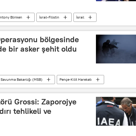
ntony Blinken
İsrail-Filistin
İsrail
Operasyonu bölgesinde
de bir asker şehit oldu
i Savunma Bakanlığı (MSB)
Pençe-Kilit Harekatı
örü Grossi: Zaporojye
ırı tehlikeli ve