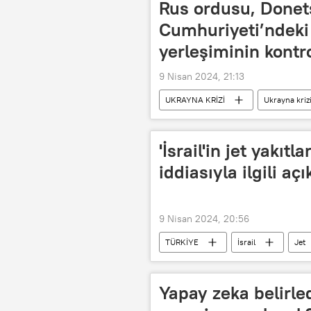
Rus ordusu, Donet
Cumhuriyeti’ndek
yerleşiminin kontr
9 Nisan 2024, 21:13
UKRAYNA KRİZİ
Ukrayna kriz
'İsrail'in jet yakıtl
iddiasıyla ilgili aç
9 Nisan 2024, 20:56
TÜRKİYE
İsrail
Jet
Yapay zeka belirle