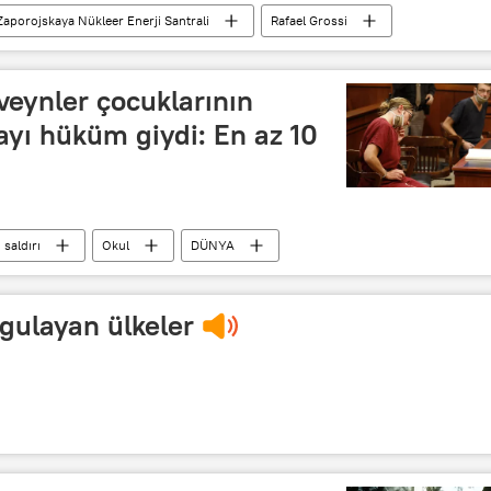
Zaporojskaya Nükleer Enerji Santrali
Rafael Grossi
veynler çocuklarının
layı hüküm giydi: En az 10
ı saldırı
Okul
DÜNYA
ygulayan ülkeler