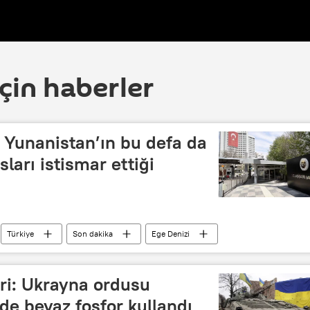
çin haberler
: Yunanistan’ın bu defa da
sları istismar ettiği
Türkiye
Son dakika
Ege Denizi
ri: Ukrayna ordusu
e beyaz fosfor kullandı