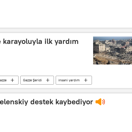
 karayoluyla ilk yardım
azze
Gazze Şeridi
insani yardım
elenskiy destek kaybediyor