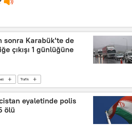
?
n sonra Karabük'te de
iğe çıkışı 1 günlüğüne
eli
Trafik
cistan eyaletinde polis
5 ölü