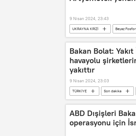
9 Nisan 2024, 23:43
UKRAYNA KRİZİ
Beyaz Fosfor
Bakan Bolat: Yakıt İ
havayolu şirketleri
yakıttır
9 Nisan 2024, 23:03
TÜRKİYE
Son dakika
ihracat
ABD Dışişleri Baka
operasyonu için İsra