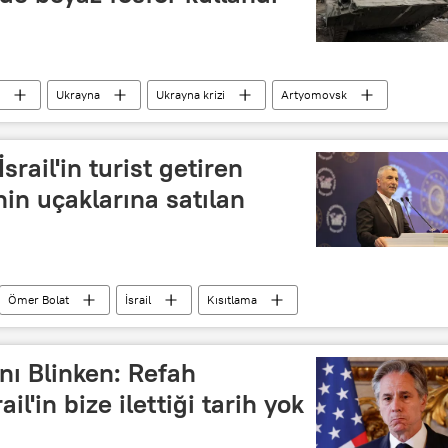
Ukrayna
Ukrayna krizi
Artyomovsk
srail'in turist getiren
nin uçaklarına satılan
Ömer Bolat
İsrail
Kısıtlama
nı Blinken: Refah
il'in bize ilettiği tarih yok