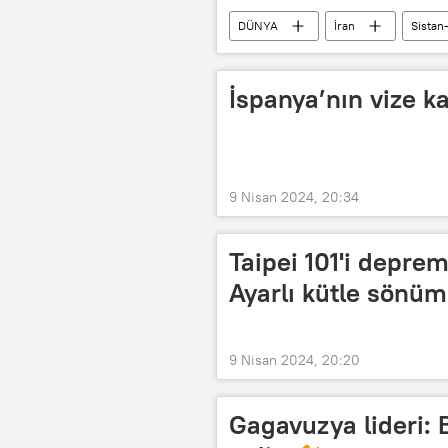
DÜNYA
İran
Sistan
İspanya’nın vize k
9 Nisan 2024, 20:34
Taipei 101'i depre
Ayarlı kütle sönüm
9 Nisan 2024, 20:20
Gagavuzya lideri: