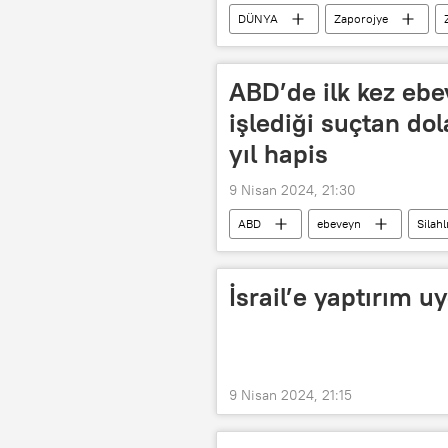
DÜNYA
Zaporojye
ABD’de ilk kez ebe
işlediği suçtan do
yıl hapis
9 Nisan 2024, 21:30
ABD
ebeveyn
Silahl
İsrail’e yaptırım u
9 Nisan 2024, 21:15