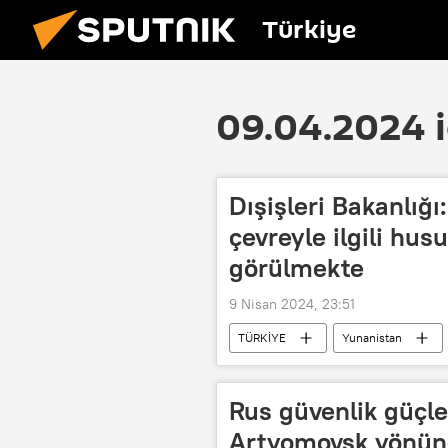
Türkiye
09.04.2024 i
Dışişleri Bakanlığı
çevreyle ilgili husu
görülmekte
9 Nisan 2024, 23:51
TÜRKİYE
Yunanistan
Rus güvenlik güçle
Artyomovsk yönünd