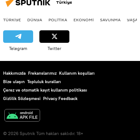
Türkiye
TÜRKIYE
DÜNYA
POLİTİKA
EKONOMİ
SAVUNMA
YAŞA
Telegram
Twitter
Hakkımızda
Frekanslarımız
Kullanım koşulları
Bize ulaşın
Topluluk kuralları
Çerez ve otomatik kayıt kullanım politikası
Gizlilik Sözleşmesi
Privacy Feedback
© 2026 Sputnik Tüm hakları saklıdır. 18+