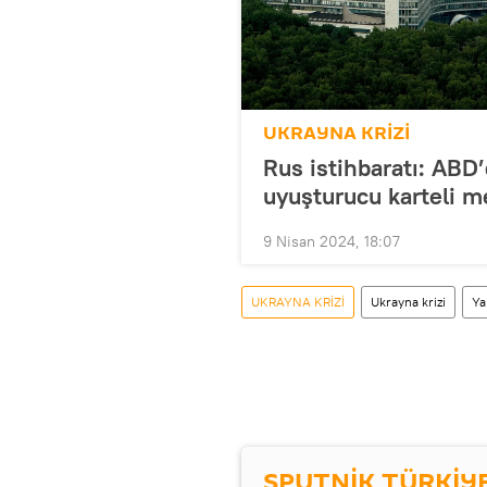
UKRAYNA KRİZİ
Rus istihbaratı: ABD
uyuşturucu karteli m
9 Nisan 2024, 18:07
UKRAYNA KRİZİ
Ukrayna krizi
Ya
SPUTNİK TÜRKİY