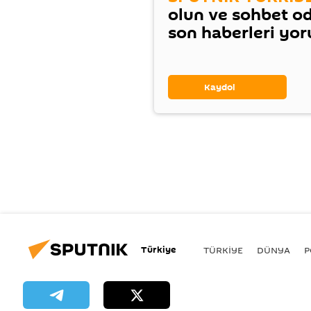
olun ve sohbet o
son haberleri yo
Kaydol
Türkiye
TÜRKIYE
DÜNYA
P