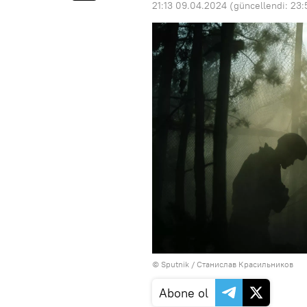
21:13 09.04.2024
(güncellendi:
23:
© Sputnik / Станислав Красильников
Abone ol