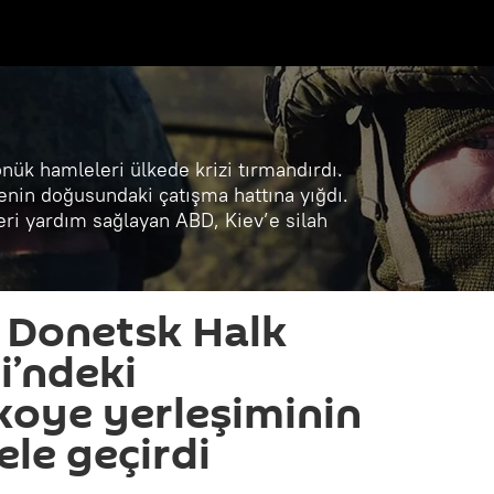
önük hamleleri ülkede krizi tırmandırdı.
enin doğusundaki çatışma hattına yığdı.
eri yardım sağlayan ABD, Kiev’e silah
 Donetsk Halk
i’ndeki
oye yerleşiminin
ele geçirdi