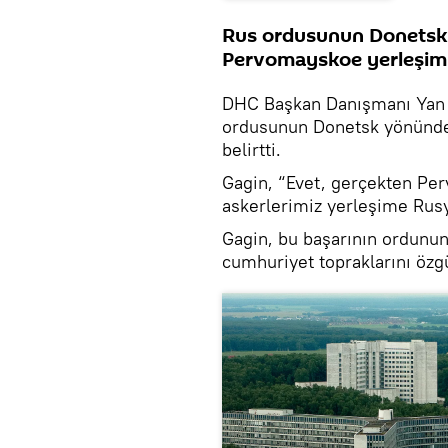
Rus ordusunun Donetsk 
Pervomayskoe yerleşimini
DHC Başkan Danışmanı Yan G
ordusunun Donetsk yönündek
belirtti.
Gagin, “Evet, gerçekten Per
askerlerimiz yerleşime Rusy
Gagin, bu başarının ordunun
cumhuriyet topraklarını özgü