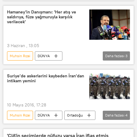
ABD-İSRAİL SALDIRILARI: İRAN VE KÖRFEZ KRİZİ
ABD
İran
Hamaney'in Danışmanı: 'Her atış ve
saldırıya, füze yağmuruyla karşılık
verilecek'
3 Haziran , 13:05
Muhsin Rızai
DÜNYA
Daha fazlası
3
Hürmüz Boğazı
ABD
İran
Suriye’de askerlerini kaybeden İran’dan
intikam yemini
10 Mayıs 2016, 17:28
Muhsin Rızai
DÜNYA
Ortadoğu
Daha fazlası
4
Haberler
İran
Suriye
Fetih Ordusu
'CIA'in seçimlerde nüfuzu varsa İran iflas etmiş