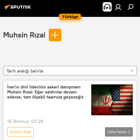
Türkiye
Muhsin Rızai
Tarih aralığı belirle
İran'ın dini liderinin askeri danışmanı
Muhsin Rızai: Eğer saldırılar devam
ederse, tam ölçekli taarruza geçeceğiz
18 Temmuz, 00:26
Muhsin Rızai
Daha fazlası
3