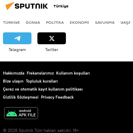
Türkiye
TÜRKIYE
DÜNYA
POLİTİKA
EKONOMİ
SAVUNMA
YAŞA
Telegram
Twitter
Hakkımızda
Frekanslarımız
Kullanım koşulları
Bize ulaşın
Topluluk kuralları
Çerez ve otomatik kayıt kullanım politikası
Gizlilik Sözleşmesi
Privacy Feedback
© 2026 Sputnik Tüm hakları saklıdır. 18+