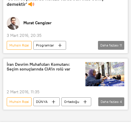
demektir'
Murat Cengizer
3 Mart 2016, 20:35
Muhsin Rızai
Programlar
Daha fazlası
11
Günaydın Türkiye
Haberler
RADYO
İran
Hasan Ruhani
İran Devrim Muhafızları Komutanı:
Seçim sonuçlarında CIA'in rolü var
Muhammed Cevad Zarif
Ayetullah Ali Hamaney
Arif Keskin
Ali Ekber Haşimi Rafsancani
CIA
2 Mart 2016, 11:35
Ortadoğu Stratejik Araştırmalar Merkezi (ORSAM)
Muhsin Rızai
DÜNYA
Ortadoğu
Daha fazlası
4
Haberler
İran
CIA
İran Devrim Muhafızları