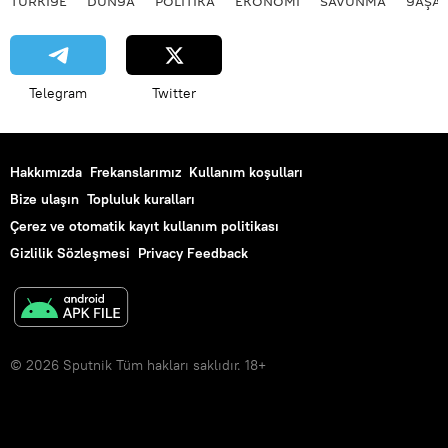
TÜRKIYE
DÜNYA
POLİTİKA
EKONOMİ
SAVUNMA
YAŞA
Telegram
Twitter
Hakkımızda
Frekanslarımız
Kullanım koşulları
Bize ulaşın
Topluluk kuralları
Çerez ve otomatik kayıt kullanım politikası
Gizlilik Sözleşmesi
Privacy Feedback
© 2026 Sputnik Tüm hakları saklıdır. 18+