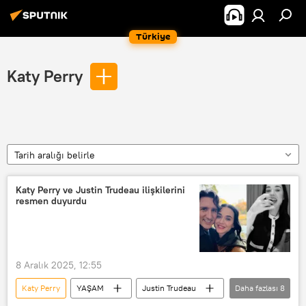
Türkiye
Katy Perry
Tarih aralığı belirle
Katy Perry ve Justin Trudeau ilişkilerini
resmen duyurdu
8 Aralık 2025, 12:55
Katy Perry
YAŞAM
Justin Trudeau
Daha fazlası
8