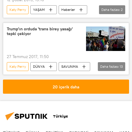
Katy Perry
YAŞAM
Haberler
Daha fazlası
2
blackface
Irkçılık
Trump'ın orduda 'trans birey yasağı'
tepki çekiyor
27 Temmuz 2017, 11:50
Katy Perry
DÜNYA
SAVUNMA
Daha fazlası
13
YAŞAM
Haberler
POLİTİKA
ABD
John McCain
20 içerik daha
Hillary Clinton
Donald Trump
Chelsea Manning
Sarah Huckabee Sanders
Türkiye
Caitlyn Jenner
Pentagon
LGBTİ
Transeksüel