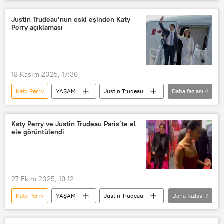
Tokyo
Japonya
Instagram
X
Fumio Kishida
Paris
Justin Trudeau’nun eski eşinden Katy
Perry açıklaması
Haberler
ilişki
18 Kasım 2025, 17:36
Katy Perry
YAŞAM
Justin Trudeau
Daha fazlası
4
ilişki
Paris
Haberler
Sophie Grégoire Trudeau
Katy Perry ve Justin Trudeau Paris’te el
ele görüntülendi
27 Ekim 2025, 19:12
Katy Perry
YAŞAM
Justin Trudeau
Daha fazlası
7
Orlando Bloom
Paris