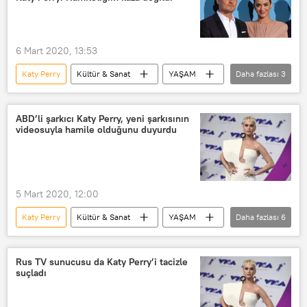
6 Mart 2020, 13:53
Katy Perry
Kültür & Sanat
YAŞAM
Daha fazlası
3
Haberler
Orlando Bloom
Hamilelik
ABD’li şarkıcı Katy Perry, yeni şarkısının
videosuyla hamile olduğunu duyurdu
5 Mart 2020, 12:00
Katy Perry
Kültür & Sanat
YAŞAM
Daha fazlası
6
Haberler
DÜNYA
Hamile
Skynews
Orlando Bloom
Rus TV sunucusu da Katy Perry’i tacizle
suçladı
ABD