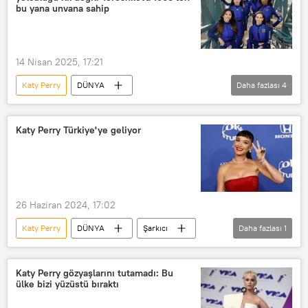
Blue Origin
Bilim
bu yana unvana sahip
Bilim insanları
Teknoloji
Uzay
14 Nisan 2025, 17:21
Katy Perry
DÜNYA
Daha fazlası
4
Valentina Tereshkova
Jeff Bezos
Blue Origin
Amazon
Katy Perry Türkiye'ye geliyor
26 Haziran 2024, 17:02
Katy Perry
DÜNYA
Şarkıcı
Daha fazlası
1
İstanbul
Katy Perry gözyaşlarını tutamadı: Bu
ülke bizi yüzüstü bıraktı