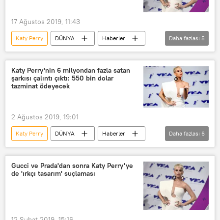
17 Ağustos 2019, 11:43
Katy Perry
DÜNYA
Haberler
Daha fazlası
5
Taciz
Josh Kloss
Rusya
ABD
Tina Kandelaki
Katy Perry'nin 6 milyondan fazla satan
şarkısı çalıntı çıktı: 550 bin dolar
tazminat ödeyecek
2 Ağustos 2019, 19:01
Katy Perry
DÜNYA
Haberler
Daha fazlası
6
Avrupa
YAŞAM
Kültür & Sanat
Çalıntı
ABD
Gucci ve Prada'dan sonra Katy Perry'ye
de 'ırkçı tasarım' suçlaması
Flame
12 Şubat 2019, 15:16