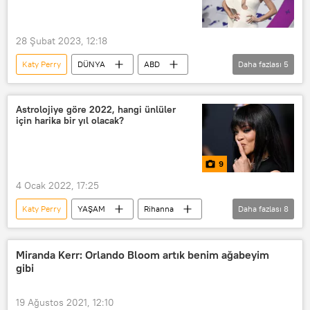
28 Şubat 2023, 12:18
Katy Perry
DÜNYA
ABD
Daha fazlası
5
ABD
idol
Şarkı yarışması
Silahlı saldırı
silahlı saldırgan
Astrolojiye göre 2022, hangi ünlüler
için harika bir yıl olacak?
9
4 Ocak 2022, 17:25
Katy Perry
YAŞAM
Rihanna
Daha fazlası
8
Lady Gaga
Adele
Selena Gomez
astroloji
Miranda Kerr: Orlando Bloom artık benim ağabeyim
gibi
Channing Tatum
Burç
Robert Pattinson
Tom Holland
19 Ağustos 2021, 12:10