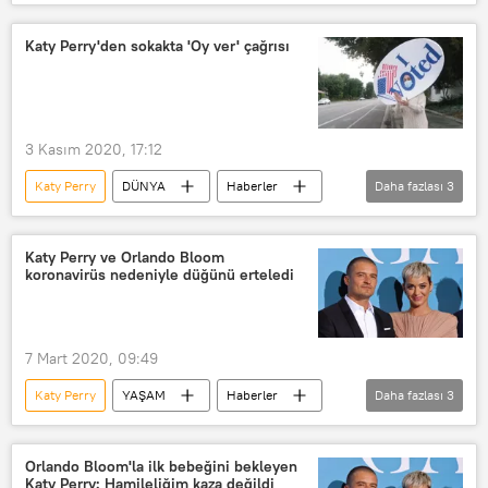
ABD
Joe Biden
Tom Hanks
Orlando Bloom
Demi Lovato
Katy Perry'den sokakta 'Oy ver' çağrısı
3 Kasım 2020, 17:12
Katy Perry
DÜNYA
Haberler
Daha fazlası
3
YAŞAM
ABD
ABD seçimleri
Katy Perry ve Orlando Bloom
koronavirüs nedeniyle düğünü erteledi
7 Mart 2020, 09:49
Katy Perry
YAŞAM
Haberler
Daha fazlası
3
Orlando Bloom
Koronavirüs
Düğün
Orlando Bloom'la ilk bebeğini bekleyen
Katy Perry: Hamileliğim kaza değildi