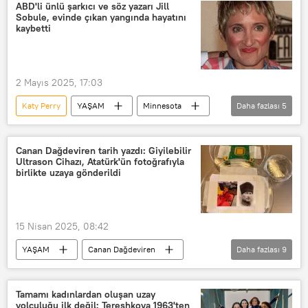
Haberler
ABD
Montreal
ABD'li ünlü şarkıcı ve söz yazarı Jill
Sobule, evinde çıkan yangında hayatını
Blue Origin
Kanada
kaybetti
2 Mayıs 2025, 17:03
Katy Perry
YAŞAM
Minnesota
Daha fazlası
5
ABD
Yangın
Yangın söndürme
Şarkıcı
Canan Dağdeviren tarih yazdı: Giyilebilir
Ultrason Cihazı, Atatürk'ün fotoğrafıyla
Jill Sobule
birlikte uzaya gönderildi
15 Nisan 2025, 08:42
YAŞAM
Canan Dağdeviren
Daha fazlası
9
Jeff Bezos
Gayle King
Massachusetts
MIT
Tamamı kadınlardan oluşan uzay
yolculuğu ilk değil: Tereshkova 1963'ten