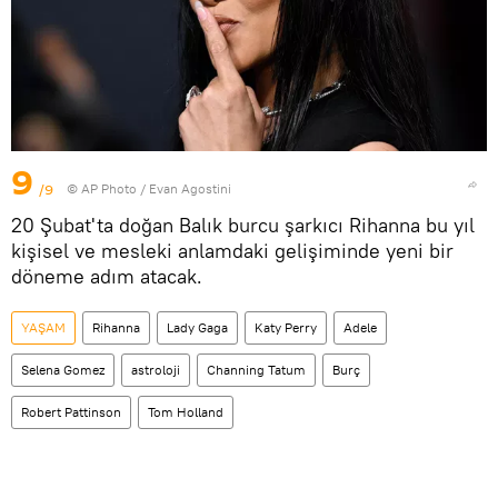
9
/9
© AP Photo / Evan Agostini
20 Şubat'ta doğan Balık burcu şarkıcı Rihanna bu yıl
kişisel ve mesleki anlamdaki gelişiminde yeni bir
döneme adım atacak.
YAŞAM
Rihanna
Lady Gaga
Katy Perry
Adele
Selena Gomez
astroloji
Channing Tatum
Burç
Robert Pattinson
Tom Holland