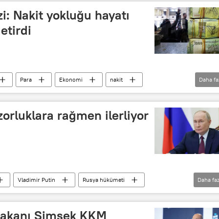
i: Nakit yokluğu hayatı
etirdi
Para
Ekonomi
nakit
Daha fa
zorluklara rağmen ilerliyor
Vladimir Putin
Rusya hükümeti
Daha faz
i
Enflasyon
Toplantı
Bakanı Şimşek KKM