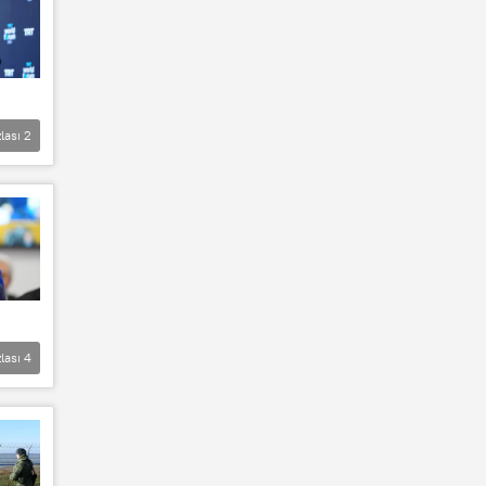
lası
2
lası
4