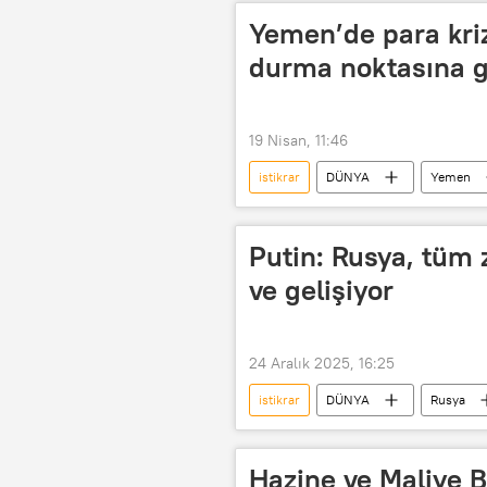
Yemen’de para kriz
durma noktasına g
19 Nisan, 11:46
istikrar
DÜNYA
Yemen
Ekonomik kriz
Putin: Rusya, tüm 
ve gelişiyor
24 Aralık 2025, 16:25
istikrar
DÜNYA
Rusya
Mihail Mişustin
Rus ekonomis
Hazine ve Maliye 