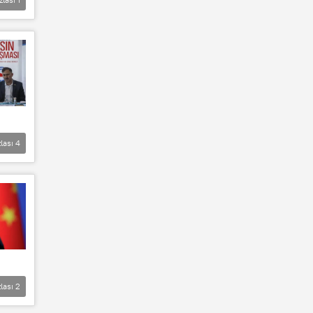
lası
4
lası
2