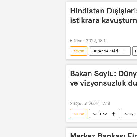
Hindistan Dışişleri
istikrara kavuştur
6 Nisan 2022, 13:15
istikrar
UKRAYNA KRİZİ
H
Birleşmiş Milletler (BM)
Subr
Bakan Soylu: Dünya
ve vizyonsuzluk d
26 Şubat 2022, 17:19
istikrar
POLİTİKA
Süleym
Merkez Bankası Fin