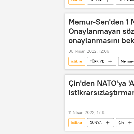
Protesto
Memur-Sen'den 1 Ma
Onaylanmayan sözl
onaylanmasını bek
30 Nisan 2022, 12:06
istikrar
TÜRKİYE
Memur-
Şiddet
Taciz
Hukuku
Çin'den NATO'ya 'A
istikrarsızlaştırma
11 Nisan 2022, 17:15
istikrar
DÜNYA
Çin
Cao Licien
Tepki