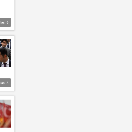
lası
6
lası
3