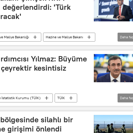
değerlendirdi: 'Türk
ıracak'
ve Maliye Bakanlığı
Hazine ve Maliye Bakanı
Daha faz
lı Mevduat (KKM)
rdımcısı Yılmaz: Büyüme
çeyrektir kesintisiz
e İstatistik Kurumu (TÜİK)
TÜİK
Daha faz
evdet Yılmaz
Büyüme
Enflasyon
bölgesinde silahlı bir
e girişimi önlendi