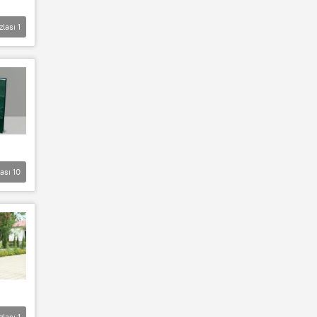
zlası
1
lası
10
zlası
1