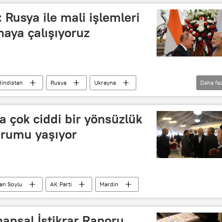
: Rusya ile mali işlemleri
maya çalışıyoruz
indistan
Rusya
Ukrayna
Daha faz
ahmanyam Jaishankar
 çok ciddi bir yönsüzlük
urumu yaşıyor
an Soylu
AK Parti
Mardin
ansal İstikrar Raporu