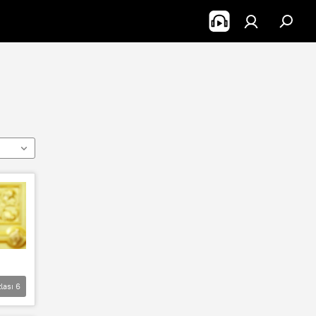
lası
6