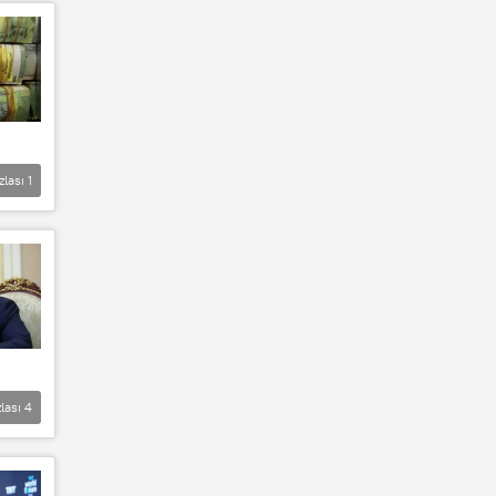
zlası
1
lası
4