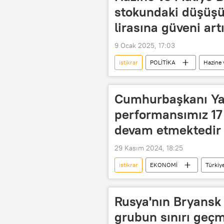
stokundaki düşüşü 
lirasına güveni art
9 Ocak 2025, 17:03
istikrar
POLİTİKA
Hazine 
Mehmet Şimşek
Kur Koruma
Cumhurbaşkanı Ya
performansımız 17 
devam etmektedir
29 Kasım 2024, 18:25
istikrar
EKONOMİ
Türkiy
Orta Vadeli Program (OVP)
C
Rusya'nın Bryansk 
grubun sınırı geçm