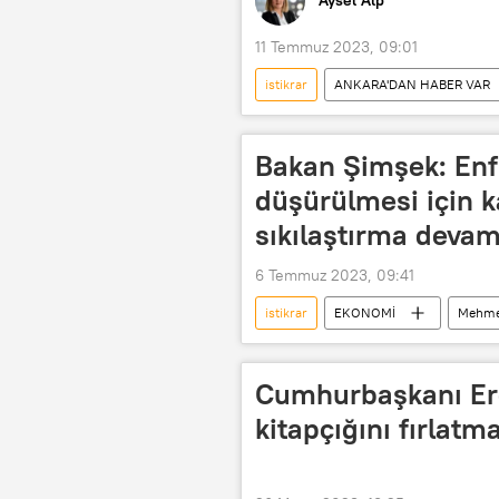
11 Temmuz 2023, 09:01
istikrar
ANKARA'DAN HABER VAR
IMF
Sel
Heyelan
Bakan Şimşek: Enf
düşürülmesi için 
sıkılaştırma deva
6 Temmuz 2023, 09:41
istikrar
EKONOMİ
Mehme
Enflasyon
Faiz
faiz 
Cumhurbaşkanı Er
kitapçığını fırlatm