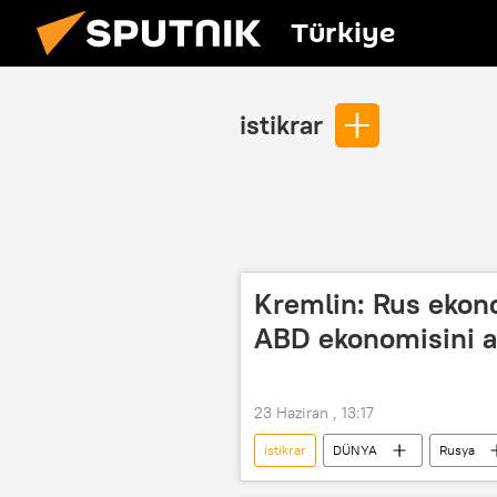
Türkiye
istikrar
Kremlin: Rus ekono
ABD ekonomisini as
23 Haziran , 13:17
istikrar
DÜNYA
Rusya
ABD
Donald Trump