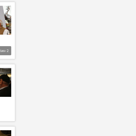
lası
2