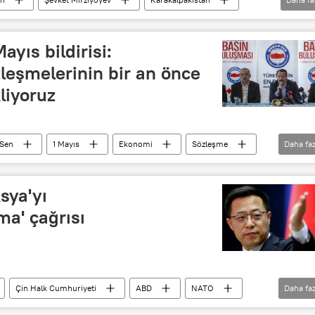
yıs bildirisi:
eşmelerinin bir an önce
liyoruz
Sen
1 Mayıs
Ekonomi
Sözleşme
Daha faz
n üstünlüğü
Sosyal adaletsizlik
sya'yı
ma' çağrısı
Çin Halk Cumhuriyeti
ABD
NATO
Daha faz