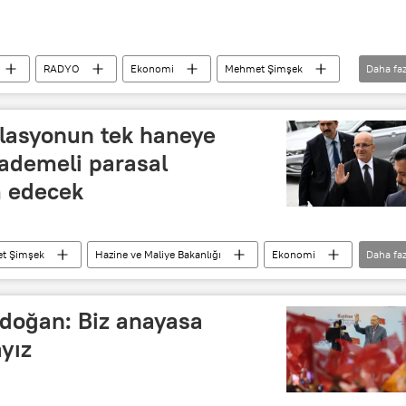
RADYO
Ekonomi
Mehmet Şimşek
Daha faz
Karadeniz
Finans
finans sektörü
lasyonun tek haneye
kademeli parasal
m edecek
t Şimşek
Hazine ve Maliye Bakanlığı
Ekonomi
Daha faz
artırımı
doğan: Biz anayasa
ayız