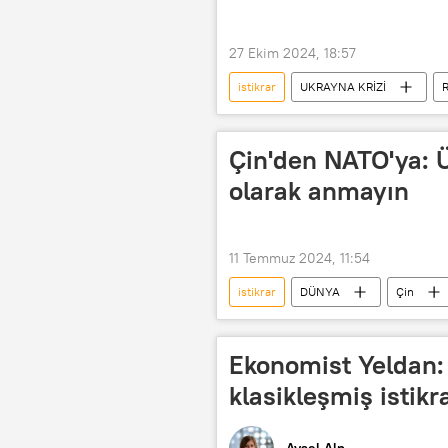
27 Ekim 2024, 18:57
istikrar
UKRAYNA KRİZİ
Aleksandr Bogomaz
Sınır
Rusya Ulusal Muhafızlar Birliği (Rosgva
Çin'den NATO'ya: Ü
olarak anmayın
11 Temmuz 2024, 11:54
istikrar
DÜNYA
Çin
Silah ihracatı
Rusya
Ekonomist Yeldan:
klasikleşmiş istikr
Aysel Alp