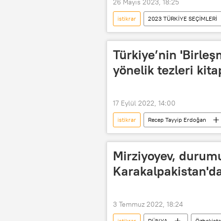
26 Mayıs 2023, 18:25
istikrar
2023 TÜRKİYE SEÇİMLERİ
Türkiye
Türkiye’nin 'Birle
yönelik tezleri kita
17 Eylül 2022, 14:00
istikrar
Recep Tayyip Erdoğan
BM Güvenlik Konseyi
Ukrayn
İklim kriziyle mücadele
düzen
Mirziyoyev, durumu
Karakalpakistan'da
3 Temmuz 2022, 18:24
istikrar
DÜNYA
Özbekist