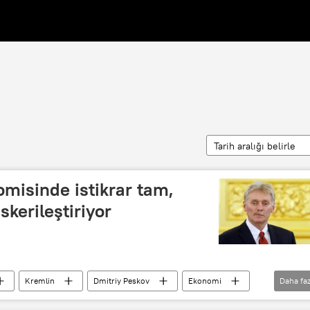
Tarih aralığı belirle
misinde istikrar tam,
kerileştiriyor
Kremlin
Dmitriy Peskov
Ekonomi
Daha faz
Tomahawk
Patriot
İran
Ukrayna