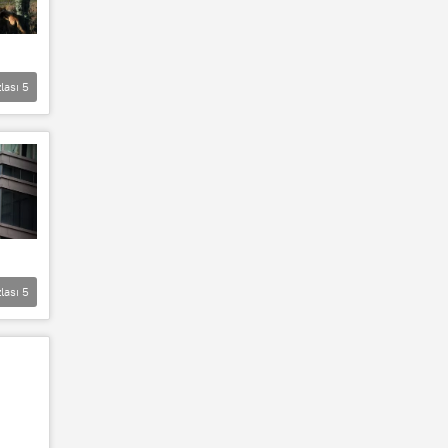
lası
5
lası
5