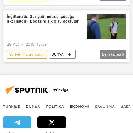
DÜNYA
Haberler
İngiltere
Huddersfield
jamal
İngiltere'de Suriyeli mülteci çocuğa
ırkçı saldırı: Boğazını sıkıp su döktüler
Almondbury lisesi
GoFundme
Irkçı saldırı
Yardım kampanyası
28 Kasım 2018, 16:59
Suriyeli mülteci çocuk
DÜNYA
Daha fazlası
6
Avrupa
Haberler
İngiltere
Huddersfield
Irkçılık
Irkçı saldırı
Türkiye
TÜRKIYE
DÜNYA
POLİTİKA
EKONOMİ
SAVUNMA
YAŞA