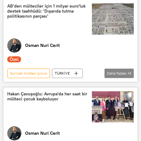
Suriyeli
Suriyeli mülteciler
AB’den mülteciler için 1 milyar euro'luk
destek taahhüdü: ‘Dışarıda tutma
Aile ve Sosyal Hizmetler Bakanlığı
politikasının parçası’
Osman Nuri Cerit
Özel
Suriyeli mülteci çocuk
TÜRKİYE
Daha fazlası
14
Türkiye
AB
AB Türkiye Delegasyonu
Hakan Çavuşoğlu: Avrupa'da her saat bir
mülteci çocuk kayboluyor
Türkiye-AB İlişkileri
AB Komisyonu
AB zirvesi
Mülteci
Mülteci krizi
Mülteci anlaşması
mülteci sorunu
Mülteci kampı
Osman Nuri Cerit
Mülteci Derneği