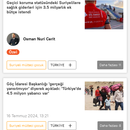
Suriyeli mülteciler
Suriyeli çocuklar
Suriyeli muhalifler
Geçici koruma statüsündeki Suriyelilere
sağlık giderleri için 3.5 milyarlık ek
Suriyeli sığınmacılar
Suriyeli Kürt
Suriyeli kadınlar
bütçe istendi
Suriyeli sığınmacı çocuklar
Afganistan
Suriyeli çocuklar
Osman Nuri Cerit
Özel
Suriyeli mülteci çocuk
TÜRKİYE
Daha fazlası
11
Göç
Kaçak göç
düzensiz göç
yasadışı göç
Göç İdaresi Başkanlığı 'gerçeği
yansıtmıyor' diyerek açıkladı: 'Türkiye'de
Göç İdaresi
göç yolu
4.5 milyon yabancı var'
Geçici Koruma Statüsü
Geçici Koruma kimlik Belgesi
Suriyeli
16 Temmuz 2024, 13:21
Suriyeli mülteciler
Suriyeli mülteci çocuk
TÜRKİYE
Daha fazlası
8
Suriyeli sığınmacılar