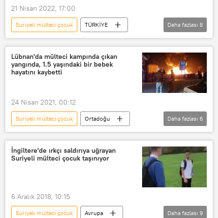
21 Nisan 2022, 17:00
Ankara Yıldırım Beyazıt Üniversitesi
Suriyeli mülteci çocuk
TÜRKİYE
Daha fazlası
8
Rüşvet
Hakan Çavuşoğlu
TBMM İnsan Haklarını İnceleme Komisyonu
Lübnan'da mülteci kampında çıkan
yangında, 1.5 yaşındaki bir bebek
Mülteci
Çocuk
hayatını kaybetti
23 Nisan Ulusal Egemenlik ve Çocuk Bayramı
Avrupa
24 Nisan 2021, 00:12
Avrupa Konseyi Parlamenter Meclisi (AKPM)
Suriyeli mülteci çocuk
Ortadoğu
Daha fazlası
6
TBMM
DÜNYA
Haberler
Lübnan
Mülteci kampı
Yangın
İngiltere'de ırkçı saldırıya uğrayan
Suriyeli mülteci çocuk taşınıyor
Suriyeli mülteciler
6 Aralık 2018, 10:15
Suriyeli mülteci çocuk
Avrupa
Daha fazlası
9