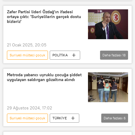
Türkiye
Suriye
Suriye Devlet Başkanlığı
Zafer Partisi lideri Özdağ'ın ifadesi
ortaya çıktı: 'Suriyelilerin gerçek dostu
Suriye hükümeti
bizleriz'
Suriye Geçici Hükümeti
Suriye krizi
Suriye Ordusu
Mülteci
21 Ocak 2025, 20:05
Mülteci krizi
mülteci sorunu
Suriyeli mülteci çocuk
POLİTİKA
Daha fazlası
18
Ümit Özdağ
Zafer Partisi
Hakaret
Cumhurbaşkanına hakaret
Metroda yabancı uyruklu çocuğa şiddet
uygulayan saldırgan gözaltına alındı
Suriye
Suriye hükümeti
Suriye muhalefeti
Suriye krizi
Suriyeli
Suriyeli mülteciler
29 Ağustos 2024, 17:02
Suriyeli sığınmacılar
Suriyeli mülteci çocuk
TÜRKİYE
Daha fazlası
6
Suriyeli göçmenler
Ali Yerlikaya
Suriyeli
Suriyeli sığınmacı çocuklar