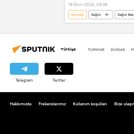
18 Ekim 2024, 09:48
tereyağı
Sağlık
Sağlık Bak
Liste
Kara liste
tağş
peynir tenekesi
Hellim Peynir
Türkiye
TÜRKIYE
DÜNYA
P
Telegram
Twitter
Hakkımızda
Frekanslarımız
Kullanım koşulları
Bize ulaşı