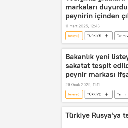
Gümrük Birliği Anlaşması
markaları duyurdu:
peynirin içinden çı
11 Mart 2025, 12:46
tereyağı
TÜRKİYE
Tarım 
taklit tağşiş listesi
Sucuk
Bakanlık yeni list
sakatat tespit edil
peynir markası ifşa
29 Ocak 2025, 11:11
tereyağı
TÜRKİYE
Tarım
taklit tağşiş listesi
Kaşar peyn
Türkiye Rusya'ya t