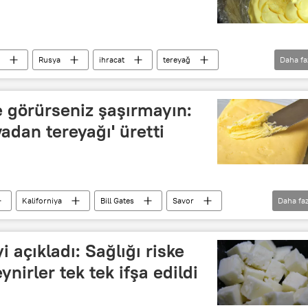
Rusya
ihracat
tereyağ
Daha fa
i (Rosselkhoznadzor)
e görürseniz şaşırmayın:
vadan tereyağı' üretti
Kaliforniya
Bill Gates
Savor
Daha faz
ndurma
Peynir
havadan tereyağı üretimi
Küresel ısınma
Sürdürülebilirlik
i açıkladı: Sağlığı riske
ynirler tek tek ifşa edildi