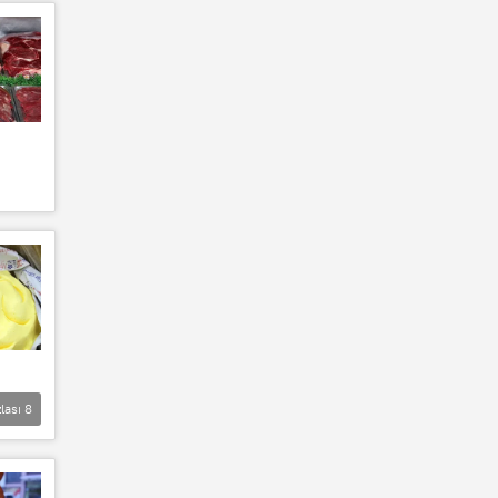
lası
8