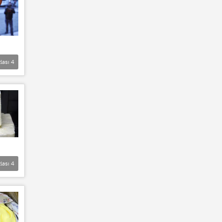
lası
4
lası
4