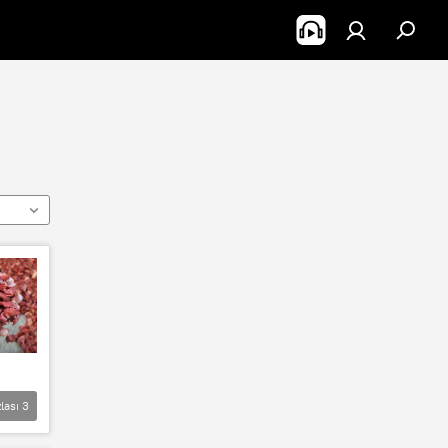
lası
3