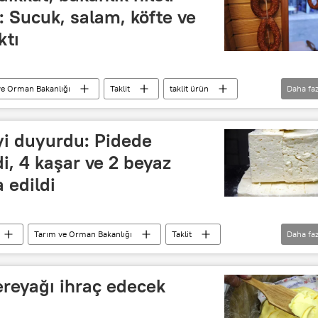
 Sucuk, salam, köfte ve
ktı
ve Orman Bakanlığı
Taklit
taklit ürün
Daha faz
Köfte
Peynir
eyi duyurdu: Pidede
di, 4 kaşar ve 2 beyaz
 edildi
Tarım ve Orman Bakanlığı
Taklit
Daha faz
iri
Zeytinyağı
Pide
ereyağı ihraç edecek