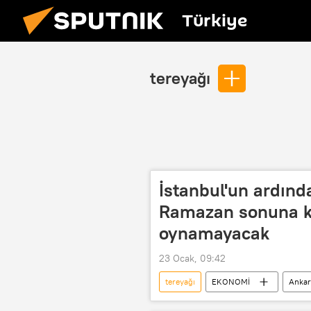
Türkiye
tereyağı
İstanbul'un ardınd
Ramazan sonuna kad
oynamayacak
23 Ocak, 09:42
tereyağı
EKONOMİ
Ankar
Et
tereyağ
Ramaza