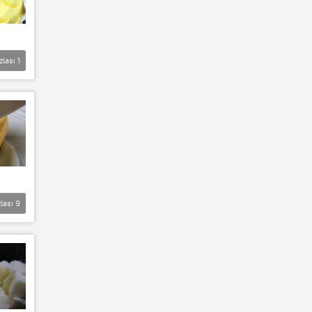
zlası
1
lası
9