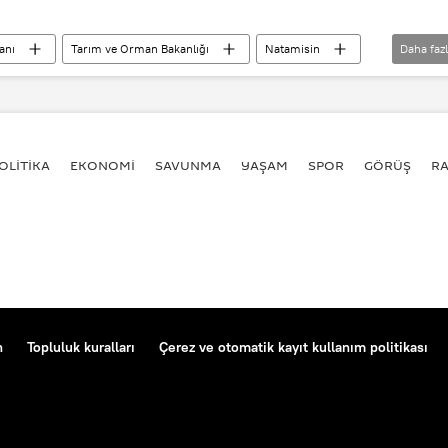
anı
Tarım ve Orman Bakanlığı
Natamisin
Daha faz
iş
Sahte
Zeytinyağı
Peynir
i
Kaşar peyniri
SAĞLIK
OLİTİKA
EKONOMİ
SAVUNMA
YAŞAM
SPOR
GÖRÜŞ
R
n
Topluluk kuralları
Çerez ve otomatik kayıt kullanım politikası