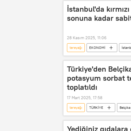
İstanbul'da kırmızı 
sonuna kadar sabi
28 Kasım 2025, 11:06
tereyağı
EKONOMİ
İstan
Türkiye'den Belçik
potasyum sorbat te
toplatıldı
17 Mart 2025, 17:58
tereyağı
TÜRKİYE
Belçika
güvensiz ürün
Güvensiz Ürün 
gümrük bölgesi
gümrük verg
Yediğiniz gıdalara 