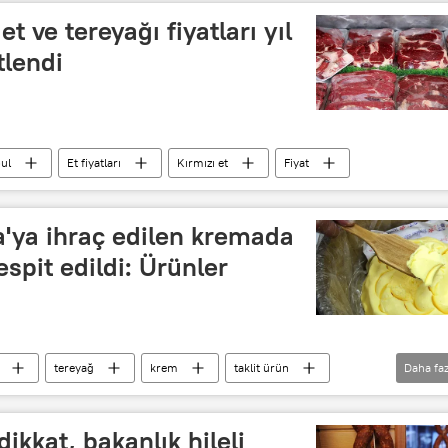
et ve tereyağı fiyatları yıl
tlendi
bul
Et fiyatları
Kırmızı et
Fiyat
a'ya ihraç edilen kremada
spit edildi: Ürünler
tereyağ
krem
taklit ürün
Daha faz
Bilgi Sistemi (GÜBİS)
Gümrük
isi
gümrük kapısı
Gümrük Birliği
dikkat, bakanlık hileli