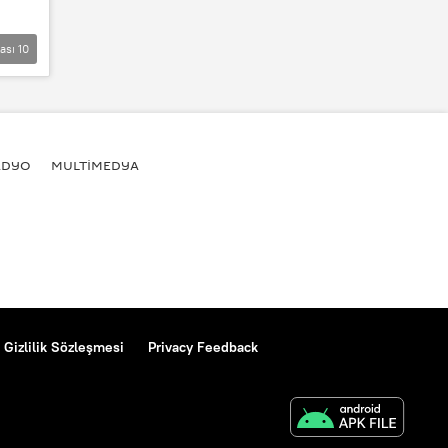
lası
10
ADYO
MULTİMEDYA
Gizlilik Sözleşmesi
Privacy Feedback