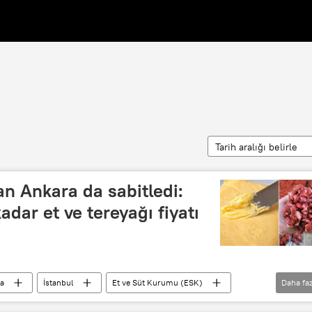
Tarih aralığı belirle
an Ankara da sabitledi:
ar et ve tereyağı fiyatı
a
İstanbul
Et ve Süt Kurumu (ESK)
Daha faz
n
Ramazan Bayramı