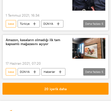
1 Temmuz 2021, 16:34
kasa
Türkiye
DÜNYA
Daha fazlası
5
Haberler
Villa
mücevher
Hırsızlık
Soruşturma
Amazon, kasaların olmadığı ilk tam
kapsamlı mağazasını açıyor
17 Haziran 2021, 07:20
kasa
DÜNYA
Haberler
Daha fazlası
5
YAŞAM
Amazon
Ödeme
Mağaza
Açıklama
20 içerik daha