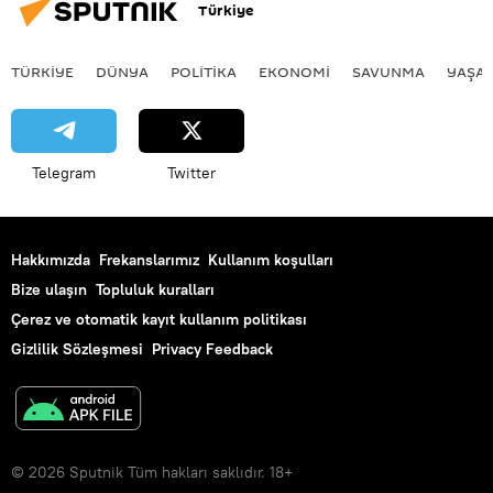
Türkiye
TÜRKIYE
DÜNYA
POLİTİKA
EKONOMİ
SAVUNMA
YAŞA
Telegram
Twitter
Hakkımızda
Frekanslarımız
Kullanım koşulları
Bize ulaşın
Topluluk kuralları
Çerez ve otomatik kayıt kullanım politikası
Gizlilik Sözleşmesi
Privacy Feedback
© 2026 Sputnik Tüm hakları saklıdır. 18+