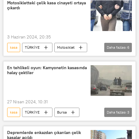
Koruma
Koruma alanı
ABD
Motosikletteki çelik kasa cinayeti ortaya
çıkardı
ABD
3 Haziran 2024, 20:35
kasa
TÜRKİYE
Motosiklet
Daha fazlası
6
Mersin
çelik
Çelik
Çelik
çelik kasa
Cinayet
En tehlikeli oyun: Kamyonetin kasasında
halay çektiler
27 Nisan 2024, 10:31
kasa
TÜRKİYE
Bursa
Daha fazlası
3
Halay
Kamyonet
Tehlike
Depremlerde enkazdan çıkarılan çelik
kasalar açıldı