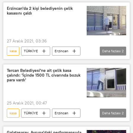
Erzincan'da 2 kişi belediyenin çelik
kasasını çaldı
27 Aralık 2021, 03:36
kasa
TÜRKİYE
Erzincan
Daha fazlası
2
Soygun
çelik
Tercan Belediyesi'ne ait çelik kasa
çalındı: 'İçinde 1500 TL civarında bozuk
para vardı'
25 Aralık 2021, 00:47
kasa
TÜRKİYE
Erzincan
Daha fazlası
2
çelik
Tercan
Galatasaray, Avrupa'daki performansıyla