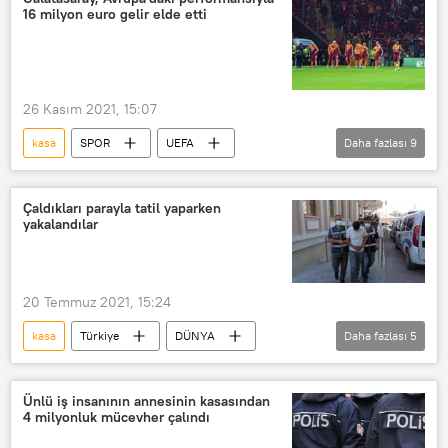
16 milyon euro gelir elde etti
26 Kasım 2021, 15:07
kasa
SPOR
UEFA
Daha fazlası
9
Galatasaray
Euro
Marsilya
kazanç
UEFA Avrupa Ligi
Çaldıkları parayla tatil yaparken
yakalandılar
Gelir
Maç
euro/TL
Yayın
20 Temmuz 2021, 15:24
kasa
Türkiye
DÜNYA
Daha fazlası
5
Haberler
Antalya
Konya
Hırsızlık
Tatil
Ünlü iş insanının annesinin kasasından
4 milyonluk mücevher çalındı