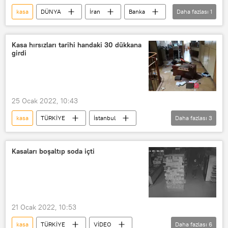
kasa
DÜNYA
İran
Banka
Daha fazlası
1
devlet
Kasa hırsızları tarihi handaki 30 dükkana
girdi
25 Ocak 2022, 10:43
kasa
TÜRKİYE
İstanbul
Daha fazlası
3
Soygun
Otobüs
Eminönü
Kasaları boşaltıp soda içti
21 Ocak 2022, 10:53
kasa
TÜRKİYE
VİDEO
Daha fazlası
6