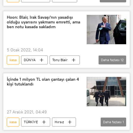
Hırsız
Görüntü
Hırsızlık
Market
CamSoda
Depo
Hoon: Blair, Irak Savaşı'nın yasadışı
olduğu uyarısını yakmamı emretti, ama
ben notu kasada sakladım
5 Ocak 2022, 14:04
kasa
DÜNYA
Tony Blair
Daha fazlası
12
Savunma Bakanı
İngiltere
Britanya
Talimat
yasadışı
İçinde 1 milyon TL olan çantayı çalan 4
kişi tutuklandı
Irak işgali
Hukuk
Uyarı
Belge
emir
Irak Savaşı
Yakma
27 Aralık 2021, 04:49
kasa
TÜRKİYE
Hırsız
Daha fazlası
1
Çanta