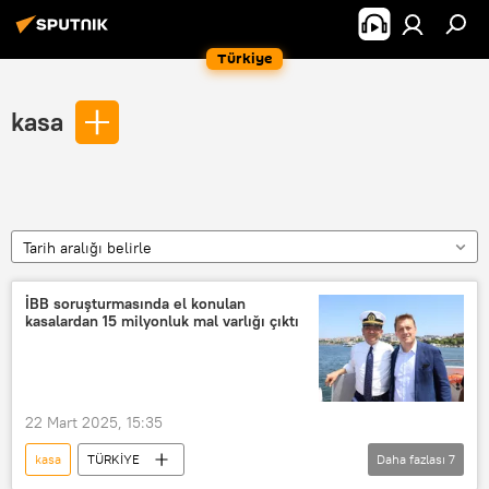
Türkiye
kasa
Tarih aralığı belirle
İBB soruşturmasında el konulan
kasalardan 15 milyonluk mal varlığı çıktı
22 Mart 2025, 15:35
kasa
TÜRKİYE
Daha fazlası
7