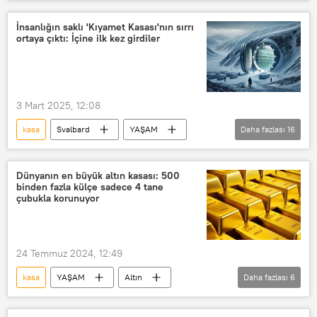
İstanbul Büyükşehir Belediyesi (İBB)
İstanbul Cumhuriyet Başsavcılığı
İnsanlığın saklı 'Kıyamet Kasası'nın sırrı
ortaya çıktı: İçine ilk kez girdiler
Emrah Bağdatlı
Ekrem İmamoğlu
Ertan Yıldız
Murat Ongun
kiralık kasa
3 Mart 2025, 12:08
kasa
Svalbard
YAŞAM
Daha fazlası
16
Kıyamet
kıyamet
Kıyamet Saati
Kıyamet Saati
Dünyanın en büyük altın kasası: 500
binden fazla külçe sadece 4 tane
kıyamet günü
Bilim
çubukla korunuyor
Antarktika
Antartika
Antarktik
Yasak
gizli
24 Temmuz 2024, 12:49
gizemli
Sır
tahıl
kasa
YAŞAM
Altın
Daha fazlası
6
Tahıl
Tahıl
yarım gram altın
Külçe altın