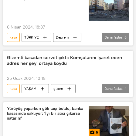
6 Nisan 2024, 18:37
kasa
TÜRKİYE
Deprem
Daha fazlası
6
Deprem
Kahramanmaraş
çelik
Çelik
Çelik
Gizemli kasadan servet çıktı: Komşularını işaret eden
adres her şeyi ortaya koydu
çelik kasa
25 Ocak 2024, 10:18
kasa
YAŞAM
gizem
Daha fazlası
4
gizemli
Gizemli kazı
Servet
Zengin
Yürüyüş yaparken gök taşı buldu, banka
kasasında saklıyor: 'İyi bir alıcı çıkarsa
satarım'
5