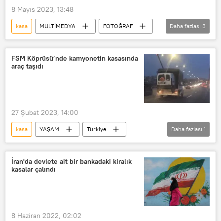
8 Mayıs 2023, 13:48
kasa
MULTİMEDYA
FOTOĞRAF
Daha fazlası
3
Yürüyüş
Gök taşı
Kırklareli
FSM Köprüsü’nde kamyonetin kasasında
araç taşıdı
27 Şubat 2023, 14:00
kasa
YAŞAM
Türkiye
Daha fazlası
1
Kamyonet
İran'da devlete ait bir bankadaki kiralık
kasalar çalındı
8 Haziran 2022, 02:02