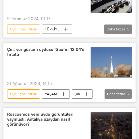
uydu vericisi
Türksat Uydu Haberleşme Kablo TV ve İşletme Anonim Şirketi
9 Temmuz 2024, 01:17
Uydu görüntüsü
TÜRKİYE
Daha fazlası
5
TÜRKSAT
Türksat 6A
Türksat 5B
Çin, yer gözlem uydusu 'Gaofın-12 04'ü
fırlattı
Türksat Uydu Haberleşme Kablo TV ve İşletme Anonim Şirketi
Uydu
ABD
21 Ağustos 2023, 14:15
Uydu görüntüsü
YAŞAM
Çin
Daha fazlası
7
Uydu
Uzay
gözlem
Roket
Xinhua
uydu vericisi
Roscosmos yeni uydu görüntüleri
yayınladı: Antakya uzaydan nasıl
Teknoloji
görünüyor?