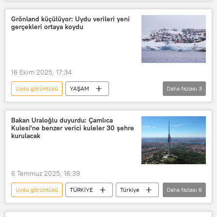
Haberler
İran
Grönland küçülüyor: Uydu verileri yeni
gerçekleri ortaya koydu
16 Ekim 2025, 17:34
Uydu görüntüsü
YAŞAM
Daha fazlası
3
Grönland
Küçülme
Harita
Atlantik
Bakan Uraloğlu duyurdu: Çamlıca
Kulesi'ne benzer verici kuleler 30 şehre
kurulacak
6 Temmuz 2025, 16:39
Uydu görüntüsü
TÜRKİYE
Türkiye
Daha fazlası
6
Çamlıca Kulesi
kule