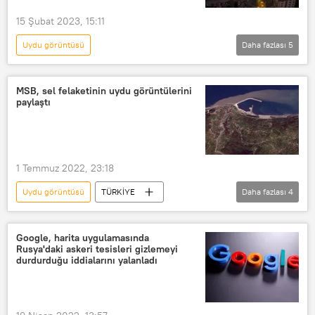
15 Şubat 2023, 15:11
Uydu görüntüsü
Daha fazlası
5
6 Şubat 2023 Kahramanmaraş Depremi
Deprem
Antakya
Hatay
MSB, sel felaketinin uydu görüntülerini
paylaştı
Roscosmos
1 Temmuz 2022, 23:18
Uydu görüntüsü
TÜRKİYE
Daha fazlası
4
Milli Savunma Bakanlığı (MSB)
Sel
Uydu
Göktürk-1
Google, harita uygulamasında
Rusya'daki askeri tesisleri gizlemeyi
durdurduğu iddialarını yalanladı