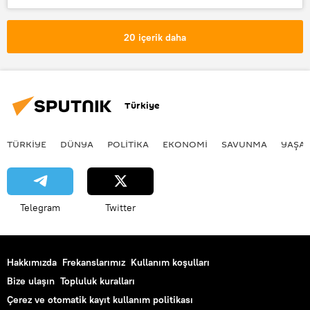
DÜNYA
Haberler
Lübnan
Patlama
Beyrut Limanı
20 içerik daha
Soruşturma
Türkiye
TÜRKIYE
DÜNYA
POLİTİKA
EKONOMİ
SAVUNMA
YAŞA
Telegram
Twitter
Hakkımızda
Frekanslarımız
Kullanım koşulları
Bize ulaşın
Topluluk kuralları
Çerez ve otomatik kayıt kullanım politikası