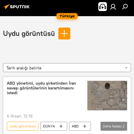
Türkiye
Uydu görüntüsü
Tarih aralığı belirle
ABD yönetimi, uydu şirketinden İran
savaşı görüntülerinin karartılmasını
istedi
6 Nisan, 12:16
Uydu görüntüsü
DÜNYA
ABD
Daha fazlası
2