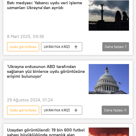
akıllı kule
Uydu
Batı medyası: Yabancı uydu veri işleme
uzmanları Ukrayna’dan ayrıldı
Uydu Haberleşme ve Uzaktan Algılama Uygulama ve Araştırma Merkezi (UHUZAM)
uydu vericisi
8 Mart 2025, 09:36
Uydu görüntüsü
UKRAYNA KRİZİ
Daha fazlası
7
ABD
Ukrayna
Uydu
Donald Trump
Vladimir Zelenskiy
‘Ukrayna ordusunun ABD tarafından
sağlanan yüz binlerce uydu görüntüsüne
Ukrayna ordusu
erişimi bulunuyor’
Ukrayna Genelkurmay Başkanlığı
29 Ağustos 2024, 01:24
Uydu görüntüsü
UKRAYNA KRİZİ
Daha fazlası
11
ABD
Ulusal güvenlik
Konferans
Rusya
Ukrayna
Uzaydan görüntülendi: 19 bin 600 futbol
sahası büyüklüğünde ormanlık alan