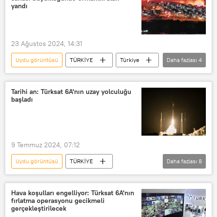
Kursk
Ukrayna ordusu
yandı
Valeriy Gerasimov
Vladimir Putin
Belgorod
Bryansk
23 Ağustos 2024, 14:31
Uydu görüntüsü
TÜRKİYE
Türkiye
Daha fazlası
4
Orman yangını
İstanbul Teknik Üniversitesi (İTÜ)
Tarihi an: Türksat 6A'nın uzay yolculuğu
başladı
Sentinel -2 uydusu
Yangın
9 Temmuz 2024, 07:12
Uydu görüntüsü
TÜRKİYE
Daha fazlası
8
TÜRKSAT
Türksat
Türksat
Türksat
Türksat 6A
Uydu
Hava koşulları engelliyor: Türksat 6A'nın
fırlatma operasyonu gecikmeli
Uydu Haberleşme ve Uzaktan Algılama Uygulama ve Araştırma Merkezi (UHUZAM)
gerçekleştirilecek