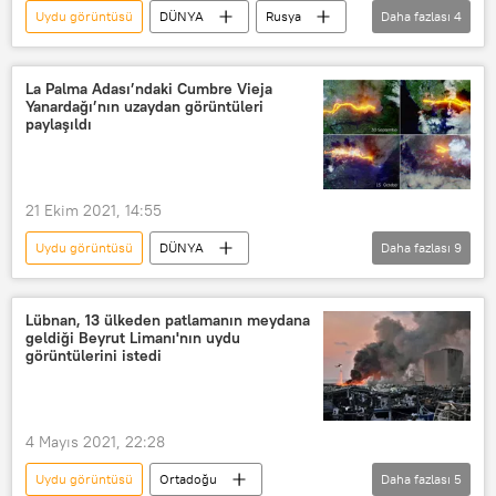
Uydu görüntüsü
DÜNYA
Rusya
Daha fazlası
4
2021
Levent Artüz
Lübnan
Patlama
Mişel Aun
Cengiz Çakır
Su kaynakları
Aleksandr Rudakov
Bozkurt
La Palma Adası’ndaki Cumbre Vieja
Yanardağı’nın uzaydan görüntüleri
paylaşıldı
21 Ekim 2021, 14:55
Uydu görüntüsü
DÜNYA
Daha fazlası
9
FOTOĞRAF
İspanya
Uzay
Kanarya Adaları
Görüntü
Lübnan, 13 ülkeden patlamanın meydana
geldiği Beyrut Limanı'nın uydu
Lav
Uydu
La Palma
görüntülerini istedi
Cumbre Vieja Yanardağı
4 Mayıs 2021, 22:28
Uydu görüntüsü
Ortadoğu
Daha fazlası
5