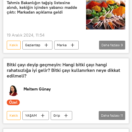
taklit tağşiş listesi
taklit ürün
Tahmis Bakanlığın tağşiş listesine
alındı, kekiğin içinden yabancı madde
Biber
kıyma
Zeytinyağı
çıktı: Markadan açıklama geldi
Adana kebap
Yoğurt
kanatlı eti
baharat
19 Aralık 2024, 11:54
Kekik
Gaziantep
Marka
Daha fazlası
9
TÜRKİYE
Kahve
tağşiş
taklit tağşiş listesi
Bitki çayı deyip geçmeyin: Hangi bitki çayı hangi
rahatsızlığa iyi gelir? Bitki çayı kullanırken neye dikkat
Tarım ve Orman Bakanlığı
Sağlık
edilmeli?
Tahmis
Türk kahvesi
Meltem Günay
baharat
Özel
Kekik
YAŞAM
Grip
Daha fazlası
11
soğuk algınlığı