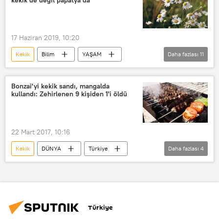
17 Haziran 2019, 10:20
Kekik
Bilim
YAŞAM
Daha fazlası
11
Haberler
Türkiye
DÜNYA
Yeditepe Üniversitesi
Erdem Yeşilada
Bonzai'yi kekik sandı, mangalda
kullandı: Zehirlenen 9 kişiden 1'i öldü
Papatya
TÜRKİYE
tıbbi bitki
Tibet
Goji Berry
Trabzon hurması
22 Mart 2017, 10:16
Kekik
DÜNYA
Türkiye
Daha fazlası
4
Haberler
İstanbul
Bonzai
Mangal
Türkiye