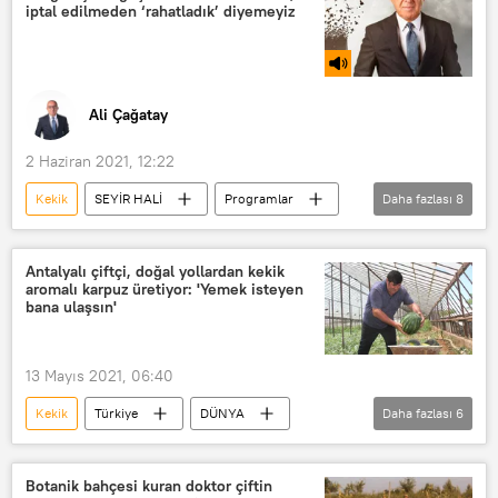
iptal edilmeden ‘rahatladık’ diyemeyiz
Ali Çağatay
2 Haziran 2021, 12:22
Kekik
SEYİR HALİ
Programlar
Daha fazlası
8
RADYO
TÜRKİYE
Denizli
taş ocağı
üretici
Çiftçi
Antalyalı çiftçi, doğal yollardan kekik
aromalı karpuz üretiyor: 'Yemek isteyen
Gülizar Biçer Karaca
inşaat
bana ulaşsın'
13 Mayıs 2021, 06:40
Kekik
Türkiye
DÜNYA
Daha fazlası
6
Haberler
YAŞAM
Antalya
Çiftçi
Karpuz
Üretim
Botanik bahçesi kuran doktor çiftin