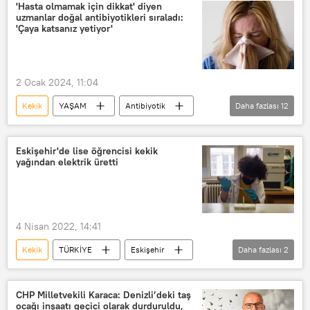
solunum yolu rahatsızlıkları
'Hasta olmamak için dikkat' diyen
uzmanlar doğal antibiyotikleri sıraladı:
üst solunum yolu
ıhlamur
'Çaya katsanız yetiyor'
zencefil
Meyan kökü
zerdeçal
Papatya
2 Ocak 2024, 11:04
bitki çayları
Öksürük
Kekik
YAŞAM
Antibiyotik
Daha fazlası
12
Hibiskus
antibiyotik kullanımı
Antibiyotiklere dirençli bakteri
Çay
Eskişehir'de lise öğrencisi kekik
yağından elektrik üretti
sarımsak
nar
Hastalık
bulaşıcı hastalık
Grip
Öksürük
influenza
4 Nisan 2022, 14:41
Enfeksiyon
Ateş
Kekik
TÜRKİYE
Eskişehir
Daha fazlası
2
Elektrik
Lise öğrencisi
CHP Milletvekili Karaca: Denizli’deki taş
ocağı inşaatı geçici olarak durduruldu,