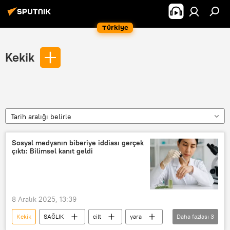
Türkiye
Kekik
Tarih aralığı belirle
Sosyal medyanın biberiye iddiası gerçek
çıktı: Bilimsel kanıt geldi
8 Aralık 2025, 13:39
Kekik
SAĞLIK
cilt
yara
Daha fazlası
3