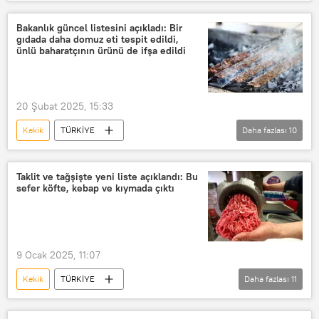
Araştırma
İyileşmek
krem
Bakanlık güncel listesini açıkladı: Bir
gıdada daha domuz eti tespit edildi,
ünlü baharatçının ürünü de ifşa edildi
20 Şubat 2025, 15:33
Kekik
TÜRKİYE
Daha fazlası
10
Tarım ve Orman Bakanlığı
Adana
Konya
Köfteci Yusuf
Taklit ve tağşişte yeni liste açıklandı: Bu
sefer köfte, kebap ve kıymada çıktı
Adana kebap
Haberler
Türkiye
Son dakika
Domuz eti
baharat
9 Ocak 2025, 11:07
Kekik
TÜRKİYE
Daha fazlası
11
Tarım ve Orman Bakanlığı
Liste