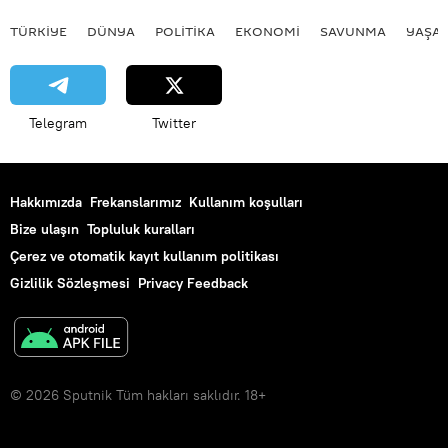
TÜRKIYE
DÜNYA
POLİTİKA
EKONOMİ
SAVUNMA
YAŞA
Telegram
Twitter
Hakkımızda
Frekanslarımız
Kullanım koşulları
Bize ulaşın
Topluluk kuralları
Çerez ve otomatik kayıt kullanım politikası
Gizlilik Sözleşmesi
Privacy Feedback
© 2026 Sputnik Tüm hakları saklıdır. 18+