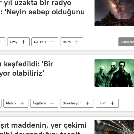
 yıl uzakta bir radyo
di: 'Neyin sebep olduğunu
Uzay
RADYO
Bilim
Daha faz
Gezegen
Güneş
astronomi
ı keşfedildi: 'Bir
r olabiliriz'
Matrix
İngiltere
Simülasyon
Bilim
arşıt maddenin, yer çekimi