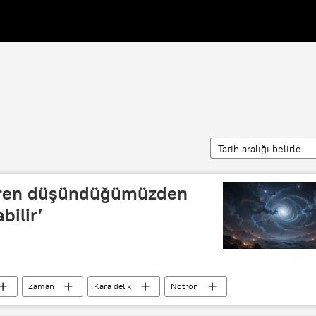
Tarih aralığı belirle
Evren düşündüğümüzden
bilir’
Zaman
Kara delik
Nötron