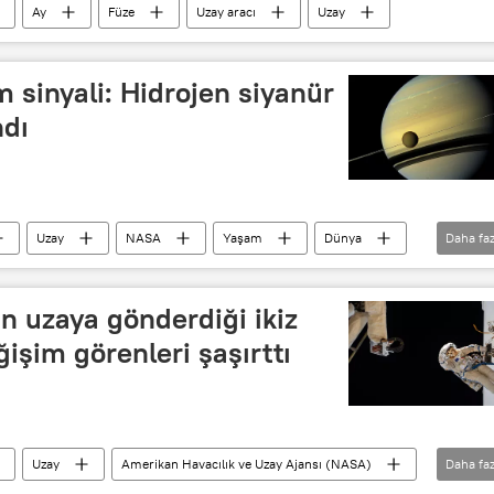
Ay
Füze
Uzay aracı
Uzay
 sinyali: Hidrojen siyanür
ndı
Uzay
NASA
Yaşam
Dünya
Daha faz
n uzaya gönderdiği ikiz
işim görenleri şaşırttı
Uzay
Amerikan Havacılık ve Uzay Ajansı (NASA)
Daha faz