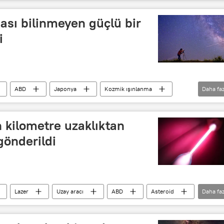
ğası bilinmeyen güçlü bir
i
ABD
Japonya
Kozmik ışınlanma
Daha faz
im
Rus bilim insanları
 kilometre uzaklıktan
 gönderildi
Lazer
Uzay aracı
ABD
Asteroid
Daha faz