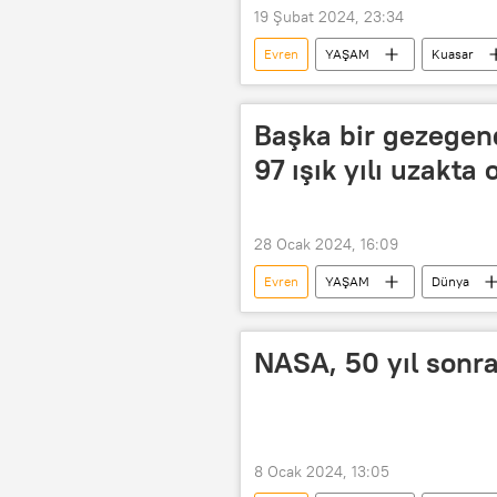
19 Şubat 2024, 23:34
Evren
YAŞAM
Kuasar
Başka bir gezegen
97 ışık yılı uzakta
28 Ocak 2024, 16:09
Evren
YAŞAM
Dünya
NASA, 50 yıl sonra
8 Ocak 2024, 13:05