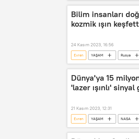
ikiz
Mars
Bilim insanları do
kozmik ışın keşfett
24 Kasım 2023, 16:56
Evren
YAŞAM
Rusya
Uzay
Araştırma
Bil
Dünya'ya 15 milyon
'lazer ışınlı' sinyal
21 Kasım 2023, 12:31
Evren
YAŞAM
NASA
Keşif
Uzay