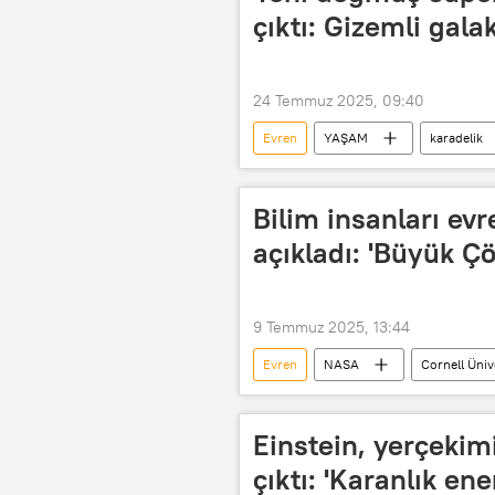
çıktı: Gizemli gal
24 Temmuz 2025, 09:40
Evren
YAŞAM
karadelik
galaksi
NASA
Düny
Bilim insanları evr
açıkladı: 'Büyük Ç
9 Temmuz 2025, 13:44
Evren
NASA
Cornell Üniv
Araştırma
YAŞAM
Einstein, yerçekim
çıktı: 'Karanlık en