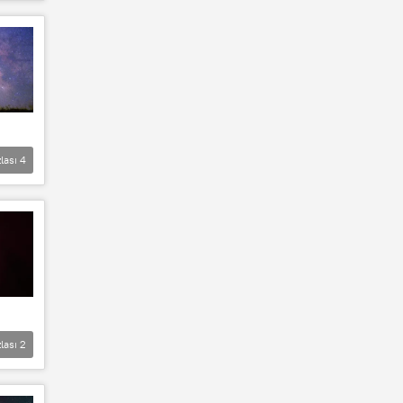
lası
4
lası
2