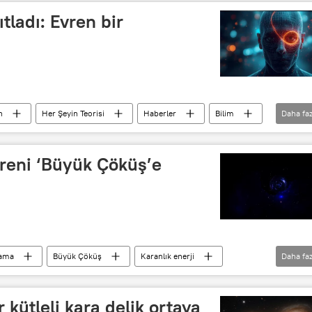
ıtladı: Evren bir
n
Her Şeyin Teorisi
Haberler
Bilim
Daha faz
reni ‘Büyük Çöküş’e
lama
Büyük Çöküş
Karanlık enerji
Daha faz
in
kütleli kara delik ortaya