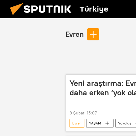
Türkiye
Evren
Yeni araştırma: 
daha erken ‘yok ola
8 Şubat, 15:07
Evren
YAŞAM
Yokoluş