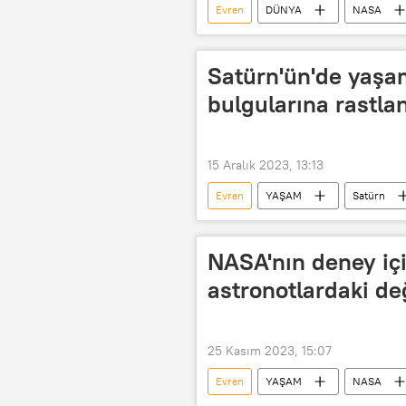
Evren
DÜNYA
NASA
Satürn'ün'de yaşam
bulgularına rastla
15 Aralık 2023, 13:13
Evren
YAŞAM
Satürn
hidrojen
Siyanür
NASA'nın deney içi
astronotlardaki değ
25 Kasım 2023, 15:07
Evren
YAŞAM
NASA