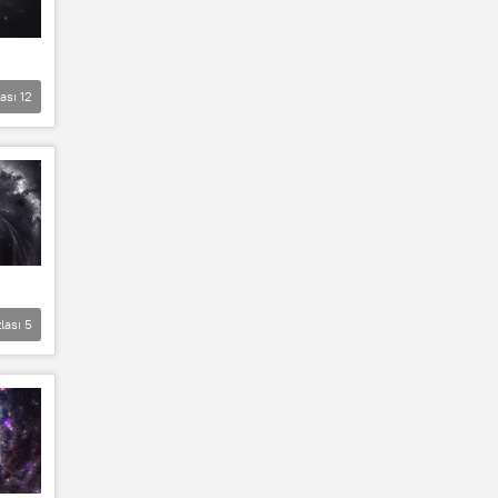
lası
12
lası
5