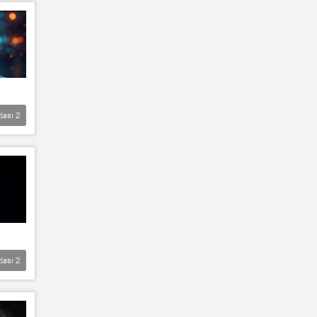
lası
2
lası
2