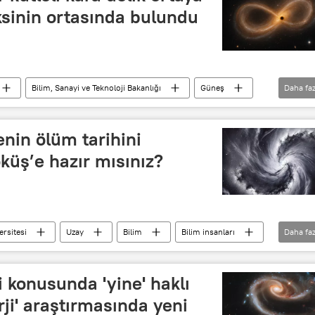
aksinin ortasında bulundu
Bilim, Sanayi ve Teknoloji Bakanlığı
Güneş
Daha faz
a
James Webb Uzay Teleskobu
enin ölüm tarihini
öküş’e hazır mısınız?
ersitesi
Uzay
Bilim
Bilim insanları
Daha faz
i konusunda 'yine' haklı
erji' araştırmasında yeni