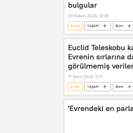
bulgular
20 Kasım 2024, 12:32
Evren
YAŞAM
Bilim
Genel görelilik teorisi
ABD Ene
Karanlık enerji
büyük patlam
Euclid Teleskobu k
Gezegen
Dark Energy Spectr
Evrenin sırlarına d
görülmemiş veriler
17 Ekim 2024, 11:11
Evren
YAŞAM
Bilim
Karanlık madde
Karanlık Ma
Kara enerji
Teknoloji
'Evrendeki en parla