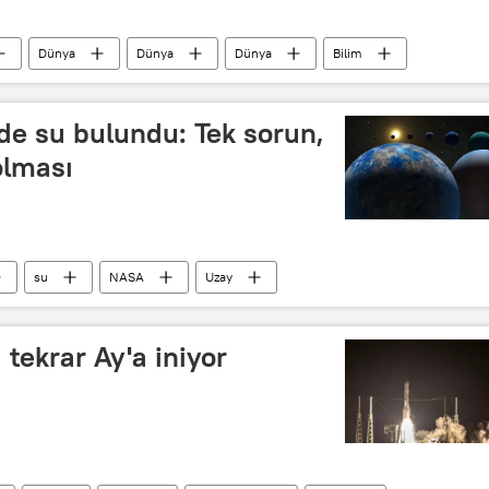
Dünya
Dünya
Dünya
Bilim
de su bulundu: Tek sorun,
 olması
su
NASA
Uzay
 tekrar Ay'a iniyor