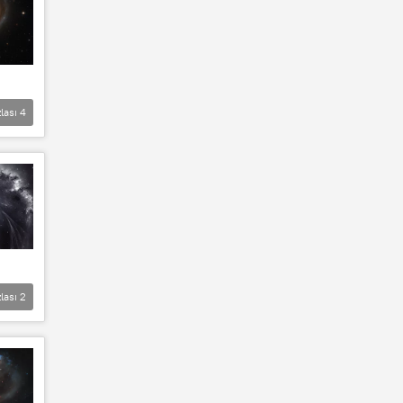
lası
4
lası
2