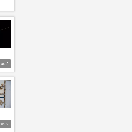
lası
2
lası
2