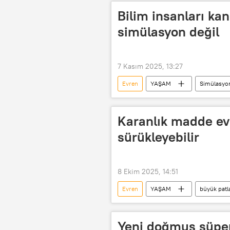
Bilim insanları kan
simülasyon değil
7 Kasım 2025, 13:27
Evren
YAŞAM
Simülasyo
Dünya
Yaşam
Karanlık madde ev
sürükleyebilir
8 Ekim 2025, 14:51
Evren
YAŞAM
büyük pat
karanlık madde
Albert Einste
Yeni doğmuş süper 