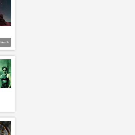
lası
4