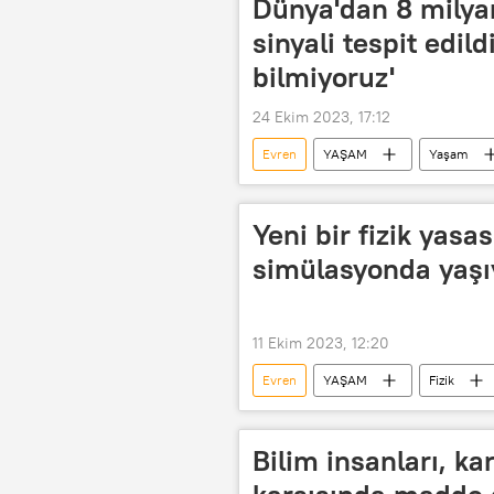
Dünya'dan 8 milyar
sinyali tespit edil
bilmiyoruz'
24 Ekim 2023, 17:12
Evren
YAŞAM
Yaşam
Avusturalya
Patlama
Yeni bir fizik yasas
simülasyonda yaşıyo
11 Ekim 2023, 12:20
Evren
YAŞAM
Fizik
Bilim insanları, k