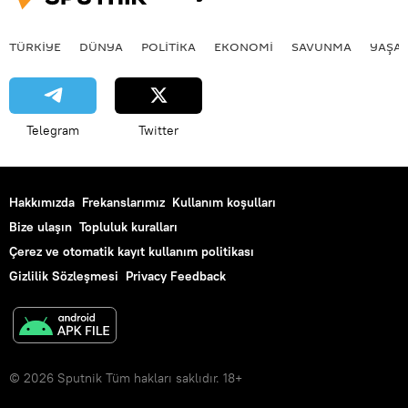
TÜRKIYE
DÜNYA
POLİTİKA
EKONOMİ
SAVUNMA
YAŞA
Telegram
Twitter
Hakkımızda
Frekanslarımız
Kullanım koşulları
Bize ulaşın
Topluluk kuralları
Çerez ve otomatik kayıt kullanım politikası
Gizlilik Sözleşmesi
Privacy Feedback
© 2026 Sputnik Tüm hakları saklıdır. 18+