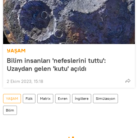
YAŞAM
Bilim insanları 'nefeslerini tuttu':
Uzaydan gelen 'kutu' açıldı
2 Ekim 2023, 15:18
YAŞAM
Fizik
Matrix
Evren
İngiltere
Simülasyon
Bilim