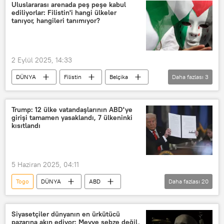
Kremlin
Rusya
Sputnik
Uluslararası arenada peş peşe kabul
ediliyorlar: Filistin'i hangi ülkeler
Rusya Merkez Bankası
tanıyor, hangileri tanımıyor?
2 Eylül 2025, 14:33
DÜNYA
Filistin
Belçika
Daha fazlası
3
Dünya
Birleşmiş Milletler (BM) Genel Merkezi
Trump: 12 ülke vatandaşlarının ABD'ye
girişi tamamen yasaklandı, 7 ülkeninki
BM
kısıtlandı
5 Haziran 2025, 04:11
Togo
DÜNYA
ABD
Daha fazlası
20
Donald Trump
Yasak
Kısıtlama
Afganistan
Çad
Siyasetçiler dünyanın en ürkütücü
pazarına akın ediyor: Meyve sebze değil,