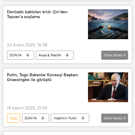
Fildişi Sahili
Gana
Şiddetli yağış
Sel
Can kaybı
Denizaltı kabloları krizi: Çin’den
Tayvan’a suçlama
24 Aralık 2025, 16:38
DÜNYA
Asya & Pasifik
Daha fazlası
4
Tayvan
Çin
Pekin
sabotaj
Kablo
Putin, Togo Bakanlar Konseyi Başkanı
Gnassingbe ile görüştü
19 Kasım 2025, 21:50
Togo
DÜNYA
Vladimir Putin
Daha fazlası
6
Faure Gnassingbe
Görüşme