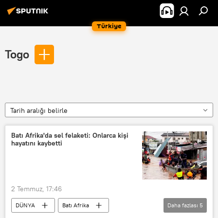
Türkiye
Togo
Tarih aralığı belirle
Batı Afrika'da sel felaketi: Onlarca kişi
hayatını kaybetti
2 Temmuz, 17:46
DÜNYA
Batı Afrika
Daha fazlası
5