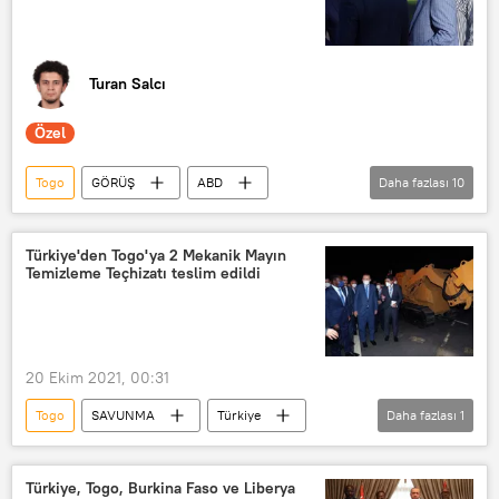
Turan Salcı
Özel
Togo
GÖRÜŞ
ABD
Daha fazlası
10
Afrika
Rusya
Fransa
Çin
Recep Tayyip Erdoğan
Türkiye'den Togo'ya 2 Mekanik Mayın
Temizleme Teçhizatı teslim edildi
Türkiye
Nijerya
Angola
Bayraktar TB2
Anka-S
Turan Salcı
20 Ekim 2021, 00:31
Togo
SAVUNMA
Türkiye
Daha fazlası
1
mayın temizleme
Türkiye, Togo, Burkina Faso ve Liberya