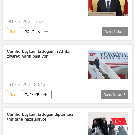
19 Ekim 2021, 17:57
Togo
POLİTİKA
Daha fazlası
1
Recep Tayyip Erdoğan
Cumhurbaşkanı Erdoğan'ın Afrika
ziyareti yarın başlıyor
16 Ekim 2021, 20:43
Togo
TÜRKİYE
Daha fazlası
3
Recep Tayyip Erdoğan
Türkiye
Angola
Cumhurbaşkanı Erdoğan diplomasi
trafiğine hazırlanıyor