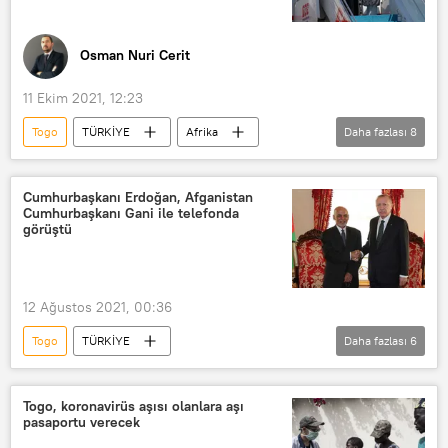
Osman Nuri Cerit
11 Ekim 2021, 12:23
Togo
TÜRKİYE
Afrika
Daha fazlası
8
Recep Tayyip Erdoğan
Nijerya
İskoçya
Roma
Angola
Cumhurbaşkanı Erdoğan, Afganistan
Cumhurbaşkanı Gani ile telefonda
G-20
iklim zirvesi
görüştü
Paris İklim Anlaşması
12 Ağustos 2021, 00:36
Togo
TÜRKİYE
Daha fazlası
6
Recep Tayyip Erdoğan
Afganistan
Eşref Gani
Telefon
İran
Togo, koronavirüs aşısı olanlara aşı
pasaportu verecek
İbrahim Reisi