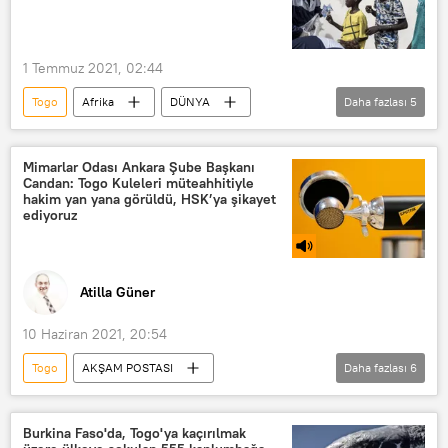
1 Temmuz 2021, 02:44
Togo
Afrika
DÜNYA
Daha fazlası
5
Haberler
KORONAVİRÜS
Koronavirüs
Koronavirüs aşısı
Mimarlar Odası Ankara Şube Başkanı
Candan: Togo Kuleleri müteahhitiyle
aşı pasaportu
hakim yan yana görüldü, HSK’ya şikayet
ediyoruz
Atilla Güner
10 Haziran 2021, 20:54
Togo
AKŞAM POSTASI
Daha fazlası
6
Programlar
RADYO
Mimarlar Odası
Burkina Faso'da, Togo'ya kaçırılmak