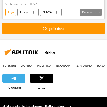
2 Haziran 2021, 11:52
Togo
Türkiye
DÜNYA
Daha fazlası
5
Haberler
Afrika
TÜRKİYE
Togo Dışişleri, Afrika Entegrasyonu ve Yurtdışı Togolular Bakanı Robert Dussey
20 içerik daha
Mevlüt Çavuşoğlu
Türkiye
TÜRKIYE
DÜNYA
POLİTİKA
EKONOMİ
SAVUNMA
YAŞA
Telegram
Twitter
Hakkımızda
Frekanslarımız
Kullanım koşulları