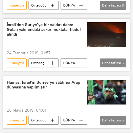
Kuneytra
Ortadoğu
DÜNYA
Daha fazlası
6
Haberler
İsrail
Suriye
Saldırı
Helikopter
İsrail'den Suriye'ye bir saldırı daha:
Golan yakınındaki askeri noktalar hedef
Golan Tepeleri
alındı
24 Temmuz 2019, 01:57
Kuneytra
Ortadoğu
DÜNYA
Daha fazlası
5
Haberler
Suriye
İsrail
Saldırı
Dera
Hamas: İsrail'in Suriye'ye saldırısı Arap
dünyasına yapılmıştır
28 Mayıs 2019, 04:01
Kuneytra
Ortadoğu
DÜNYA
Daha fazlası
5
Haberler
Hamas
Suriye