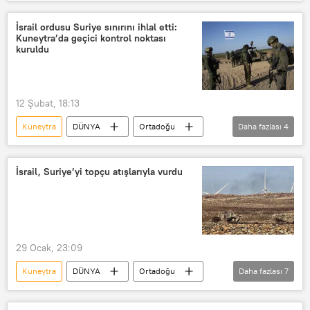
Suriye
Haberler
Dışişleri Bakanlığı
İsrail ordusu Suriye sınırını ihlal etti:
Kuneytra’da geçici kontrol noktası
kuruldu
12 Şubat, 18:13
Kuneytra
DÜNYA
Ortadoğu
Daha fazlası
4
Suriye
İsrail
Kontrol noktası
sınır ihlali
İsrail, Suriye’yi topçu atışlarıyla vurdu
29 Ocak, 23:09
Kuneytra
DÜNYA
Ortadoğu
Daha fazlası
7
İsrail
Suriye