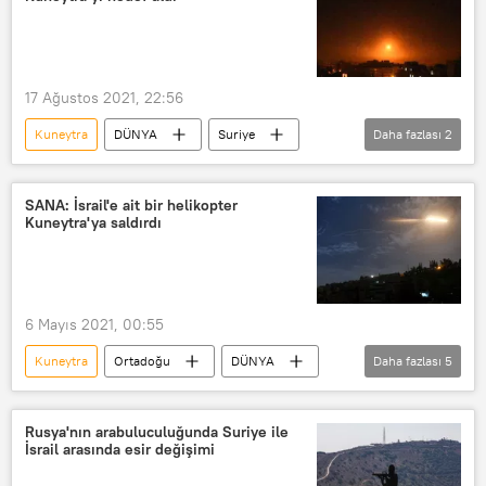
Halep
Hama
Humus
Esad
Beşar Esad
Şam
Kuneytra Sınır Kapısı
Suveyda
17 Ağustos 2021, 22:56
Dera
İsrail
İsrail ordusu
Kuneytra
DÜNYA
Suriye
Daha fazlası
2
İsrail ordusu (IDF)
Golan Tepeleri
İsrail
füze saldırısı
SANA: İsrail'e ait bir helikopter
Kuneytra'ya saldırdı
6 Mayıs 2021, 00:55
Kuneytra
Ortadoğu
DÜNYA
Daha fazlası
5
Haberler
Suriye
İsrail
Helikopter
Saldırı
Rusya'nın arabuluculuğunda Suriye ile
İsrail arasında esir değişimi