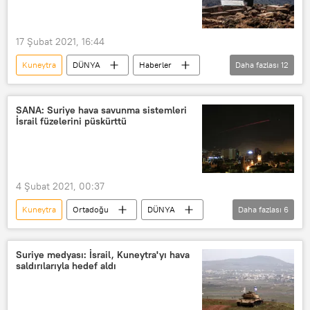
17 Şubat 2021, 16:44
Kuneytra
DÜNYA
Haberler
Daha fazlası
12
Ortadoğu
Rusya
Suriye
İsrail
Arabulucu
SANA: Suriye hava savunma sistemleri
İsrail füzelerini püskürttü
Arabuluculuk
Esir
Esir takası
değişim
Golan
Golan Tepeleri
SANA
4 Şubat 2021, 00:37
Kuneytra
Ortadoğu
DÜNYA
Daha fazlası
6
Haberler
Suriye
İsrail
Saldırı
Hava savunma sistemi
Suriye medyası: İsrail, Kuneytra'yı hava
saldırılarıyla hedef aldı
Suriye Hava Savunma Sistemleri