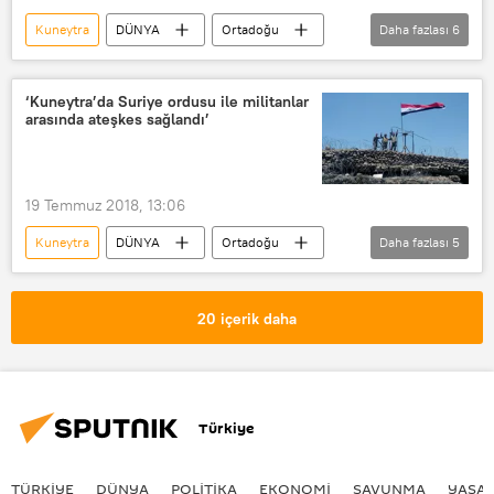
Kuneytra
DÜNYA
Ortadoğu
Daha fazlası
6
SAVUNMA
Haberler
POLİTİKA
İsrail
Suriye
‘Kuneytra’da Suriye ordusu ile militanlar
arasında ateşkes sağlandı’
Golan Tepeleri
19 Temmuz 2018, 13:06
Kuneytra
DÜNYA
Ortadoğu
Daha fazlası
5
Haberler
POLİTİKA
Suriye
Sina
Golan
20 içerik daha
Türkiye
TÜRKIYE
DÜNYA
POLİTİKA
EKONOMİ
SAVUNMA
YAŞA