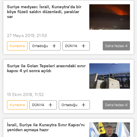
İsrail
Saldırı
Suriye medyası: İsrail, Kuneytra’da bir
köye füzeli saldırı düzenledi, yaralılar
var
27 Mayıs 2019, 21:53
Kuneytra
Ortadoğu
DÜNYA
Daha fazlası
4
Haberler
Suriye
İsrail
Füze
Suriye ile Golan Tepeleri arasındaki sınır
kapısı 4 yıl sonra açıldı
15 Ekim 2018, 11:52
Kuneytra
DÜNYA
Ortadoğu
Daha fazlası
6
Haberler
İsrail
Suriye
Golan Tepeleri
BM
İsrail, Suriye ile Kuneytra Sınır Kapısı'nı
yeniden açmaya hazır
Sınır kapısı