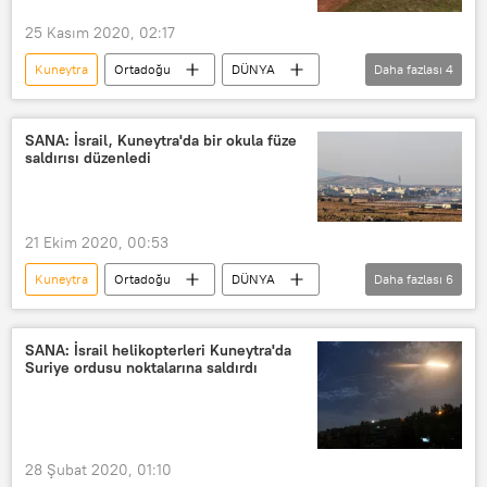
25 Kasım 2020, 02:17
Kuneytra
Ortadoğu
DÜNYA
Daha fazlası
4
Haberler
İsrail
Suriye
Saldırı
SANA: İsrail, Kuneytra'da bir okula füze
saldırısı düzenledi
21 Ekim 2020, 00:53
Kuneytra
Ortadoğu
DÜNYA
Daha fazlası
6
Haberler
İsrail
Suriye
Okul
füze saldırısı
SANA
SANA: İsrail helikopterleri Kuneytra'da
Suriye ordusu noktalarına saldırdı
28 Şubat 2020, 01:10