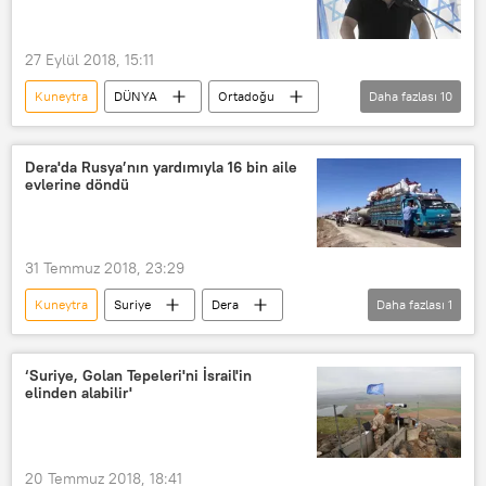
27 Eylül 2018, 15:11
Kuneytra
DÜNYA
Ortadoğu
Daha fazlası
10
SAVUNMA
Haberler
POLİTİKA
İsrail
Suriye
Dera'da Rusya’nın yardımıyla 16 bin aile
evlerine döndü
Golan Tepeleri
Avigdor Liberman
Benyamin Netanyahu
Donald Trump
Kuneytra Sınır Kapısı
31 Temmuz 2018, 23:29
Kuneytra
Suriye
Dera
Daha fazlası
1
VİDEO
‘Suriye, Golan Tepeleri'ni İsrail'in
elinden alabilir'
20 Temmuz 2018, 18:41