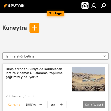
Türkiye
Kuneytra
Tarih aralığı belirle
Dışişleri'nden Suriye'de konuşlanan
İsrail'e kınama: Uluslararası topluma
çağrımızı yineliyoruz
29 Haziran , 16:30
Kuneytra
DÜNYA
İsrail
Daha fazlası
3