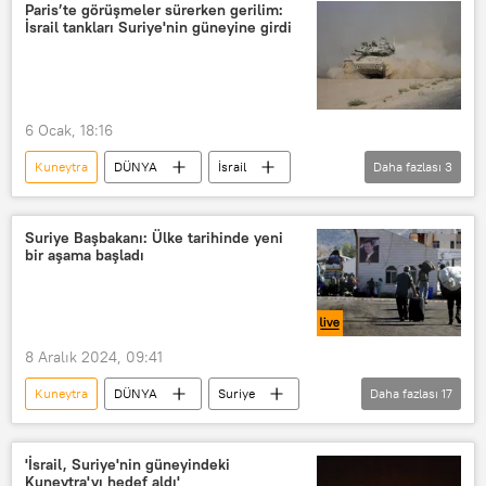
Suriye Devlet Başkanlığı
Paris’te görüşmeler sürerken gerilim:
İsrail tankları Suriye'nin güneyine girdi
Suriye hükümeti
Suriye Geçici Hükümeti
Suriye krizi
Suriye Ordusu
6 Ocak, 18:16
Kuneytra
DÜNYA
İsrail
Daha fazlası
3
Suriye
Ortadoğu
Golan Tepeleri
Suriye Başbakanı: Ülke tarihinde yeni
bir aşama başladı
8 Aralık 2024, 09:41
Kuneytra
DÜNYA
Suriye
Daha fazlası
17
Suriye Ordusu
Suriye hükümeti
Suriye muhalefeti
Suriye krizi
'İsrail, Suriye'nin güneyindeki
Kuneytra'yı hedef aldı'