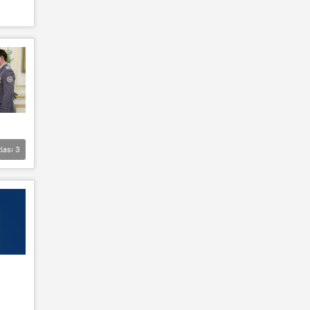
lası
3