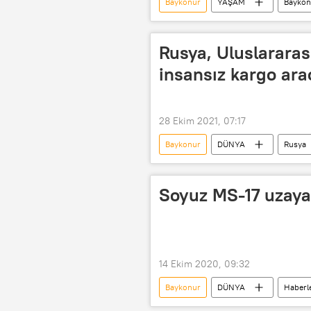
Baykonur
YAŞAM
Baykon
Uluslararası Uzay İstasyonu (UUİ)
Rusya, Uluslararas
insansız kargo ara
28 Ekim 2021, 07:17
Baykonur
DÜNYA
Rusya
Kargo
Uluslararası Uzay İsta
Soyuz MS-17 uzaya f
14 Ekim 2020, 09:32
Baykonur
DÜNYA
Haberl
Roscosmos
Rusya Federal U