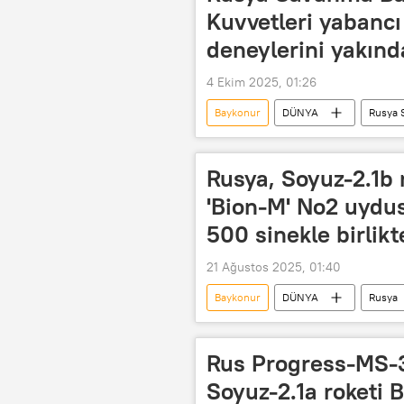
Kuvvetleri yabancı
deneylerini yakında
4 Ekim 2025, 01:26
Baykonur
DÜNYA
Rusya 
Rusya
Uzay aracı
Pl
Rusya, Soyuz-2.1b r
'Bion-M' No2 uydus
500 sinekle birlik
21 Ağustos 2025, 01:40
Baykonur
DÜNYA
Rusya
Soyuz
Fare
Sinek
Rus Progress-MS-3
Soyuz-2.1a roketi B