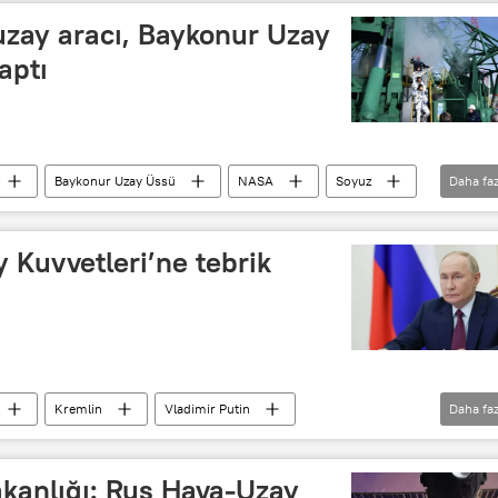
zay aracı, Baykonur Uzay
aptı
Baykonur Uzay Üssü
NASA
Soyuz
Daha faz
Soyuz-2.1a
fırlatma
 Kuvvetleri’ne tebrik
Kremlin
Vladimir Putin
Daha faz
rik
Kutlama
Baykonur Uzay Üssü
anlığı: Rus Hava-Uzay