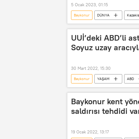
5 Ocak 2023, 01:15
Baykonur
DÜNYA
Kazaki
UUİ’deki ABD’li as
Soyuz uzay aracıy
30 Mart 2022, 15:30
Baykonur
YAŞAM
ABD
Kozmonot
Soyuz
in
Baykonur kent yöne
saldırısı tehdidi va
19 Ocak 2022, 13:17