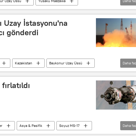
ur Uzay Üssü
Yusaku Maezawa
Daha faz
Hava
Uzay turisti
ı Uzay İstasyonu'na
cı gönderdi
Kazakistan
Baykonur Uzay Üssü
Daha faz
syonu (UUİ)
ırlatıldı
er
Asya & Pasifik
Soyuz MS-17
Daha faz
zay Ajansı (Roscosmos)
Kazakistan