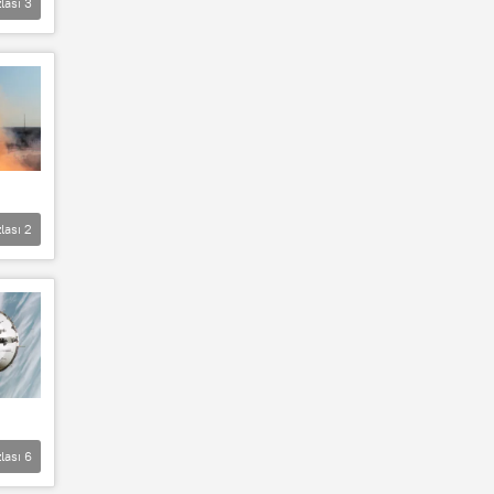
lası
3
lası
2
lası
6