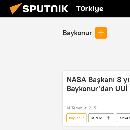
Türkiye
Baykonur
NASA Başkanı 8 yıl
Baykonur’dan UUİ 
14 Temmuz, 21:51
Baykonur
DÜNYA
Rusya 
Uluslararası Uzay İstasyonu (UUİ)