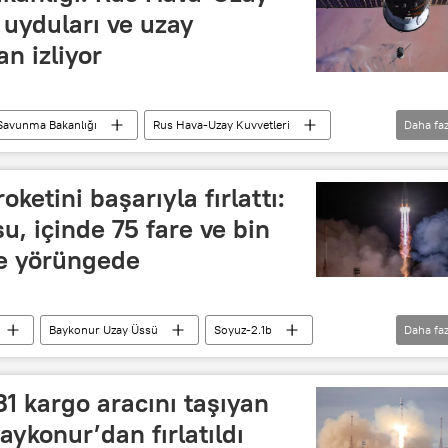
 uyduları ve uzay
n izliyor
Savunma Bakanlığı
Rus Hava-Uzay Kuvvetleri
Daha faz
esetsk Uzay Üssü
oketini başarıyla fırlattı:
u, içinde 75 fare ve bin
te yörüngede
Baykonur Uzay Üssü
Soyuz-2.1b
Daha faz
1 kargo aracını taşıyan
aykonur’dan fırlatıldı