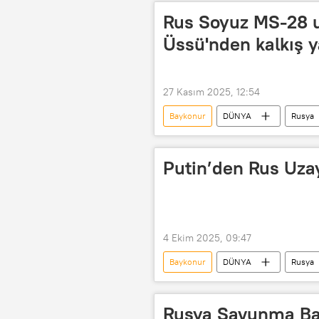
Rus Soyuz MS-28 u
Üssü'nden kalkış y
27 Kasım 2025, 12:54
Baykonur
DÜNYA
Rusya
Kozmonot
Astronot
Putin’den Rus Uzay
4 Ekim 2025, 09:47
Baykonur
DÜNYA
Rusya
Rus Hava-Uzay Kuvvetleri
Teb
Rusya Savunma Bak