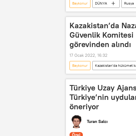
Baykonur
DÜNYA
Rusya
Kazakistan’da Naza
Güvenlik Komitesi 
görevinden alındı
17 Ocak 2022, 16:32
Baykonur
Kazakistan’da hükümet ka
Nursultan Nazarbayev
Yeğen
Türkiye Uzay Ajans
Türkiye’nin uydula
öneriyor
Turan Salcı
Özel