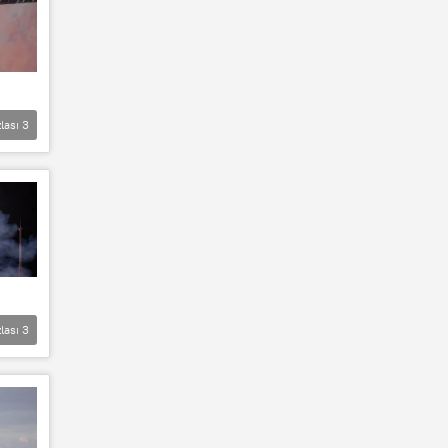
lası
3
lası
3