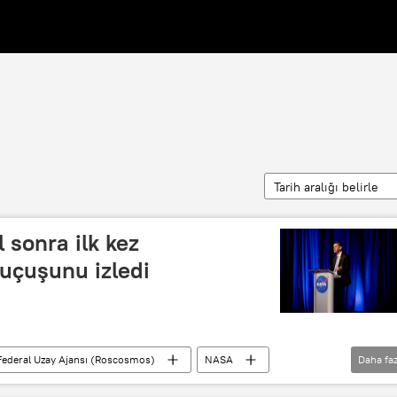
Tarih aralığı belirle
 sonra ilk kez
uçuşunu izledi
Federal Uzay Ajansı (Roscosmos)
NASA
Daha faz
Jared Isaacman
Anna Kikina
Soyuz-2.1a