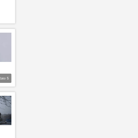
lası
5