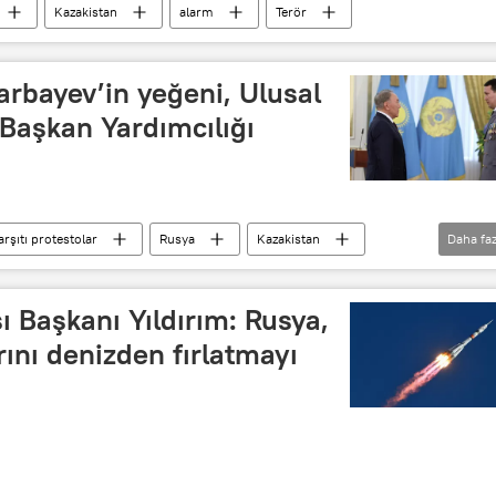
Kazakistan
alarm
Terör
rbayev’in yeğeni, Ulusal
Başkan Yardımcılığı
rşıtı protestolar
Rusya
Kazakistan
Daha faz
Kasım Cömert Tokayev
ı Başkanı Yıldırım: Rusya,
rını denizden fırlatmayı