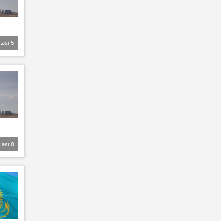
lası
5
lası
8