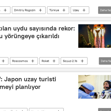
a
Dmitriy Rogozin
Türkiye
Uzay
Daha faz
Döviz
Türkiye Uzay Ajansı
)
Uydu
Serdar Hüseyin Yıldırım
tılan uydu sayısında rekor:
cı
yörüngeye çıkarıldı
Roscosmos
Roket
Soyuz-2.1b
Daha fa
': Japon uzay turisti
meyi planlıyor