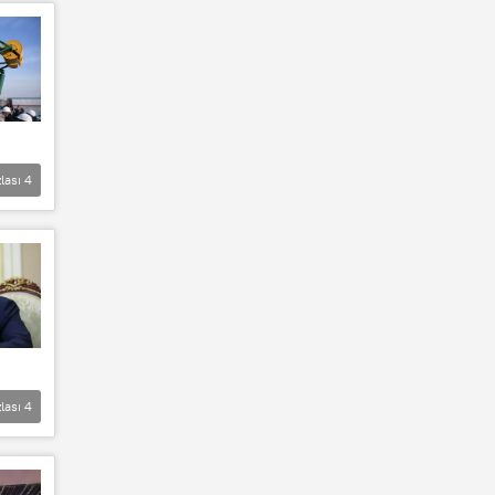
lası
4
lası
4