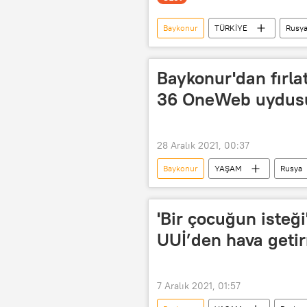
Baykonur
TÜRKİYE
Rusy
Cumhurbaşkanlığı
TÜRKSAT
Rusya Federal Uzay Ajansı (Roscosmos
Baykonur'dan fırla
Milli Uzay Programı
Turan Sal
36 OneWeb uydusu 
28 Aralık 2021, 00:37
Baykonur
YAŞAM
Rusya
Uydu
'Bir çocuğun isteği
UUİ’den hava getir
7 Aralık 2021, 01:57