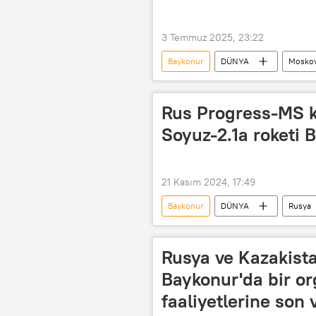
3 Temmuz 2025, 23:22
Baykonur
DÜNYA
Mosko
Roscosmos
Dünya
Progress
Rus Progress-MS k
Soyuz-2.1a roketi B
21 Kasım 2024, 17:49
Baykonur
DÜNYA
Rusya
Rusya Federal Uzay Ajansı (Roscosmos
UUİ
Uluslararası Uzay İstasy
Rusya ve Kazakista
Baykonur'da bir o
faaliyetlerine son 