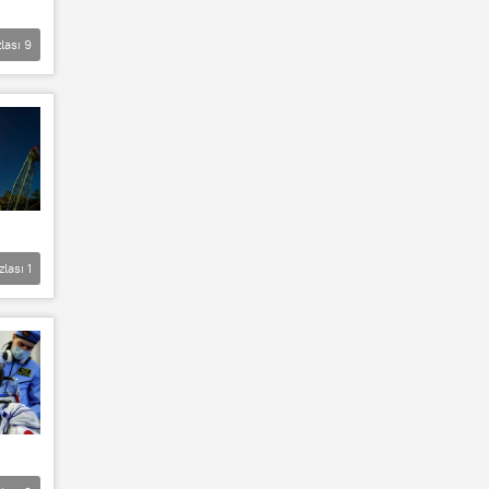
lası
9
zlası
1