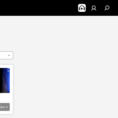
lası
4