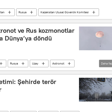
stan
Rusya
Kazakistan Ulusal Güvenlik Komitesi
tronot ve Rus kozmonotlar
la Dünya’ya döndü
Rusya
Uzay
Astronot
Daha faz
iş
Baykonur Uzay Üssü
Kazakistan
timi: Şehirde terör
r