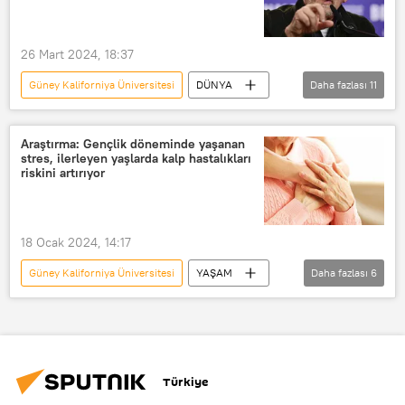
26 Mart 2024, 18:37
Güney Kaliforniya Üniversitesi
DÜNYA
Daha fazlası
11
Steven Spielberg
Antisemitizm
Schindler's List
Yahudi
Araştırma: Gençlik döneminde yaşanan
stres, ilerleyen yaşlarda kalp hastalıkları
İsrail-Filistin
İsrail
riskini artırıyor
İsrail-Filistin sorunu
Gazze Şeridi
Gazze
Hollywood
Yönetmen
18 Ocak 2024, 14:17
Güney Kaliforniya Üniversitesi
YAŞAM
Daha fazlası
6
kalp hastalıkları
Stres
gençler
Yaşlılık
ABD
Araştırma
Türkiye