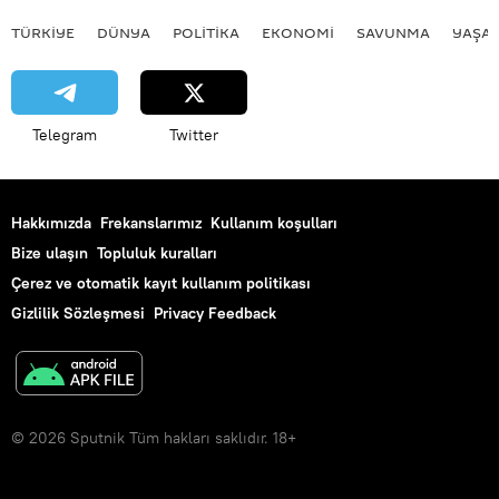
TÜRKIYE
DÜNYA
POLİTİKA
EKONOMİ
SAVUNMA
YAŞA
Telegram
Twitter
Hakkımızda
Frekanslarımız
Kullanım koşulları
Bize ulaşın
Topluluk kuralları
Çerez ve otomatik kayıt kullanım politikası
Gizlilik Sözleşmesi
Privacy Feedback
© 2026 Sputnik Tüm hakları saklıdır. 18+