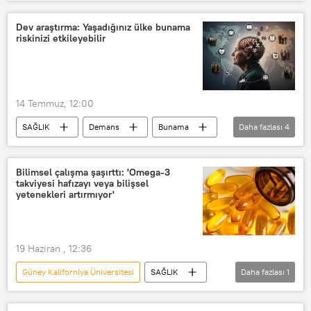
beyaz madde
Hareketsiz yaşam
Küçülme
Dev araştırma: Yaşadığınız ülke bunama
riskinizi etkileyebilir
14 Temmuz, 12:00
SAĞLIK
Demans
Bunama
Daha fazlası
4
Sigara
Alkol
Araştırma
diyabet
Bilimsel çalışma şaşırttı: 'Omega-3
takviyesi hafızayı veya bilişsel
yetenekleri artırmıyor'
19 Haziran , 12:36
Güney Kaliforniya Üniversitesi
SAĞLIK
Daha fazlası
1
omega 3