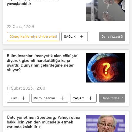
yavaşlatabilir
22 Ocak, 12:29
Güney Kaliforniya Üniversitesi
SAĞLIK
Daha fazlası
3
ABD
zona hastalığı
Aşı
Bilim insanları 'manyetik alan çöküşte'
diyerek gizemli hareketliliğe karşı
uyardı: Dünya’nın çekirdeğine neler
oluyor?
11 Şubat 2025, 12:00
Bilim
Bilim insanları
YAŞAM
Daha fazlası
7
Dünya
Dünya
Dünya
dünya
Magma
Deprem
Ünlü yönetmen Spielberg: Yahudi olma
hakkı için yeniden mücadele etmek
Deprem
zorunda kalabiliriz