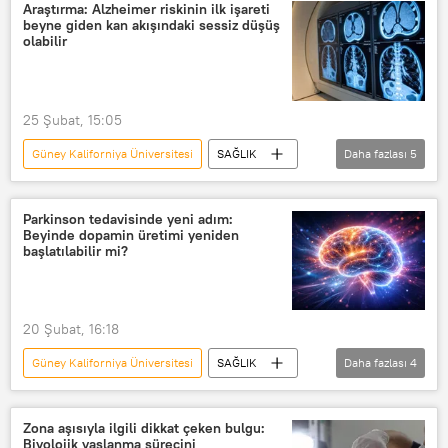
Araştırma: Alzheimer riskinin ilk işareti
beyne giden kan akışındaki sessiz düşüş
olabilir
25 Şubat, 15:05
Güney Kaliforniya Üniversitesi
SAĞLIK
Daha fazlası
5
Araştırma
Alzheimer
Demans
Bunama
PET
Parkinson tedavisinde yeni adım:
Beyinde dopamin üretimi yeniden
başlatılabilir mi?
20 Şubat, 16:18
Güney Kaliforniya Üniversitesi
SAĞLIK
Daha fazlası
4
ABD
Parkinson
Parkinson hastalığı
Tedavi
Zona aşısıyla ilgili dikkat çeken bulgu:
Biyolojik yaşlanma sürecini