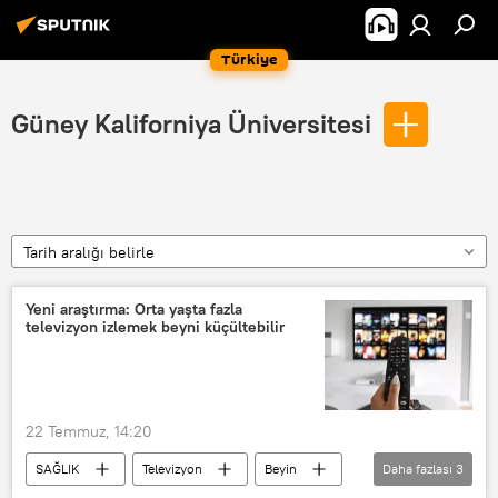
Türkiye
Güney Kaliforniya Üniversitesi
Tarih aralığı belirle
Yeni araştırma: Orta yaşta fazla
televizyon izlemek beyni küçültebilir
22 Temmuz, 14:20
SAĞLIK
Televizyon
Beyin
Daha fazlası
3