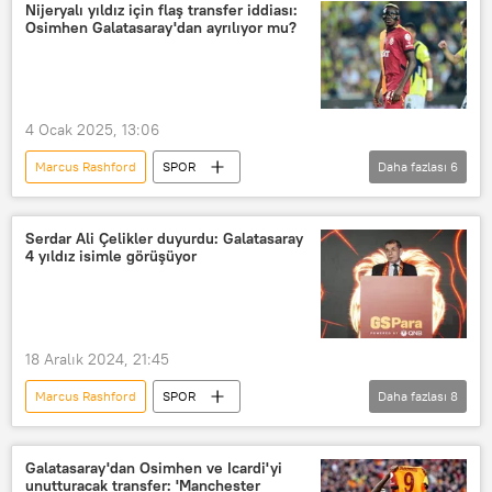
La Liga
Nijeryalı yıldız için flaş transfer iddiası:
Osimhen Galatasaray'dan ayrılıyor mu?
4 Ocak 2025, 13:06
Marcus Rashford
SPOR
Daha fazlası
6
Galatasaray
Napoli
Nijerya
İngiltere Premier Ligi
Manchester
Serdar Ali Çelikler duyurdu: Galatasaray
4 yıldız isimle görüşüyor
Manchester United
Osimhen
18 Aralık 2024, 21:45
Marcus Rashford
SPOR
Daha fazlası
8
Galatasaray
Galatasaray SK
Galatasaray Spor Kulübü
Transfer
Galatasaray'dan Osimhen ve Icardi'yi
unutturacak transfer: 'Manchester