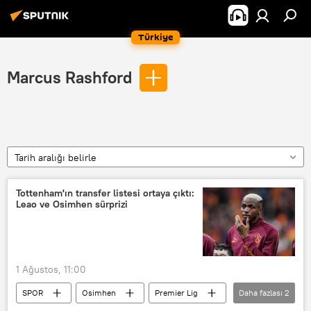
Türkiye
Marcus Rashford
Tarih aralığı belirle
Tottenham'ın transfer listesi ortaya çıktı:
Leao ve Osimhen sürprizi
1 Ağustos, 11:00
SPOR
Osimhen
Premier Lig
Daha fazlası
2