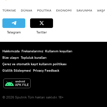
TÜRKIYE
DÜNYA
POLİTİKA
EKONOMİ
SAVUNMA
YAŞA
Telegram
Twitter
Hakkımızda
Frekanslarımız
Kullanım koşulları
Bize ulaşın
Topluluk kuralları
Çerez ve otomatik kayıt kullanım politikası
Gizlilik Sözleşmesi
Privacy Feedback
© 2026 Sputnik Tüm hakları saklıdır. 18+